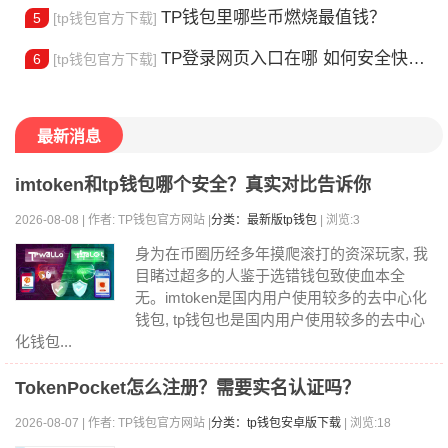
TP钱包里哪些币燃烧最值钱？
5
[tp钱包官方下载]
TP登录网页入口在哪 如何安全快速登陆平台
6
[tp钱包官方下载]
最新消息
imtoken和tp钱包哪个安全？真实对比告诉你
2026-08-08 | 作者: TP钱包官方网站 |
分类：最新版tp钱包
| 浏览:3
身为在币圈历经多年摸爬滚打的资深玩家, 我
目睹过超多的人鉴于选错钱包致使血本全
无。imtoken是国内用户使用较多的去中心化
钱包, tp钱包也是国内用户使用较多的去中心
化钱包...
TokenPocket怎么注册？需要实名认证吗？
2026-08-07 | 作者: TP钱包官方网站 |
分类：tp钱包安卓版下载
| 浏览:18