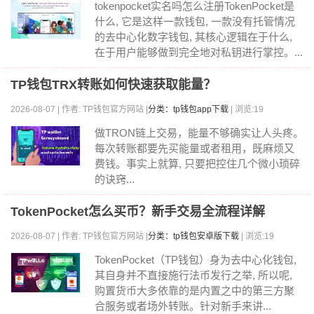
tokenpocket实名吗怎么注册TokenPocket是
什么, 它是这样一款钱包, 一款没有托管情况
的去中心化数字钱包, 其核心逻辑在于什么,
在于用户能够做到完全地对私钥进行掌控。...
TP钱包TRX转账如何快速获取能量？
2026-08-07 | 作者: TP钱包官方网站 |
分类：tp钱包app下载
| 浏览:19
做TRON链上交易，能量不够确实让人头疼。
每次转账都要先买能量或者租用，既麻烦又
费钱。事实上就算, 只要把控住几个微小琐碎
的诀窍...
TokenPocket怎么买币？新手交易全流程详解
2026-08-07 | 作者: TP钱包官方网站 |
分类：tp钱包安卓版下载
| 浏览:19
TokenPocket（TP钱包）身为去中心化钱包,
其自身并不直接施行法币发行之举, 所以呢,
购置货币大多依靠的是内置之中的第三方聚
合服务或者场外转账。针对新手来讲...