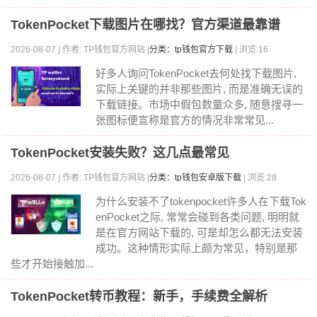
TokenPocket下载图片在哪找？官方渠道最靠谱
2026-08-07 | 作者: TP钱包官方网站 |
分类：tp钱包官方下载
| 浏览:16
好多人询问TokenPocket去何处找下载图片,
实际上关键的并非那些图片, 而是准确无误的
下载链接。市场中假包数量众多, 随意搜寻一
张图标便宣称是官方的情况非常常见...
TokenPocket安装失败？这几点最常见
2026-08-07 | 作者: TP钱包官方网站 |
分类：tp钱包安卓版下载
| 浏览:28
为什么安装不了tokenpocket许多人在下载Tok
enPocket之际, 常常会碰到各类问题, 明明就
是在官方网站下载的, 可是却怎么都无法安装
成功。这种情形实际上颇为常见，特别是那
些才开始接触加...
TokenPocket转币教程：新手，手续费全解析