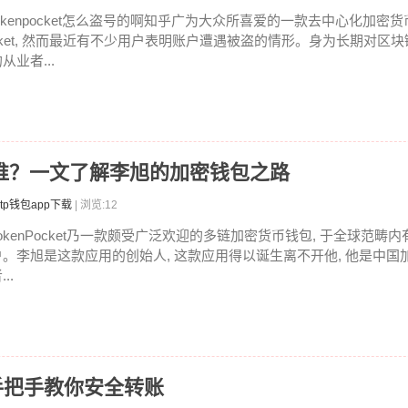
tokenpocket怎么盗号的啊知乎广为大众所喜爱的一款去中心化加密货币
cket, 然而最近有不少用户表明账户遭遇被盗的情形。身为长期对区
从业者...
始人是谁？一文了解李旭的加密钱包之路
tp钱包app下载
| 浏览:12
TokenPocket乃一款颇受广泛欢迎的多链加密货币钱包, 于全球范畴
户。李旭是这款应用的创始人, 这款应用得以诞生离不开他, 他是中国
...
U，手把手教你安全转账