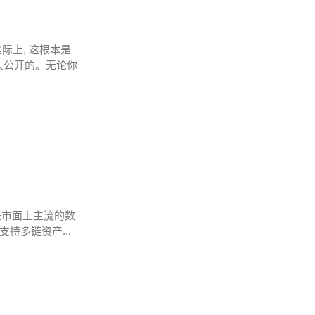
实际上, 这根本是
久公开的。无论你
是市面上主流的数
持多链资产...