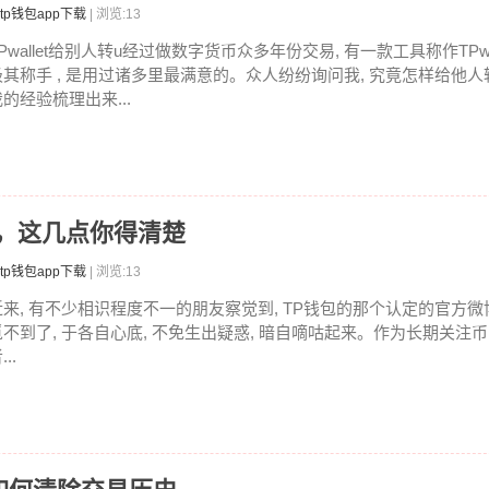
tp钱包app下载
| 浏览:13
Pwallet给别人转u经过做数字货币众多年份交易, 有一款工具称作TPwa
极其称手 , 是用过诸多里最满意的。众人纷纷询问我, 究竟怎样给他人转
的经验梳理出来...
慌，这几点你得清楚
tp钱包app下载
| 浏览:13
近来, 有不少相识程度不一的朋友察觉到, TP钱包的那个认定的官方微
觅不到了, 于各自心底, 不免生出疑惑, 暗自嘀咕起来。作为长期关注
...