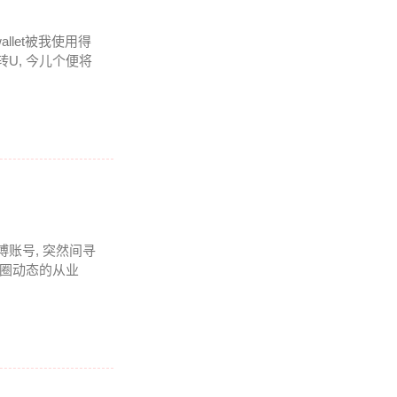
llet被我使用得
U, 今儿个便将
博账号, 突然间寻
币圈动态的从业