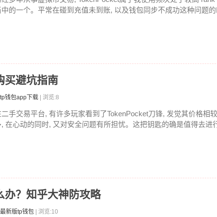
当中的一个。平常在碰到充值未到账, 以及钱包同步不成功这种问题的时候
二手购买避坑指南
tp钱包app下载
| 浏览:8
在二手交易平台, 有许多玩家看到了TokenPocket刀锋, 发觉其价格
多, 在心动的同时, 又对安全问题有所担忧。这把钥匙的确是值得去进行入
被怎么办？知乎大神防攻略
最新版tp钱包
| 浏览:10