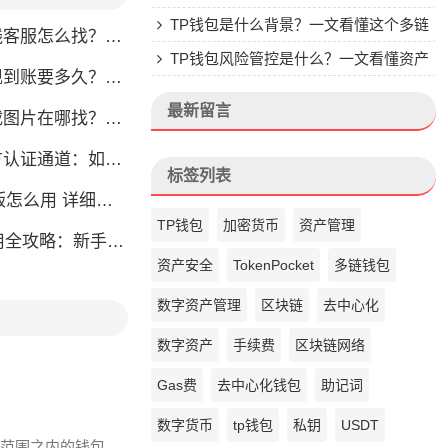
楚
TP钱包是什么背景？一文看懂这个多链
怎么找？人工客服快速接入攻略
钱包的来头
TP钱包风险管控是什么？一文看懂资产
？别把钱包当银行，看完这篇就懂了
安全核心
最新留言
片在哪找？官方渠道最靠谱
通道：如何找到真正的官方渠道
标签列表
么用 详细安装教程
TP钱包
加密货币
资产管理
略：新手也能快速上手掌握
资产安全
TokenPocket
多链钱包
数字资产管理
区块链
去中心化
数字资产
手续费
区块链网络
Gas费
去中心化钱包
助记词
数字货币
tp钱包
私钥
USDT
k 范围之内的钱包