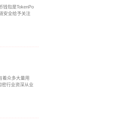
钱包是TokenPo
块链安全给予关注
内有着众多大量用
加密行业资深从业