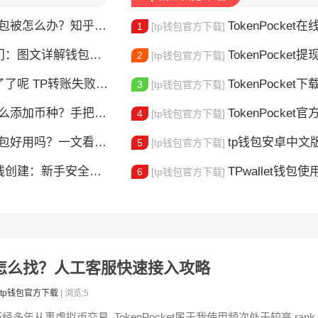
钱包被怎么办？知乎大神防攻略
TokenPocket在线客服
1
[tp钱包官方下载]
图文详解钱包使用方法
TokenPocket提现到账要多久
2
[tp钱包官方下载]
？这5个原因最常见，一文解决你的转账焦虑
TokenPocket下载图
3
[tp钱包官方下载]
添加币种？手把手教你自定义代币
TokenPocket官方认证
4
[tp钱包官方下载]
包好用吗？一文看懂核心功能特点
tp钱包安卓中文版怎
5
[tp钱包官方下载]
建：新手安全上链指南
TPwallet钱包使用全攻
6
[tp钱包官方下载]
线客服怎么找？人工客服快速接入攻略
tp钱包官方下载
| 浏览:5
经多年从事虚拟币交易, TokenPocket属于我使用频次处于较高 ran