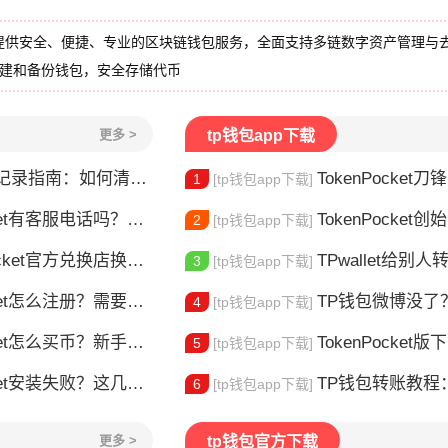
提供安全、便捷、专业的区块链钱包服务，全面支持多链数字资产管理与
创建和备份钱包，安全存储代币
更多 >
tp钱包app下载
录指南：如何清除交易历史
TokenPocket
1
[tp钱包app下载]
t有客服电话吗？官方联系方式详解
TokenPocket创始人是谁
2
[tp钱包app下载]
t官方兑换店换币，这几个坑别再踩了
TPwallet给别人转U
3
[tp钱包app下载]
et怎么注册？需要实名认证吗？
TP钱包微博没了？别慌
4
[tp钱包app下载]
t怎么买币？新手交易全流程详解
TokenPocket版下载
5
[tp钱包app下载]
et安装失败？这几点最常见
TP钱包转账教程：如何把
6
[tp钱包app下载]
更多 >
tp钱包官方下载