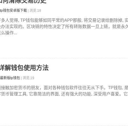
如何清除交易历史
tp钱包安卓版下载
| 浏览:18
好多人觉得, TP钱包能够如同平常的APP那般, 将交易记录给删除掉, 
没办法实现的。区块链的特性决定了所有转账数据一旦上链，就是永
么操作...
文详解钱包使用方法
最新版tp钱包
| 浏览:19
刚接触加密货币的朋友，面对各种钱包软件往往无从下手。TP钱包, 
字货币管理工具, 它靠简洁的界面, 还有强大的功能, 深受用户喜爱。它支