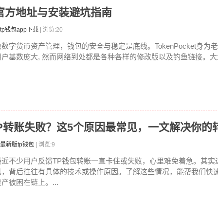
载：官方地址与安装避坑指南
tp钱包app下载
| 浏览:20
做数字货币资产管理，钱包的安全与稳定是底线。TokenPocket身为老
用户基数庞大, 然而网络到处都是各种各样的修改版以及钓鱼链接。大量
TP转账失败？这5个原因最常见，一文解决你的
最新版tp钱包
| 浏览:9
最近不少用户反馈TP钱包转账一直卡住或失败，心里难免着急。其实
见，背后往往有具体的技术或操作原因。了解这些情况，能帮我们快
产被困在链上。...