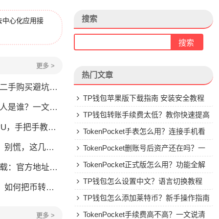
搜索
去中心化应用接
更多 >
热门文章
刀锋二手购买避坑指南
TP钱包苹果版下载指南 安装安全教程
？一文了解李旭的加密钱包之路
TP钱包转账手续费太低？教你快速提高
，手把手教你安全转账
Gas费
TokenPocket手表怎么用？连接手机看
，这几点你得清楚
行情教程
TokenPocket删账号后资产还在吗？一
文讲清楚
TokenPocket正式版怎么用？功能全解
：官方地址与安装避坑指南
析与安全使用指南
TP钱包怎么设置中文？语言切换教程
币转到交易所或地址
TP钱包怎么添加莱特币？新手操作指南
TokenPocket手续费高不高？一文说清
更多 >