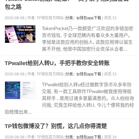
包之路
2026-08-08 | 作者: TP钱包官方网站 |
分类：tp钱包app下载
| 浏览:15
TokenPocket乃一款颇受广泛欢迎的多链加密
货币钱包, 于全球范畴内有着众多大量用户。
李旭是这款应用的创始人, 这款应用得以诞生
离不开他, 他是中国加密行业资深从业者...
TPwallet给别人转U，手把手教你安全转账
2026-08-08 | 作者: TP钱包官方网站 |
分类：tp钱包app下载
| 浏览:15
TPwallet给别人转u经过做数字货币众多年份
交易, 有一款工具称作TPwallet被我使用得极
其称手 , 是用过诸多里最满意的。众人纷纷询
问我, 究竟怎样给他人转U, 今儿个便将我的经
验梳理出来...
TP钱包微博没了？别慌，这几点你得清楚
2026-08-08 | 作者: TP钱包官方网站 |
分类：tp钱包app下载
| 浏览:16