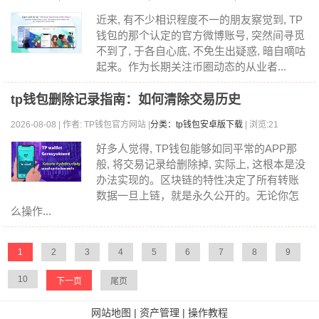
近来, 有不少相识程度不一的朋友察觉到, TP
钱包的那个认定的官方微博账号, 突然间寻觅
不到了, 于各自心底, 不免生出疑惑, 暗自嘀咕
起来。作为长期关注币圈动态的从业者...
tp钱包删除记录指南：如何清除交易历史
2026-08-08 | 作者: TP钱包官方网站 |
分类：tp钱包安卓版下载
| 浏览:21
好多人觉得, TP钱包能够如同平常的APP那
般, 将交易记录给删除掉, 实际上, 这根本是没
办法实现的。区块链的特性决定了所有转账
数据一旦上链，就是永久公开的。无论你怎
么操作...
1
2
3
4
5
6
7
8
9
10
下一页
尾页
网站地图
|
资产管理
|
操作教程