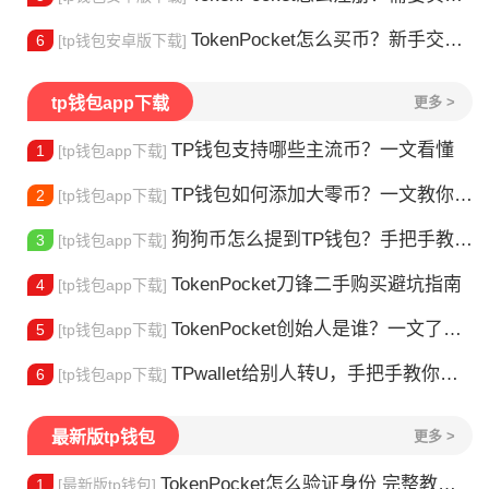
TokenPocket怎么买币？新手交易全流程详解
6
[tp钱包安卓版下载]
tp钱包app下载
更多 >
TP钱包支持哪些主流币？一文看懂
1
[tp钱包app下载]
TP钱包如何添加大零币？一文教你轻松操作
2
[tp钱包app下载]
狗狗币怎么提到TP钱包？手把手教你安全转入
3
[tp钱包app下载]
TokenPocket刀锋二手购买避坑指南
4
[tp钱包app下载]
TokenPocket创始人是谁？一文了解李旭的加密钱包之路
5
[tp钱包app下载]
TPwallet给别人转U，手把手教你安全转账
6
[tp钱包app下载]
最新版tp钱包
更多 >
TokenPocket怎么验证身份 完整教程分享 手把手教你完成KYC认证流程
1
[最新版tp钱包]