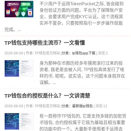
不少用户于运用TokenPocket之际, 皆会碰到
身份验证方面的问题。平台为了保障账户安
全，会要求用户完成KYC认证。这个流程其
实并不复杂，只要按照指引一步步操作就能
完成。...
TP钱包支持哪些主流币？一文看懂
2026-08-09 | 作者: TP钱包官方网站 |
分类：tp钱包app下载
| 浏览:2
身为那种在币圈历经多年摸爬滚打过来的投
资者, 我老是会被人问, TP钱包具体发行了啥
样的币, 呢呢。说实话，这个问题本身就存在
误解。...
TP钱包合约授权是什么？一文讲清楚
2026-08-09 | 作者: TP钱包官方网站 |
分类：最新版tp钱包
| 浏览:11
有一款称作TP钱包的, 它是支持多链的加密货
币钱包, 合约授权属于它极为基础且相当重要
的功能中的一个。大量新手使用者于运用去