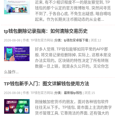
近来, 有不少相识程度不一的朋友察觉到, TP
钱包的那个认定的官方微博账号, 突然间寻觅
不到了, 于各自心底, 不免生出疑惑, 暗自嘀咕
起来。作为长期关注币圈动态的从业者...
tp钱包删除记录指南：如何清除交易历史
2026-08-08 | 作者: TP钱包官方网站 |
分类：tp钱包安卓版下载
| 浏览:12
好多人觉得, TP钱包能够如同平常的APP那
般, 将交易记录给删除掉, 实际上, 这根本是没
办法实现的。区块链的特性决定了所有转账
数据一旦上链，就是永久公开的。无论你怎
么操作...
TP钱包新手入门：图文详解钱包使用方法
2026-08-08 | 作者: TP钱包官方网站 |
分类：最新版tp钱包
| 浏览:15
刚接触加密货币的朋友，面对各种钱包软件
往往无从下手。TP钱包, 是市面上主流的数字
货币管理工具, 它靠简洁的界面, 还有强大的