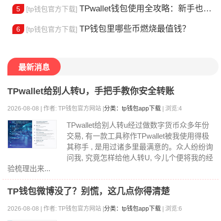
TPwallet钱包使用全攻略：新手也能快速上手掌握
5
[tp钱包官方下载]
TP钱包里哪些币燃烧最值钱？
6
[tp钱包官方下载]
最新消息
TPwallet给别人转U，手把手教你安全转账
2026-08-08 | 作者: TP钱包官方网站 |
分类：tp钱包app下载
| 浏览:4
TPwallet给别人转u经过做数字货币众多年份
交易, 有一款工具称作TPwallet被我使用得极
其称手 , 是用过诸多里最满意的。众人纷纷询
问我, 究竟怎样给他人转U, 今儿个便将我的经
验梳理出来...
TP钱包微博没了？别慌，这几点你得清楚
2026-08-08 | 作者: TP钱包官方网站 |
分类：tp钱包app下载
| 浏览:6