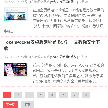
2026-08-07 | 作者: TP钱包官方网站 |
分类：最新版tp钱包
| 浏览:26
在加密货币这个领域里, TP钱包是比较常用的
数字钱包, 用户在开展交易的时候, 在进行资
产管理操作的时段, 常常得借助身份认证这种
方法, 来切实保障账户的安全。彻底知悉认证
步骤...
TokenPocket安卓版网址是多少？一文教你安全下
载
2026-08-07 | 作者: TP钱包官方网站 |
分类：最新版tp钱包
| 浏览:26
近来, 好些朋友询问我, TokenPocket安卓版的
官网网址究竟是多少, 我明白大家的那种需
求。身为使用这款钱包多年之人, 我欲分享些
许实用讯息, 以助众人安全下载并能用之。...
1
2
3
4
5
6
7
8
下一页
尾页