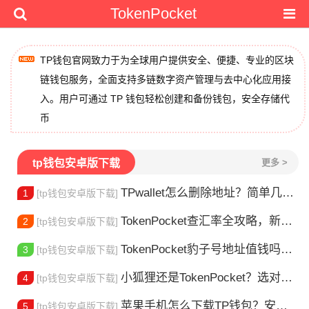
TokenPocket
TP钱包官网致力于为全球用户提供安全、便捷、专业的区块
链钱包服务，全面支持多链数字资产管理与去中心化应用接
入。用户可通过 TP 钱包轻松创建和备份钱包，安全存储代
币
tp钱包安卓版下载
更多 >
TPwallet怎么删除地址？简单几步教你移除多余钱包
1
[tp钱包安卓版下载]
TokenPocket查汇率全攻略，新手一看就会
2
[tp钱包安卓版下载]
TokenPocket豹子号地址值钱吗？新手看完这篇就懂了
3
[tp钱包安卓版下载]
小狐狸还是TokenPocket？选对钱包很重要
4
[tp钱包安卓版下载]
苹果手机怎么下载TP钱包？安装教程来了
5
[tp钱包安卓版下载]