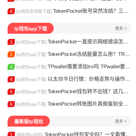
TokenPocket账号突然冻结？三步教你快速解冻
6
[tp钱包安卓版下载]
tp钱包app下载
更多 >
TokenPocket一直提示网络错误怎么办？这几个方法帮你快速解决
1
[tp钱包app下载]
TokenPocket冻结能量怎么用？TRX冻结获取能量详解
2
[tp钱包app下载]
TPwallet需要添加trx吗 TPwallet要不要充TRX？一文说清
3
[tp钱包app下载]
以太坊今日行情：价格走势与操作建议
4
[tp钱包app下载]
TokenPocket钱包转不出钱？这几种情况你可能遇到过
5
[tp钱包app下载]
TokenPocket转账图片真假鉴别全攻略
6
[tp钱包app下载]
最新版tp钱包
更多 >
TokenPocket钱包安全吗？一文看懂真实风险
1
[最新版tp钱包]