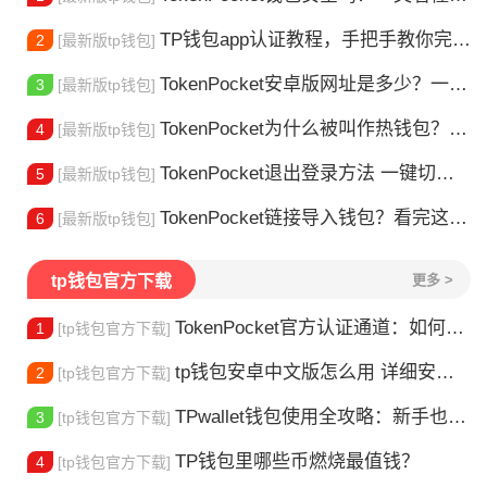
TP钱包app认证教程，手把手教你完成身份验证
2
[最新版tp钱包]
TokenPocket安卓版网址是多少？一文教你安全下载
3
[最新版tp钱包]
TokenPocket为什么被叫作热钱包？一文讲清楚
4
[最新版tp钱包]
TokenPocket退出登录方法 一键切换账号超简单
5
[最新版tp钱包]
TokenPocket链接导入钱包？看完这篇就懂了
6
[最新版tp钱包]
tp钱包官方下载
更多 >
TokenPocket官方认证通道：如何找到真正的官方渠道
1
[tp钱包官方下载]
tp钱包安卓中文版怎么用 详细安装教程
2
[tp钱包官方下载]
TPwallet钱包使用全攻略：新手也能快速上手掌握
3
[tp钱包官方下载]
TP钱包里哪些币燃烧最值钱？
4
[tp钱包官方下载]