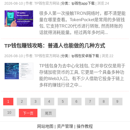
2026-08-10 | 作者: TP钱包官方网站 |
分类：tp钱包app下载
| 浏览:24
很多人第一次接触TRON网络时，都不清楚能
量在哪里查看。TokenPocket是常用的多链钱
包, 它支持TRC20代币进行转账, 然而转账的
话就得消耗能量。经过两年多时间...
TP钱包赚钱攻略：普通人也能做的几种方式
2026-08-10 | 作者: TP钱包官方网站 |
分类：tp钱包安卓版下载
| 浏览:22
TP钱包身为去中心化钱包, 它并非仅仅是用于
存储加密货币的工具, 它更是一个具备多种功
能的Web3入口。有不少人借助它投身于链上
多样的赚钱行径之中...
1
2
3
4
5
6
7
8
9
10
下一页
尾页
网站地图
|
资产管理
|
操作教程