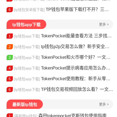
TP钱包苹果版下载打不开？三步解决下载问题
6
[tp钱包安卓版下载]
tp钱包app下载
更多 >
TokenPocket能量查看方法 三步找到TRX能量余额
1
[tp钱包app下载]
tp钱包p2p交易怎么做？新手安全指南
2
[tp钱包app下载]
TokenPocket和火币哪个好？一文帮你理清选择
3
[tp钱包app下载]
TokenPocket提示病毒应用怎么办？原因全解析
4
[tp钱包app下载]
TokenPocket使用教程：新手从零学会钱包操作
5
[tp钱包app下载]
TP钱包交易视频回放怎么看？一文教你轻松找回
6
[tp钱包app下载]
最新版tp钱包
更多 >
森田tokenpocket克斯钱包使用指南
1
[最新版tp钱包]