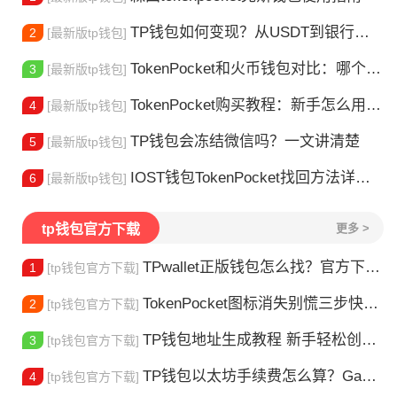
TP钱包如何变现？从USDT到银行卡的完整攻略
2
[最新版tp钱包]
TokenPocket和火币钱包对比：哪个更适合你？
3
[最新版tp钱包]
TokenPocket购买教程：新手怎么用TP钱包买币
4
[最新版tp钱包]
TP钱包会冻结微信吗？一文讲清楚
5
[最新版tp钱包]
IOST钱包TokenPocket找回方法详解 - 助您安全恢复数字资产
6
[最新版tp钱包]
tp钱包官方下载
更多 >
TPwallet正版钱包怎么找？官方下载渠道全解析
1
[tp钱包官方下载]
TokenPocket图标消失别慌三步快速找回你的钱包
2
[tp钱包官方下载]
TP钱包地址生成教程 新手轻松创建钱包
3
[tp钱包官方下载]
TP钱包以太坊手续费怎么算？Gas 费省钱全攻略
4
[tp钱包官方下载]