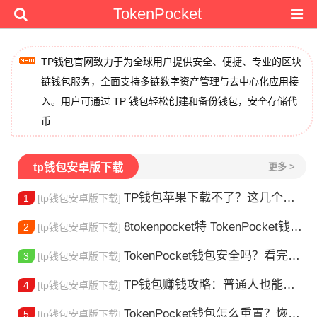
TokenPocket
TP钱包官网致力于为全球用户提供安全、便捷、专业的区块
链钱包服务，全面支持多链数字资产管理与去中心化应用接
入。用户可通过 TP 钱包轻松创建和备份钱包，安全存储代
币
tp钱包安卓版下载
更多 >
TP钱包苹果下载不了？这几个原因你得知道
1
[tp钱包安卓版下载]
8tokenpocket特 TokenPocket钱包特色功能详解，新手老手都该知道
2
[tp钱包安卓版下载]
TokenPocket钱包安全吗？看完这篇你就懂了
3
[tp钱包安卓版下载]
TP钱包赚钱攻略：普通人也能做的几种方式
4
[tp钱包安卓版下载]
TokenPocket钱包怎么重置？恢复出厂设置方法详解
5
[tp钱包安卓版下载]