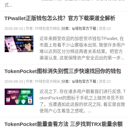
式...
TPwallet正版钱包怎么找？官方下载渠道全解析
2026-08-10 | 作者: TP钱包官方网站 |
分类：tp钱包官方下载
| 浏览:23
近年来颇受欢迎的加密货币钱包TPwallet, 在
市面上有着不少山寨版本出现, 致使许多用户
难以达到区分分辨这两者关系结果。把官方
渠道认准, 这是保障资产安全迈出的第一步...
TokenPocket图标消失别慌三步快速找回你的钱包
2026-08-10 | 作者: TP钱包官方网站 |
分类：tp钱包官方下载
| 浏览:22
近况之下, 存在诸多用户朝着我们进行反馈, T
okenPocket的图标于手机之上陡然寻觅不到
了。当遭遇如此这般的状况之际, 着实是会致
使用户心生着急之感呢。...
TokenPocket能量查看方法 三步找到TRX能量余额