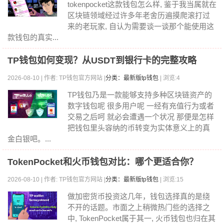
tokenpocket这款钱包怎么样, 鉴于我当属就在
区块链领域经过许多年老舍历遍摸爬滚打过
来的老玩家, 自认为需要谈一谈那个能使用这
款钱包的真实...
TP钱包如何变现？从USDT到银行卡的完整攻略
2026-08-10 | 作者: TP钱包官方网站 |
分类：最新版tp钱包
| 浏览:4
TP钱包乃是一款能够支持多种区块链资产的
数字钱包呢 很多用户呢 一经有充值行为或者
交易之后呵 就必会遭遇一个状况 那便是怎样
把钱包里头容纳的币转变为实体意义上的真
金白银吧。...
TokenPocket和火币钱包对比：哪个更适合你？
2026-08-10 | 作者: TP钱包官方网站 |
分类：最新版tp钱包
| 浏览:15
做加密货币投资这几年，钱包选择真的是绕
不开的话题。市面之上稍微热门些的选择之
中, TokenPocket属于其一, 火币钱包也归在其