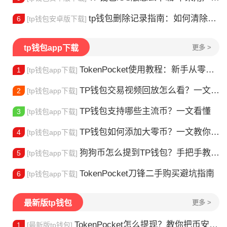
tp钱包删除记录指南：如何清除交易历史
6
[tp钱包安卓版下载]
tp钱包app下载
更多 >
TokenPocket使用教程：新手从零学会钱包操作
1
[tp钱包app下载]
TP钱包交易视频回放怎么看？一文教你轻松找回
2
[tp钱包app下载]
TP钱包支持哪些主流币？一文看懂
3
[tp钱包app下载]
TP钱包如何添加大零币？一文教你轻松操作
4
[tp钱包app下载]
狗狗币怎么提到TP钱包？手把手教你安全转入
5
[tp钱包app下载]
TokenPocket刀锋二手购买避坑指南
6
[tp钱包app下载]
最新版tp钱包
更多 >
TokenPocket怎么提现？教你把币安全换成现金
1
[最新版tp钱包]