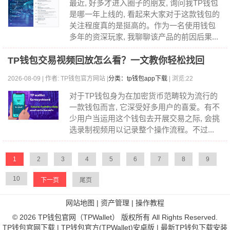
最近, 好多才进入圈子的朋友, 询问我TP钱包
是哪一年上线的, 看起来大家对于这款钱包的
关注程度真的是挺高的。作为一名使用钱包
多年的资深玩家, 我聊聊该产品的前因后果...
TP钱包交易视频回放怎么看？一文教你轻松找回
2026-08-09 | 作者: TP钱包官方网站 |
分类：tp钱包app下载
| 浏览:22
对于TP钱包身为在加密货币范畴较为流行的
一款钱包而言, 它深受好多用户的喜爱。有不
少用户当运用这个钱包去开展交易之际, 会挑
选录制视频用以记录整个操作流程。不过...
1
2
3
4
5
6
7
8
9
10
下一页
尾页
网站地图
|
资产管理
|
操作教程
© 2026 TP钱包官网（TPWallet） 版权所有 All Rights Reserved.
TP钱包官网下载 | TP钱包官方(TPWallet)安卓版 | 最新TP钱包下载安装