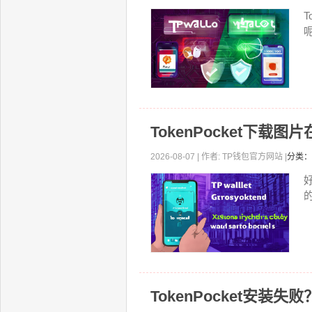
TokenPocket下载
2026-08-07 | 作者: TP钱包官方网站 |
分类：
TokenPocket安装