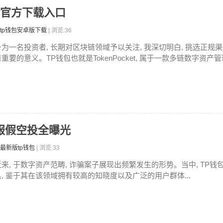
找官方下载入口
tp钱包安卓版下载
| 浏览:36
身为一名投资者, 长期对区块链领域予以关注, 我深切明白, 挑选正规渠
重要的意义。TP钱包也就是TokenPocket, 属于一款多链数字资产管理
客服假空投全曝光
最新版tp钱包
| 浏览:33
近来, 于数字资产范畴, 诈骗案子展现出频繁发生的形势。当中, TP
具, 鉴于其在该领域拥有较高的知晓度以及广泛的用户群体...