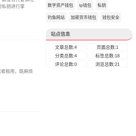
数字资产钱包
tp钱包
私钥
对私钥进行掌
钓鱼网站
加密货币钱包
钱包安全
站点信息
文章总数:4
页面总数:1
分类总数:4
标签总数:18
评论总数:0
浏览总数:21
或者租用，既麻烦