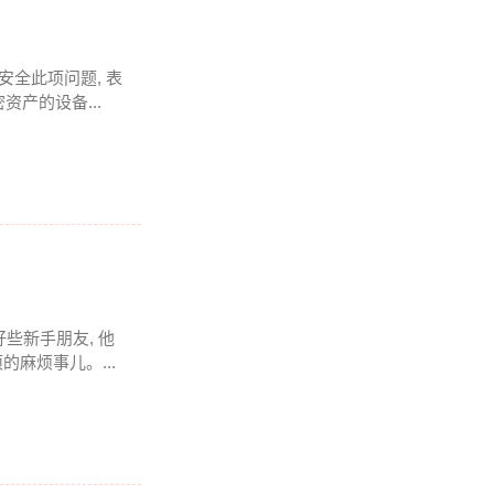
全此项问题, 表
资产的设备...
些新手朋友, 他
的麻烦事儿。...