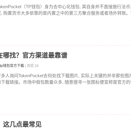
TokenPocket（TP钱包）身为去中心化钱包, 其自身并不直接施行法币
呢, 购置货币大多依靠的是内置之中的第三方聚合服务或者场外转账。针
图片在哪找？官方渠道最靠谱
tp钱包官方下载
| 浏览:16
好多人询问TokenPocket去何处找下载图片, 实际上关键的并非那些图
的下载链接。市场中假包数量众多, 随意搜寻一张图标便宣称是官方的情
失败？这几点最常见