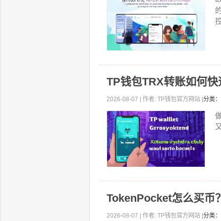
控
TP钱包TRX转账如何
2026-08-07 | 作者: TP钱包官方网站 |
分类：
TokenPocket怎么
2026-08-07 | 作者: TP钱包官方网站 |
分类：