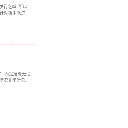
发行之举, 所以
对新手来讲...
片, 而是准确无误
况非常常见...