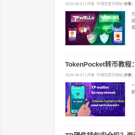
2026-08-07 | 作者: TP钱包官方网站 |
分类：
为
TokenPocket转币
2026-08-07 | 作者: TP钱包官方网站 |
分类：
一