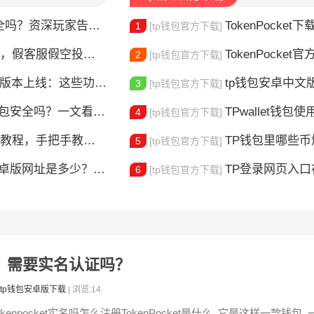
？资深玩家告诉你真相
TokenPocket下载图
1
[tp钱包官方下载]
，假客服假空投全曝光
TokenPocket官方认证
2
[tp钱包官方下载]
本上线：这些功能升级值得体验
tp钱包安卓中文版怎
3
[tp钱包官方下载]
钱包安全吗？一文看懂真实风险
TPwallet钱包使用全攻
4
[tp钱包官方下载]
，手把手教你完成身份验证
TP钱包里哪些
5
[tp钱包官方下载]
版网址是多少？一文教你安全下载
TP登录网页入口在哪 
6
[tp钱包官方下载]
注册？需要实名认证吗？
tp钱包安卓版下载
| 浏览:14
okenpocket实名吗怎么注册TokenPocket是什么, 它是这样一款钱