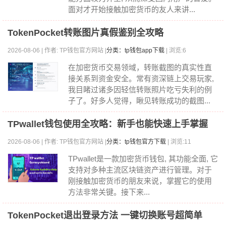
面对才开始接触加密货币的友人来讲...
TokenPocket转账图片真假鉴别全攻略
2026-08-06 | 作者: TP钱包官方网站 |
分类：tp钱包app下载
| 浏览:6
在加密货币交易领域，转账截图的真实性直
接关系到资金安全。常有资深链上交易玩家,
我目睹过诸多因轻信转账照片吃亏失利的例
子了。好多人觉得，瞅见转账成功的截图...
TPwallet钱包使用全攻略：新手也能快速上手掌握
2026-08-06 | 作者: TP钱包官方网站 |
分类：tp钱包官方下载
| 浏览:11
TPwallet是一款加密货币钱包, 其功能全面, 它
支持对多种主流区块链资产进行管理。对于
刚接触加密货币的朋友来说，掌握它的使用
方法非常关键。接下来...
TokenPocket退出登录方法 一键切换账号超简单