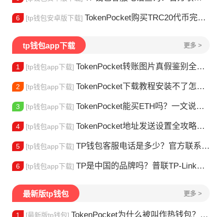
TokenPocket购买TRC20代币完整教程
6
[tp钱包安卓版下载]
tp钱包app下载
更多 >
TokenPocket转账图片真假鉴别全攻略
1
[tp钱包app下载]
TokenPocket下载教程安装不了怎么办？手把手教你解决
2
[tp钱包app下载]
TokenPocket能买ETH吗？一文说清购买方式
3
[tp钱包app下载]
TokenPocket地址发送设置全攻略：快速添加常用联系人并安全转账
4
[tp钱包app下载]
TP钱包客服电话是多少？官方联系方式全解析
5
[tp钱包app下载]
TP是中国的品牌吗？普联TP-Link公司背景介绍
6
[tp钱包app下载]
最新版tp钱包
更多 >
TokenPocket为什么被叫作热钱包？一文讲清楚
1
[最新版tp钱包]