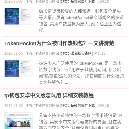
2026-08-07 | 作者: TP钱包官方网站 |
分类：tp钱包官方下载
| 浏览:10
做加密货币投资的人都知道，钱包安全是头
等大事。虽说TokenPocket是全球闻名的多链
钱包, 其用户数量极为庞大, 然而也正因为这
样...
TokenPocket为什么被叫作热钱包？一文讲清楚
2026-08-06 | 作者: TP钱包官方网站 |
分类：最新版tp钱包
| 浏览:12
被许多人广泛使用的TokenPocket, 是一款多
链数字钱包, 不少用户于其使用期间, 都会听
闻“热钱包”这般的说法。那它到底为什么被归
类为热钱包？...
tp钱包安卓中文版怎么用 详细安装教程
2026-08-06 | 作者: TP钱包官方网站 |
分类：tp钱包官方下载
| 浏览:16
具备支持多链特性的一款数字货币钱包是TP
钱包, 其安卓中文版有着友好的界面, 且在功
能方面较为齐全, 从而深受国内用户的喜爱。