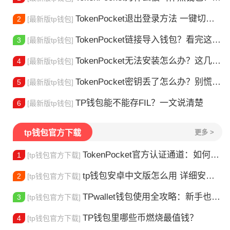
TokenPocket退出登录方法 一键切换账号超简单
2
[最新版tp钱包]
TokenPocket链接导入钱包？看完这篇就懂了
3
[最新版tp钱包]
TokenPocket无法安装怎么办？这几个方法帮你解决
4
[最新版tp钱包]
TokenPocket密钥丢了怎么办？别慌，这样做还能找回
5
[最新版tp钱包]
TP钱包能不能存FIL？一文说清楚
6
[最新版tp钱包]
tp钱包官方下载
更多 >
TokenPocket官方认证通道：如何找到真正的官方渠道
1
[tp钱包官方下载]
tp钱包安卓中文版怎么用 详细安装教程
2
[tp钱包官方下载]
TPwallet钱包使用全攻略：新手也能快速上手掌握
3
[tp钱包官方下载]
TP钱包里哪些币燃烧最值钱？
4
[tp钱包官方下载]