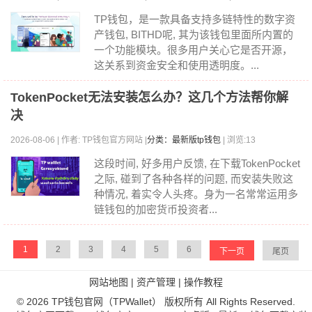
TP钱包，是一款具备支持多链特性的数字资
产钱包, BITHD呢, 其为该钱包里面所内置的
一个功能模块。很多用户关心它是否开源，
这关系到资金安全和使用透明度。...
TokenPocket无法安装怎么办？这几个方法帮你解
决
2026-08-06 | 作者: TP钱包官方网站 |
分类：最新版tp钱包
| 浏览:13
这段时间, 好多用户反馈, 在下载TokenPocket
之际, 碰到了各种各样的问题, 而安装失败这
种情况, 着实令人头疼。身为一名常常运用多
链钱包的加密货币投资者...
1
2
3
4
5
6
下一页
尾页
网站地图
|
资产管理
|
操作教程
© 2026 TP钱包官网（TPWallet） 版权所有 All Rights Reserved.