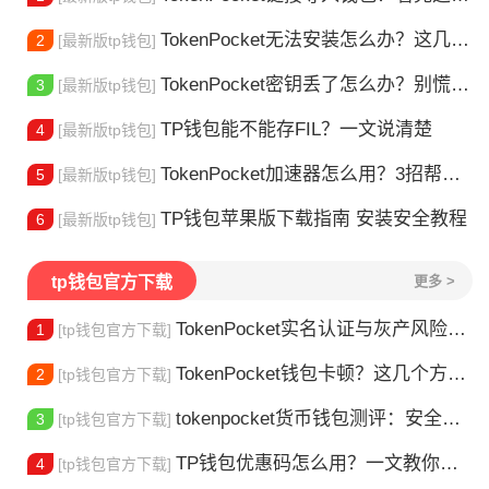
TokenPocket无法安装怎么办？这几个方法帮你解决
2
[最新版tp钱包]
TokenPocket密钥丢了怎么办？别慌，这样做还能找回
3
[最新版tp钱包]
TP钱包能不能存FIL？一文说清楚
4
[最新版tp钱包]
TokenPocket加速器怎么用？3招帮你快速解决交易卡顿问题
5
[最新版tp钱包]
TP钱包苹果版下载指南 安装安全教程
6
[最新版tp钱包]
tp钱包官方下载
更多 >
TokenPocket实名认证与灰产风险全解析
1
[tp钱包官方下载]
TokenPocket钱包卡顿？这几个方法帮你找回流畅体验
2
[tp钱包官方下载]
tokenpocket货币钱包测评：安全易用全攻略
3
[tp钱包官方下载]
TP钱包优惠码怎么用？一文教你省钱攻略
4
[tp钱包官方下载]