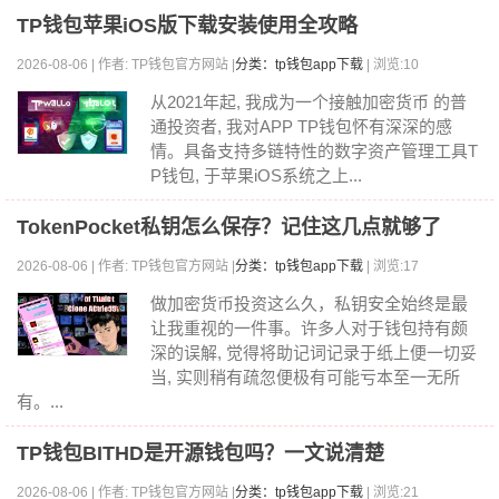
TP钱包苹果iOS版下载安装使用全攻略
2026-08-06 | 作者: TP钱包官方网站 |
分类：tp钱包app下载
| 浏览:10
从2021年起, 我成为一个接触加密货币 的普
通投资者, 我对APP TP钱包怀有深深的感
情。具备支持多链特性的数字资产管理工具T
P钱包, 于苹果iOS系统之上...
TokenPocket私钥怎么保存？记住这几点就够了
2026-08-06 | 作者: TP钱包官方网站 |
分类：tp钱包app下载
| 浏览:17
做加密货币投资这么久，私钥安全始终是最
让我重视的一件事。许多人对于钱包持有颇
深的误解, 觉得将助记词记录于纸上便一切妥
当, 实则稍有疏忽便极有可能亏本至一无所
有。...
TP钱包BITHD是开源钱包吗？一文说清楚
2026-08-06 | 作者: TP钱包官方网站 |
分类：tp钱包app下载
| 浏览:21