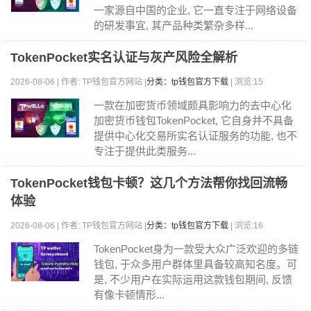
一家源自中国的企业, 它一直专注于网络设备
的研发事宜, 其产品种类繁杂多样...
TokenPocket实名认证与灰产风险全解析
2026-08-06 | 作者: TP钱包官方网站 |
分类：tp钱包官方下载
| 浏览:15
一款在加密货币领域颇具影响力的去中心化
加密货币钱包TokenPocket, 它自身并不具备
提供中心化交易所实名认证服务的功能, 也不
专注于提供此类服务...
TokenPocket钱包卡顿？这几个方法帮你找回流畅
体验
2026-08-06 | 作者: TP钱包官方网站 |
分类：tp钱包官方下载
| 浏览:16
TokenPocket身为一款受大众广泛欢迎的多链
钱包, 于众多用户群体里具备较高知名度。可
是, 不少用户在实际运用这款钱包期间, 反馈
有像卡顿情形...