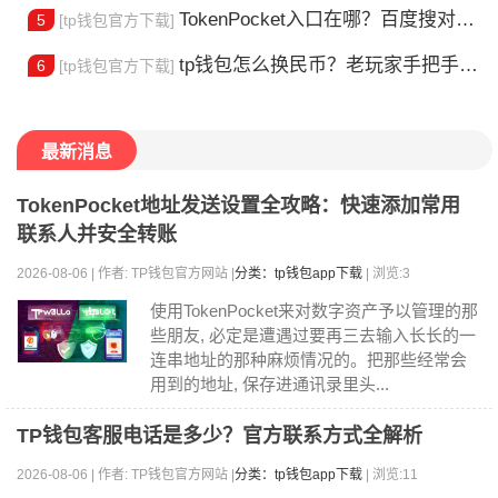
TokenPocket入口在哪？百度搜对地方防钓鱼
5
[tp钱包官方下载]
tp钱包怎么换民币？老玩家手把手教你安全提现
6
[tp钱包官方下载]
最新消息
TokenPocket地址发送设置全攻略：快速添加常用
联系人并安全转账
2026-08-06 | 作者: TP钱包官方网站 |
分类：tp钱包app下载
| 浏览:3
使用TokenPocket来对数字资产予以管理的那
些朋友, 必定是遭遇过要再三去输入长长的一
连串地址的那种麻烦情况的。把那些经常会
用到的地址, 保存进通讯录里头...
TP钱包客服电话是多少？官方联系方式全解析
2026-08-06 | 作者: TP钱包官方网站 |
分类：tp钱包app下载
| 浏览:11