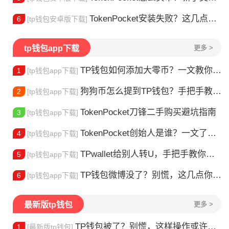
TokenPocket安装失败？这几点最常见
6
[tp钱包安卓版下载]
tp钱包app下载
更多 >
TP钱包如何添加大零币？一文教你轻松操作
1
[tp钱包app下载]
狗狗币怎么提到TP钱包？手把手教你安全转入
2
[tp钱包app下载]
TokenPocket刀锋二手购买避坑指南
3
[tp钱包app下载]
TokenPocket创始人是谁？一文了解李旭的加密钱包之路
4
[tp钱包app下载]
TPwallet给别人转U，手把手教你安全转账
5
[tp钱包app下载]
TP钱包微博没了？别慌，这几点你得清楚
6
[tp钱包app下载]
最新版tp钱包
更多 >
TP钱包被了？别慌，这样操作或许能找回
1
[最新版tp钱包]