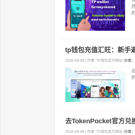
的
tp钱包充值汇旺：新手
2026-08-08 | 作者: TP钱包官方网站 |
分类：
去TokenPocket
2026-08-08 | 作者: TP钱包官方网站 |
分类：