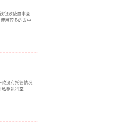
错钱包致使血本全
用户使用较多的去中
包, 一款没有托管情况
对私钥进行掌