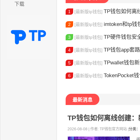
下载
TP钱包如何离线创
1
[最新版tp钱包]
imtoken和tp钱
2
[最新版tp钱包]
TP硬件钱包安全吗
3
[最新版tp钱包]
TP钱包app套路
4
[最新版tp钱包]
TPwallet钱包新版
5
[最新版tp钱包]
TokenPocket
6
[最新版tp钱包]
最新消息
TP钱包如何离线创建
2026-08-08 | 作者: TP钱包官方网站 |
分类：