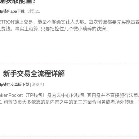
快速获取能量？
tp钱包app下载
| 浏览:21
做TRON链上交易，能量不够确实让人头疼。每次转账都要先买能量
又费钱。事实上就算, 只要把控住几个微小琐碎的诀窍...
买币？新手交易全流程详解
tp钱包安卓版下载
| 浏览:21
TokenPocket（TP钱包）身为去中心化钱包, 其自身并不直接施行法币
呢, 购置货币大多依靠的是内置之中的第三方聚合服务或者场外转账。针