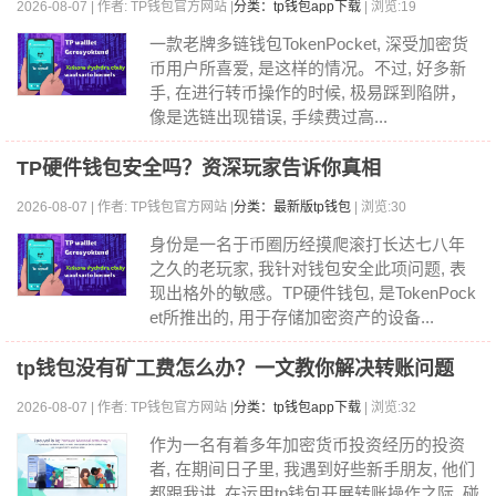
2026-08-07 | 作者: TP钱包官方网站 |
分类：tp钱包app下载
| 浏览:19
一款老牌多链钱包TokenPocket, 深受加密货
币用户所喜爱, 是这样的情况。不过, 好多新
手, 在进行转币操作的时候, 极易踩到陷阱，
像是选链出现错误, 手续费过高...
TP硬件钱包安全吗？资深玩家告诉你真相
2026-08-07 | 作者: TP钱包官方网站 |
分类：最新版tp钱包
| 浏览:30
身份是一名于币圈历经摸爬滚打长达七八年
之久的老玩家, 我针对钱包安全此项问题, 表
现出格外的敏感。TP硬件钱包, 是TokenPock
et所推出的, 用于存储加密资产的设备...
tp钱包没有矿工费怎么办？一文教你解决转账问题
2026-08-07 | 作者: TP钱包官方网站 |
分类：tp钱包app下载
| 浏览:32
作为一名有着多年加密货币投资经历的投资
者, 在期间日子里, 我遇到好些新手朋友, 他们
都跟我讲, 在运用tp钱包开展转账操作之际, 碰