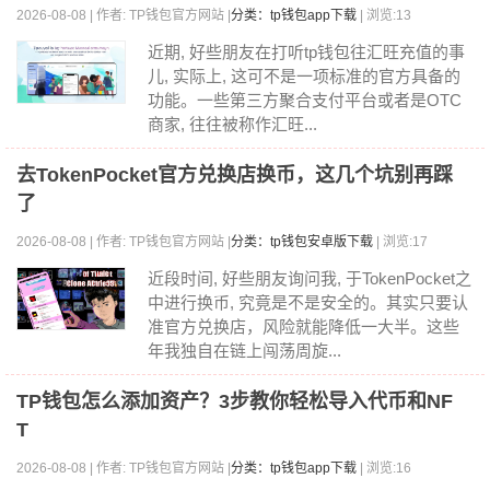
2026-08-08 | 作者: TP钱包官方网站 |
分类：tp钱包app下载
| 浏览:13
近期, 好些朋友在打听tp钱包往汇旺充值的事
儿, 实际上, 这可不是一项标准的官方具备的
功能。一些第三方聚合支付平台或者是OTC
商家, 往往被称作汇旺...
去TokenPocket官方兑换店换币，这几个坑别再踩
了
2026-08-08 | 作者: TP钱包官方网站 |
分类：tp钱包安卓版下载
| 浏览:17
近段时间, 好些朋友询问我, 于TokenPocket之
中进行换币, 究竟是不是安全的。其实只要认
准官方兑换店，风险就能降低一大半。这些
年我独自在链上闯荡周旋...
TP钱包怎么添加资产？3步教你轻松导入代币和NF
T
2026-08-08 | 作者: TP钱包官方网站 |
分类：tp钱包app下载
| 浏览:16