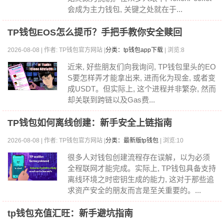
会成为主力钱包, 关键之处就在于...
TP钱包EOS怎么提币？手把手教你安全赎回
2026-08-08 | 作者: TP钱包官方网站 |
分类：tp钱包app下载
| 浏览:8
近来, 好些朋友们向我询问, TP钱包里头的EO
S要怎样弄才能拿出来, 进而化为现金, 或者变
成USDT。但实际上, 这个进程并非繁杂, 然而
却关联到跨链以及Gas费...
TP钱包如何离线创建：新手安全上链指南
2026-08-08 | 作者: TP钱包官方网站 |
分类：最新版tp钱包
| 浏览:10
很多人对钱包创建流程存在误解，以为必须
全程联网才能完成。实际上, TP钱包具备支持
离线环境之时密钥生成的能力, 这对于那些追
求资产安全的朋友而言是至关重要的。...
tp钱包充值汇旺：新手避坑指南