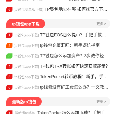
TP钱包地址在哪 如何找官方下载入口
6
[tp钱包安卓版下载]
tp钱包app下载
更多 >
TP钱包EOS怎么提币？手把手教你安全赎回
1
[tp钱包app下载]
tp钱包充值汇旺：新手避坑指南
2
[tp钱包app下载]
TP钱包怎么添加资产？3步教你轻松导入代币和NFT
3
[tp钱包app下载]
TP钱包TRX转账如何快速获取能量？
4
[tp钱包app下载]
TokenPocket转币教程：新手，手续费全解析
5
[tp钱包app下载]
tp钱包没有矿工费怎么办？一文教你解决转账问题
6
[tp钱包app下载]
最新版tp钱包
更多 >
TokenPocket怎么添加币种？手把手教你自定义代币
1
[最新版tp钱包]