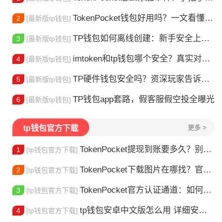
TokenPocket钱包好用吗？一文看懂核心功能特点
2
[最新版tp钱包]
TP钱包如何离线创建：新手安全上链指南
3
[最新版tp钱包]
imtoken和tp钱包哪个安全？真实对比告诉你
4
[最新版tp钱包]
TP硬件钱包安全吗？资深玩家告诉你真相
5
[最新版tp钱包]
TP钱包app套路，假客服假空投全曝光
6
[最新版tp钱包]
tp钱包官方下载
更多 >
TokenPocket提现到账要多久？别把钱包当银行，看完这篇就懂了
1
[tp钱包官方下载]
TokenPocket下载图片在哪找？官方渠道最靠谱
2
[tp钱包官方下载]
TokenPocket官方认证通道：如何找到真正的官方渠道
3
[tp钱包官方下载]
tp钱包安卓中文版怎么用 详细安装教程
4
[tp钱包官方下载]