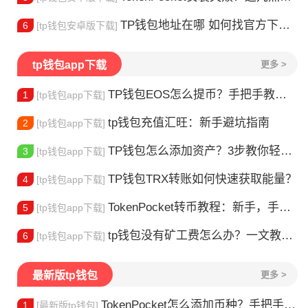
TP钱包地址在哪 如何找官方下载入口
6
[tp钱包安卓版下载]
tp钱包app下载
更多 >
TP钱包EOS怎么提币？手把手教你安全赎回
1
[tp钱包app下载]
tp钱包充值汇旺：新手避坑指南
2
[tp钱包app下载]
TP钱包怎么添加资产？3步教你轻松导入代币和NFT
3
[tp钱包app下载]
TP钱包TRX转账如何快速获取能量？
4
[tp钱包app下载]
TokenPocket转币教程：新手，手续费全解析
5
[tp钱包app下载]
tp钱包没有矿工费怎么办？一文教你解决转账问题
6
[tp钱包app下载]
最新版tp钱包
更多 >
TokenPocket怎么添加币种？手把手教你自定义代币
1
[最新版tp钱包]