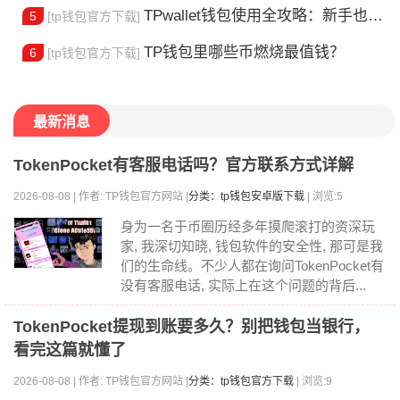
TPwallet钱包使用全攻略：新手也能快速上手掌握
5
[tp钱包官方下载]
TP钱包里哪些币燃烧最值钱？
6
[tp钱包官方下载]
最新消息
TokenPocket有客服电话吗？官方联系方式详解
2026-08-08 | 作者: TP钱包官方网站 |
分类：tp钱包安卓版下载
| 浏览:5
身为一名于币圈历经多年摸爬滚打的资深玩
家, 我深切知晓, 钱包软件的安全性, 那可是我
们的生命线。不少人都在询问TokenPocket有
没有客服电话, 实际上在这个问题的背后...
TokenPocket提现到账要多久？别把钱包当银行，
看完这篇就懂了
2026-08-08 | 作者: TP钱包官方网站 |
分类：tp钱包官方下载
| 浏览:9