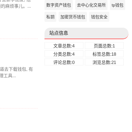
数字资产钱包
去中心化交易所
tp钱包
的麻烦事儿。...
私钥
加密货币钱包
钱包安全
站点信息
文章总数:4
页面总数:1
分类总数:4
标签总数:18
评论总数:0
浏览总数:21
道去下载钱包, 有
工具...