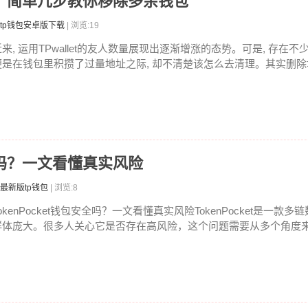
地址？简单几步教你移除多余钱包
tp钱包安卓版下载
| 浏览:19
近来, 运用TPwallet的友人数量展现出逐渐增涨的态势。可是, 存在不
便是在钱包里积攒了过量地址之际, 却不清楚该怎么去清理。其实删除地
安全吗？一文看懂真实风险
最新版tp钱包
| 浏览:8
okenPocket钱包安全吗？一文看懂真实风险TokenPocket是一款
群体庞大。很多人关心它是否存在高风险，这个问题需要从多个角度来分