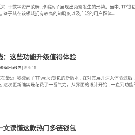
近来, 于数字资产范畴, 诈骗案子展现出频繁发生的形势。当中, TP
具, 鉴于其在该领域拥有较高的知晓度以及广泛的用户群体...
本上线：这些功能升级值得体验
最新版tp钱包
| 浏览:15
在最近, 我碰到了TPwallet钱包的新版本 , 在对其展开深入体验过后
是, 这次更新确实是花费了一番气力。从界面的设计开始 , 一直到功能经
什么？一文读懂这款热门多链钱包