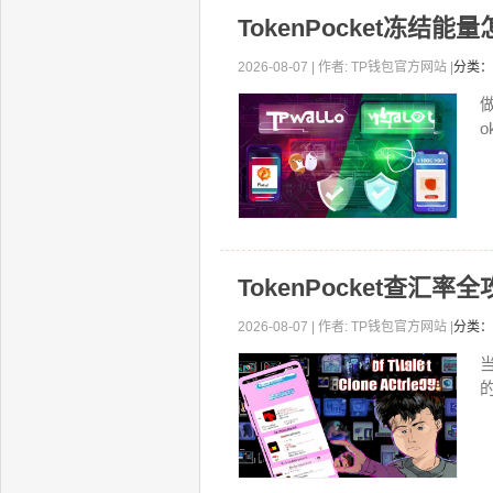
TokenPocket冻结
2026-08-07 | 作者: TP钱包官方网站 |
分类：
o
TokenPocket查汇
2026-08-07 | 作者: TP钱包官方网站 |
分类：
当