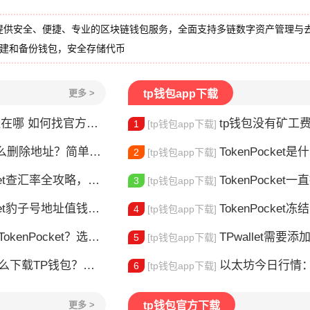
提供安全、便捷、专业的区块链钱包服务，全面支持多链数字资产管理与
创建和备份钱包，安全存储代币
更多 >
tp钱包app下载
哪 如何找官方下载入口
tp钱包没有矿工费怎么办
1
[tp钱包app下载]
删除地址？简单几步教你移除多余钱包
TokenPocket是什么？
2
[tp钱包app下载]
et查汇率全攻略，新手一看就会
TokenPocket一直提示网络错误
3
[tp钱包app下载]
豹子号地址值钱吗？新手看完这篇就懂了
TokenPocket冻结能量怎
4
[tp钱包app下载]
nPocket？选对钱包很重要
TPwallet需要添加trx吗 TPw
5
[tp钱包app下载]
TP钱包？安装教程来了
以太坊今日行情：价
6
[tp钱包app下载]
更多 >
tp钱包官方下载