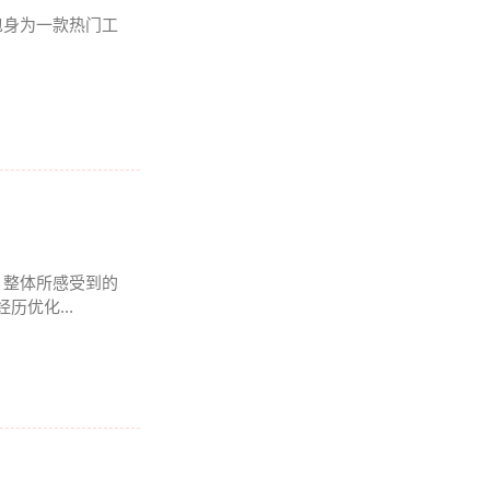
钱包身为一款热门工
 , 整体所感受到的
历优化...