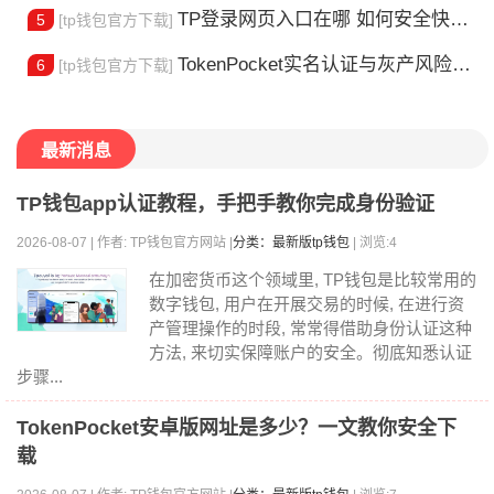
TP登录网页入口在哪 如何安全快速登陆平台
5
[tp钱包官方下载]
TokenPocket实名认证与灰产风险全解析
6
[tp钱包官方下载]
最新消息
TP钱包app认证教程，手把手教你完成身份验证
2026-08-07 | 作者: TP钱包官方网站 |
分类：最新版tp钱包
| 浏览:4
在加密货币这个领域里, TP钱包是比较常用的
数字钱包, 用户在开展交易的时候, 在进行资
产管理操作的时段, 常常得借助身份认证这种
方法, 来切实保障账户的安全。彻底知悉认证
步骤...
TokenPocket安卓版网址是多少？一文教你安全下
载