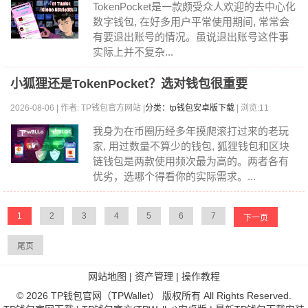
TokenPocket是一款颇受众人欢迎的去中心化
数字钱包, 在好多用户平常使用期间, 常常会
有要退出账号的情况。虽说退出账号这件事
实际上并不复杂...
小狐狸还是TokenPocket？选对钱包很重要
2026-08-06 | 作者: TP钱包官方网站 |
分类：tp钱包安卓版下载
| 浏览:11
我身为在币圈历经多年摸爬滚打过来的老玩
家, 用过数量不算少的钱包, 狐狸钱包和区块
链钱包是两款使用频次最为高的。两者各有
优劣，选哪个得看你的实际需求。...
1
2
3
4
5
6
7
下一页
尾页
网站地图
|
资产管理
|
操作教程
© 2026 TP钱包官网（TPWallet） 版权所有 All Rights Reserved.