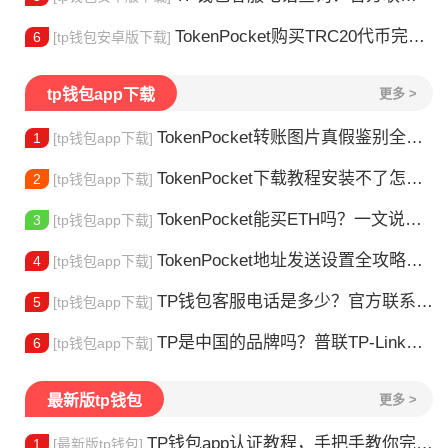
TokenPocket购买TRC20代币完整教程
6
[tp钱包安卓版下载]
tp钱包app下载
更多 >
TokenPocket转账图片真假鉴别全攻略
1
[tp钱包app下载]
TokenPocket下载教程安装不了怎么办？手把手教你解决
2
[tp钱包app下载]
TokenPocket能买ETH吗？一文说清购买方式
3
[tp钱包app下载]
TokenPocket地址发送设置全攻略：快速添加常用联系人并安全转账
4
[tp钱包app下载]
TP钱包客服电话是多少？官方联系方式全解析
5
[tp钱包app下载]
TP是中国的品牌吗？普联TP-Link公司背景介绍
6
[tp钱包app下载]
最新版tp钱包
更多 >
TP钱包app认证教程，手把手教你完成身份验证
1
[最新版tp钱包]