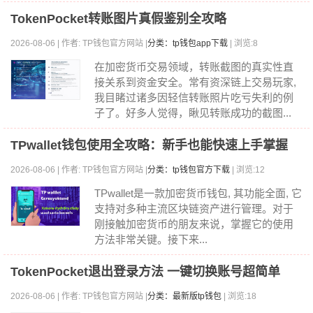
TokenPocket转账图片真假鉴别全攻略
2026-08-06 | 作者: TP钱包官方网站 |
分类：tp钱包app下载
| 浏览:8
在加密货币交易领域，转账截图的真实性直
接关系到资金安全。常有资深链上交易玩家,
我目睹过诸多因轻信转账照片吃亏失利的例
子了。好多人觉得，瞅见转账成功的截图...
TPwallet钱包使用全攻略：新手也能快速上手掌握
2026-08-06 | 作者: TP钱包官方网站 |
分类：tp钱包官方下载
| 浏览:12
TPwallet是一款加密货币钱包, 其功能全面, 它
支持对多种主流区块链资产进行管理。对于
刚接触加密货币的朋友来说，掌握它的使用
方法非常关键。接下来...
TokenPocket退出登录方法 一键切换账号超简单
2026-08-06 | 作者: TP钱包官方网站 |
分类：最新版tp钱包
| 浏览:18