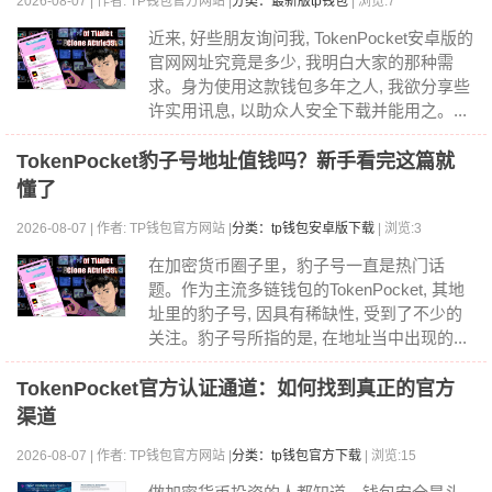
2026-08-07 | 作者: TP钱包官方网站 |
分类：最新版tp钱包
| 浏览:7
近来, 好些朋友询问我, TokenPocket安卓版的
官网网址究竟是多少, 我明白大家的那种需
求。身为使用这款钱包多年之人, 我欲分享些
许实用讯息, 以助众人安全下载并能用之。...
TokenPocket豹子号地址值钱吗？新手看完这篇就
懂了
2026-08-07 | 作者: TP钱包官方网站 |
分类：tp钱包安卓版下载
| 浏览:3
在加密货币圈子里，豹子号一直是热门话
题。作为主流多链钱包的TokenPocket, 其地
址里的豹子号, 因具有稀缺性, 受到了不少的
关注。豹子号所指的是, 在地址当中出现的...
TokenPocket官方认证通道：如何找到真正的官方
渠道
2026-08-07 | 作者: TP钱包官方网站 |
分类：tp钱包官方下载
| 浏览:15