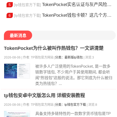
TokenPocket实名认证与灰产风险全解析
5
[tp钱包官方下载]
TokenPocket钱包卡顿？这几个方法帮你找回流畅体验
6
[tp钱包官方下载]
最新消息
TokenPocket为什么被叫作热钱包？一文讲清楚
2026-08-06 | 作者: TP钱包官方网站 |
分类：最新版tp钱包
| 浏览:3
被许多人广泛使用的TokenPocket, 是一款多
链数字钱包, 不少用户于其使用期间, 都会听
闻“热钱包”这般的说法。那它到底为什么被归
类为热钱包？...
tp钱包安卓中文版怎么用 详细安装教程
2026-08-06 | 作者: TP钱包官方网站 |
分类：tp钱包官方下载
| 浏览:8
具备支持多链特性的一款数字货币钱包是TP