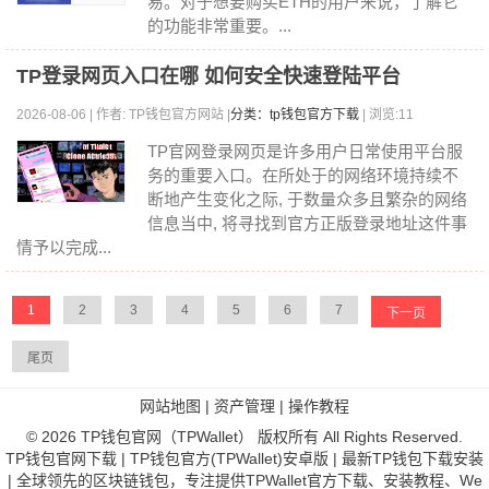
易。对于想要购买ETH的用户来说，了解它
的功能非常重要。...
TP登录网页入口在哪 如何安全快速登陆平台
2026-08-06 | 作者: TP钱包官方网站 |
分类：tp钱包官方下载
| 浏览:11
TP官网登录网页是许多用户日常使用平台服
务的重要入口。在所处于的网络环境持续不
断地产生变化之际, 于数量众多且繁杂的网络
信息当中, 将寻找到官方正版登录地址这件事
情予以完成...
1
2
3
4
5
6
7
下一页
尾页
网站地图
|
资产管理
|
操作教程
© 2026 TP钱包官网（TPWallet） 版权所有 All Rights Reserved.
TP钱包官网下载 | TP钱包官方(TPWallet)安卓版 | 最新TP钱包下载安装
| 全球领先的区块链钱包，专注提供TPWallet官方下载、安装教程、We