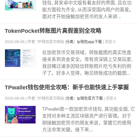
钱包, 其安卓中文版有着友好的界面, 且在功
能方面较为齐全, 从而深受国内用户的喜爱。
面对才开始接触加密货币的友人来讲...
TokenPocket转账图片真假鉴别全攻略
2026-08-06 | 作者: TP钱包官方网站 |
分类：tp钱包app下载
| 浏览:3
在加密货币交易领域，转账截图的真实性直
接关系到资金安全。常有资深链上交易玩家,
我目睹过诸多因轻信转账照片吃亏失利的例
子了。好多人觉得，瞅见转账成功的截图...
TPwallet钱包使用全攻略：新手也能快速上手掌握
2026-08-06 | 作者: TP钱包官方网站 |
分类：tp钱包官方下载
| 浏览:6
TPwallet是一款加密货币钱包, 其功能全面, 它
支持对多种主流区块链资产进行管理。对于
刚接触加密货币的朋友来说，掌握它的使用
方法非常关键。接下来...