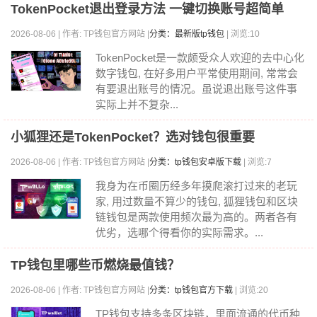
TokenPocket退出登录方法 一键切换账号超简单
2026-08-06 | 作者: TP钱包官方网站 |
分类：最新版tp钱包
| 浏览:10
TokenPocket是一款颇受众人欢迎的去中心化
数字钱包, 在好多用户平常使用期间, 常常会
有要退出账号的情况。虽说退出账号这件事
实际上并不复杂...
小狐狸还是TokenPocket？选对钱包很重要
2026-08-06 | 作者: TP钱包官方网站 |
分类：tp钱包安卓版下载
| 浏览:7
我身为在币圈历经多年摸爬滚打过来的老玩
家, 用过数量不算少的钱包, 狐狸钱包和区块
链钱包是两款使用频次最为高的。两者各有
优劣，选哪个得看你的实际需求。...
TP钱包里哪些币燃烧最值钱？
2026-08-06 | 作者: TP钱包官方网站 |
分类：tp钱包官方下载
| 浏览:20
TP钱包支持多条区块链，里面流通的代币种