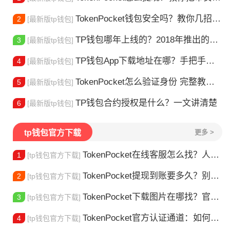
TokenPocket钱包安全吗？教你几招自查
2
[最新版tp钱包]
TP钱包哪年上线的？2018年推出的多链钱包全解析
3
[最新版tp钱包]
TP钱包App下载地址在哪？手把手教你安全下载
4
[最新版tp钱包]
TokenPocket怎么验证身份 完整教程分享 手把手教你完成KYC认证流程
5
[最新版tp钱包]
TP钱包合约授权是什么？一文讲清楚
6
[最新版tp钱包]
tp钱包官方下载
更多 >
TokenPocket在线客服怎么找？人工客服快速接入攻略
1
[tp钱包官方下载]
TokenPocket提现到账要多久？别把钱包当银行，看完这篇就懂了
2
[tp钱包官方下载]
TokenPocket下载图片在哪找？官方渠道最靠谱
3
[tp钱包官方下载]
TokenPocket官方认证通道：如何找到真正的官方渠道
4
[tp钱包官方下载]