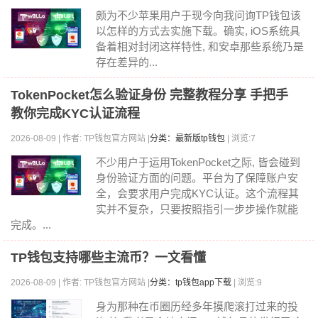
颇为不少苹果用户于现今向我问询TP钱包该
以怎样的方式去实施下载。确实, iOS系统具
备着相对封闭这样特性, 和安卓那些系统乃是
存在差异的...
TokenPocket怎么验证身份 完整教程分享 手把手
教你完成KYC认证流程
2026-08-09 | 作者: TP钱包官方网站 |
分类：最新版tp钱包
| 浏览:7
不少用户于运用TokenPocket之际, 皆会碰到
身份验证方面的问题。平台为了保障账户安
全，会要求用户完成KYC认证。这个流程其
实并不复杂，只要按照指引一步步操作就能
完成。...
TP钱包支持哪些主流币？一文看懂
2026-08-09 | 作者: TP钱包官方网站 |
分类：tp钱包app下载
| 浏览:9
身为那种在币圈历经多年摸爬滚打过来的投