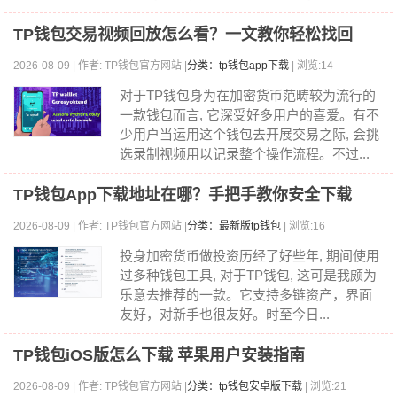
TP钱包交易视频回放怎么看？一文教你轻松找回
2026-08-09 | 作者: TP钱包官方网站 |
分类：tp钱包app下载
| 浏览:14
对于TP钱包身为在加密货币范畴较为流行的
一款钱包而言, 它深受好多用户的喜爱。有不
少用户当运用这个钱包去开展交易之际, 会挑
选录制视频用以记录整个操作流程。不过...
TP钱包App下载地址在哪？手把手教你安全下载
2026-08-09 | 作者: TP钱包官方网站 |
分类：最新版tp钱包
| 浏览:16
投身加密货币做投资历经了好些年, 期间使用
过多种钱包工具, 对于TP钱包, 这可是我颇为
乐意去推荐的一款。它支持多链资产，界面
友好，对新手也很友好。时至今日...
TP钱包iOS版怎么下载 苹果用户安装指南
2026-08-09 | 作者: TP钱包官方网站 |
分类：tp钱包安卓版下载
| 浏览:21