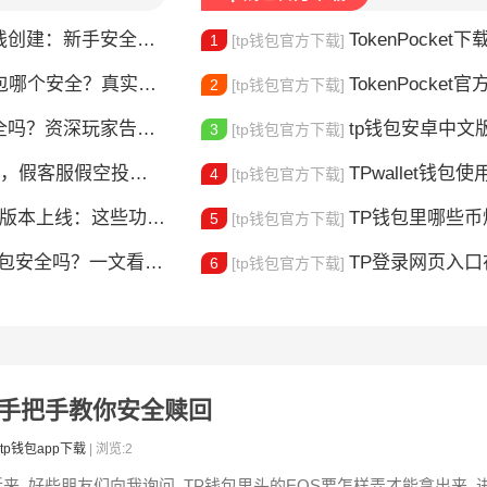
建：新手安全上链指南
TokenPocket下载图
1
[tp钱包官方下载]
包哪个安全？真实对比告诉你
TokenPocket官方认证
2
[tp钱包官方下载]
？资深玩家告诉你真相
tp钱包安卓中文版怎
3
[tp钱包官方下载]
，假客服假空投全曝光
TPwallet钱包使用全攻
4
[tp钱包官方下载]
本上线：这些功能升级值得体验
TP钱包里哪些
5
[tp钱包官方下载]
钱包安全吗？一文看懂真实风险
TP登录网页入口在哪 
6
[tp钱包官方下载]
？手把手教你安全赎回
tp钱包app下载
| 浏览:2
近来, 好些朋友们向我询问, TP钱包里头的EOS要怎样弄才能拿出来, 