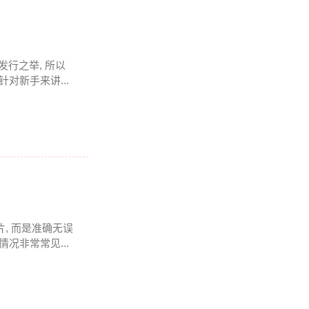
发行之举, 所以
对新手来讲...
片, 而是准确无误
况非常常见...