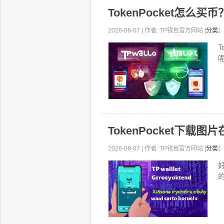
TokenPocket怎么
2026-08-07 | 作者: TP钱包官方网站 |
分类：
TokenPocket下载
2026-08-07 | 作者: TP钱包官方网站 |
分类：