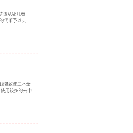
清楚该从哪儿着
万的代币予以支
错钱包致使血本全
用户使用较多的去中