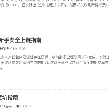
者变成USDT。但实际上, 这个进程并非繁杂, 然而却关联到跨链以及Gas
：新手安全上链指南
最新版tp钱包
| 浏览:8
很多人对钱包创建流程存在误解，以为必须全程联网才能完成。实际上,
持离线环境之时密钥生成的能力, 这对于那些追求资产安全的朋友而
。...
避坑指南
tp钱包app下载
| 浏览:12