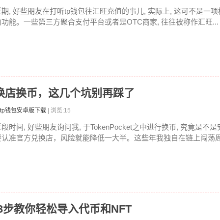
近期, 好些朋友在打听tp钱包往汇旺充值的事儿, 实际上, 这可不是一
的功能。一些第三方聚合支付平台或者是OTC商家, 往往被称作汇旺...
官方兑换店换币，这几个坑别再踩了
tp钱包安卓版下载
| 浏览:15
段时间, 好些朋友询问我, 于TokenPocket之中进行换币, 究竟是
要认准官方兑换店，风险就能降低一大半。这些年我独自在链上闯荡周旋
3步教你轻松导入代币和NFT