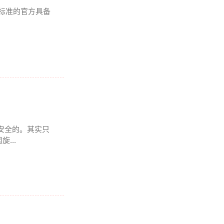
项标准的官方具备
不是安全的。其实只
...