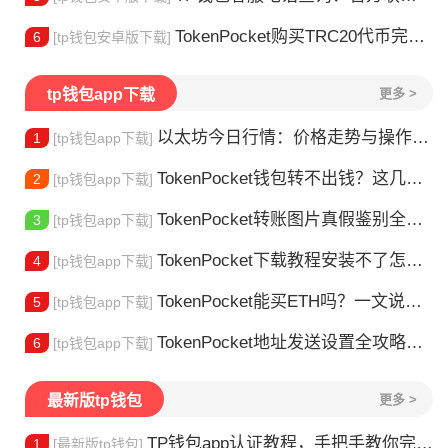
TokenPocket购买TRC20代币完整教程
6
[tp钱包安卓版下载]
tp钱包app下载
更多 >
以太坊今日行情：价格走势与操作建议
1
[tp钱包app下载]
TokenPocket钱包转不出钱？这几种情况你可能遇到过
2
[tp钱包app下载]
TokenPocket转账图片真假鉴别全攻略
3
[tp钱包app下载]
TokenPocket下载教程安装不了怎么办？手把手教你解决
4
[tp钱包app下载]
TokenPocket能买ETH吗？一文说清购买方式
5
[tp钱包app下载]
TokenPocket地址发送设置全攻略：快速添加常用联系人并安全转账
6
[tp钱包app下载]
最新版tp钱包
更多 >
TP钱包app认证教程，手把手教你完成身份验证
1
[最新版tp钱包]