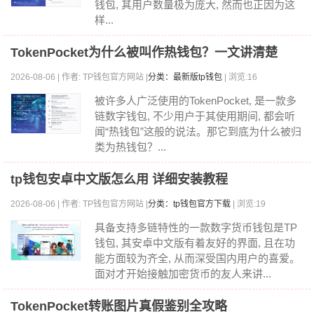
钱包, 其用户数量极为庞大, 然而也正因为这
样...
TokenPocket为什么被叫作热钱包？一文讲清楚
2026-08-06 | 作者: TP钱包官方网站 |
分类：最新版tp钱包
| 浏览:16
被许多人广泛使用的TokenPocket, 是一款多
链数字钱包, 不少用户于其使用期间, 都会听
闻“热钱包”这般的说法。那它到底为什么被归
类为热钱包？...
tp钱包安卓中文版怎么用 详细安装教程
2026-08-06 | 作者: TP钱包官方网站 |
分类：tp钱包官方下载
| 浏览:19
具备支持多链特性的一款数字货币钱包是TP
钱包, 其安卓中文版有着友好的界面, 且在功
能方面较为齐全, 从而深受国内用户的喜爱。
面对才开始接触加密货币的友人来讲...
TokenPocket转账图片真假鉴别全攻略