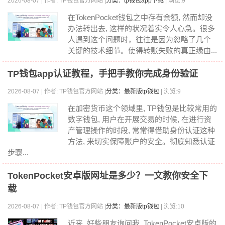
2026-08-07 | 作者: TP钱包官方网站 |
分类：tp钱包app下载
| 浏览:9
在TokenPocket钱包之中存有余额, 然而却没
办法转出去, 这样的状况着实令人心急。很多
人遇到这个问题时，往往是因为忽略了几个
关键的技术细节。使得转账失败的真正缘由...
TP钱包app认证教程，手把手教你完成身份验证
2026-08-07 | 作者: TP钱包官方网站 |
分类：最新版tp钱包
| 浏览:9
在加密货币这个领域里, TP钱包是比较常用的
数字钱包, 用户在开展交易的时候, 在进行资
产管理操作的时段, 常常得借助身份认证这种
方法, 来切实保障账户的安全。彻底知悉认证
步骤...
TokenPocket安卓版网址是多少？一文教你安全下
载
2026-08-07 | 作者: TP钱包官方网站 |
分类：最新版tp钱包
| 浏览:10
近来, 好些朋友询问我, TokenPocket安卓版的