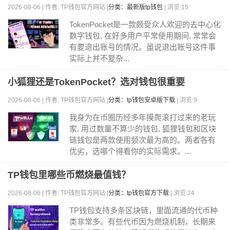
2026-08-06 | 作者: TP钱包官方网站 |
分类：最新版tp钱包
| 浏览:15
TokenPocket是一款颇受众人欢迎的去中心化
数字钱包, 在好多用户平常使用期间, 常常会
有要退出账号的情况。虽说退出账号这件事
实际上并不复杂...
小狐狸还是TokenPocket？选对钱包很重要
2026-08-06 | 作者: TP钱包官方网站 |
分类：tp钱包安卓版下载
| 浏览:9
我身为在币圈历经多年摸爬滚打过来的老玩
家, 用过数量不算少的钱包, 狐狸钱包和区块
链钱包是两款使用频次最为高的。两者各有
优劣，选哪个得看你的实际需求。...
TP钱包里哪些币燃烧最值钱？
2026-08-06 | 作者: TP钱包官方网站 |
分类：tp钱包官方下载
| 浏览:24
TP钱包支持多条区块链，里面流通的代币种
类非常多。有些代币因为燃烧机制，长期来