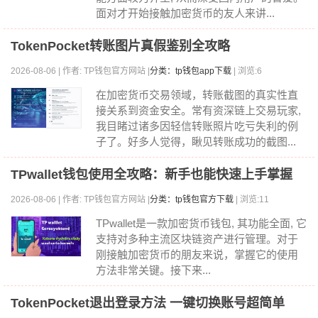
面对才开始接触加密货币的友人来讲...
TokenPocket转账图片真假鉴别全攻略
2026-08-06 | 作者: TP钱包官方网站 |
分类：tp钱包app下载
| 浏览:6
在加密货币交易领域，转账截图的真实性直
接关系到资金安全。常有资深链上交易玩家,
我目睹过诸多因轻信转账照片吃亏失利的例
子了。好多人觉得，瞅见转账成功的截图...
TPwallet钱包使用全攻略：新手也能快速上手掌握
2026-08-06 | 作者: TP钱包官方网站 |
分类：tp钱包官方下载
| 浏览:11
TPwallet是一款加密货币钱包, 其功能全面, 它
支持对多种主流区块链资产进行管理。对于
刚接触加密货币的朋友来说，掌握它的使用
方法非常关键。接下来...
TokenPocket退出登录方法 一键切换账号超简单