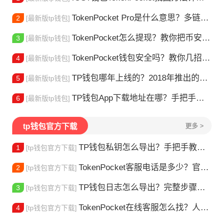
TokenPocket Pro是什么意思？多链钱包新手指南
2
[最新版tp钱包]
TokenPocket怎么提现？教你把币安全换成现金
3
[最新版tp钱包]
TokenPocket钱包安全吗？教你几招自查
4
[最新版tp钱包]
TP钱包哪年上线的？2018年推出的多链钱包全解析
5
[最新版tp钱包]
TP钱包App下载地址在哪？手把手教你安全下载
6
[最新版tp钱包]
tp钱包官方下载
更多 >
TP钱包私钥怎么导出？手把手教你安全备份助记词
1
[tp钱包官方下载]
TokenPocket客服电话是多少？官方热线查询
2
[tp钱包官方下载]
TP钱包日志怎么导出？完整步骤教你轻松获取
3
[tp钱包官方下载]
TokenPocket在线客服怎么找？人工客服快速接入攻略
4
[tp钱包官方下载]