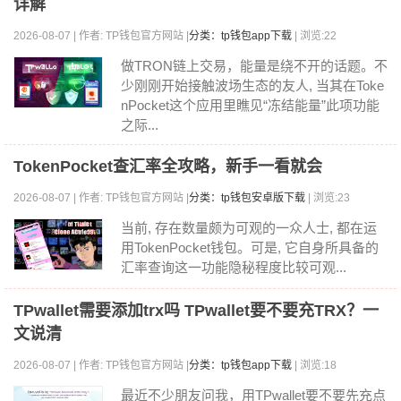
详解
2026-08-07 | 作者: TP钱包官方网站 |
分类：tp钱包app下载
| 浏览:22
做TRON链上交易，能量是绕不开的话题。不
少刚刚开始接触波场生态的友人, 当其在Toke
nPocket这个应用里瞧见“冻结能量”此项功能
之际...
TokenPocket查汇率全攻略，新手一看就会
2026-08-07 | 作者: TP钱包官方网站 |
分类：tp钱包安卓版下载
| 浏览:23
当前, 存在数量颇为可观的一众人士, 都在运
用TokenPocket钱包。可是, 它自身所具备的
汇率查询这一功能隐秘程度比较可观...
TPwallet需要添加trx吗 TPwallet要不要充TRX？一
文说清
2026-08-07 | 作者: TP钱包官方网站 |
分类：tp钱包app下载
| 浏览:18
最近不少朋友问我，用TPwallet要不要先充点