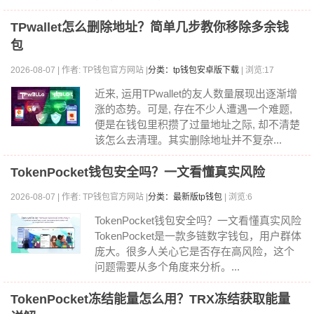
TPwallet怎么删除地址？简单几步教你移除多余钱
包
2026-08-07 | 作者: TP钱包官方网站 |
分类：tp钱包安卓版下载
| 浏览:17
近来, 运用TPwallet的友人数量展现出逐渐增
涨的态势。可是, 存在不少人遭遇一个难题,
便是在钱包里积攒了过量地址之际, 却不清楚
该怎么去清理。其实删除地址并不复杂...
TokenPocket钱包安全吗？一文看懂真实风险
2026-08-07 | 作者: TP钱包官方网站 |
分类：最新版tp钱包
| 浏览:6
TokenPocket钱包安全吗？一文看懂真实风险
TokenPocket是一款多链数字钱包，用户群体
庞大。很多人关心它是否存在高风险，这个
问题需要从多个角度来分析。...
TokenPocket冻结能量怎么用？TRX冻结获取能量