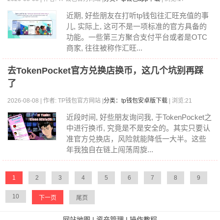
近期, 好些朋友在打听tp钱包往汇旺充值的事
儿, 实际上, 这可不是一项标准的官方具备的
功能。一些第三方聚合支付平台或者是OTC
商家, 往往被称作汇旺...
去TokenPocket官方兑换店换币，这几个坑别再踩
了
2026-08-08 | 作者: TP钱包官方网站 |
分类：tp钱包安卓版下载
| 浏览:21
近段时间, 好些朋友询问我, 于TokenPocket之
中进行换币, 究竟是不是安全的。其实只要认
准官方兑换店，风险就能降低一大半。这些
年我独自在链上闯荡周旋...
1
2
3
4
5
6
7
8
9
10
下一页
尾页
网站地图
|
资产管理
|
操作教程