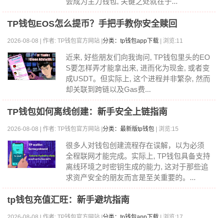
会成为主力钱包, 关键之处就在于...
TP钱包EOS怎么提币？手把手教你安全赎回
2026-08-08 | 作者: TP钱包官方网站 |
分类：tp钱包app下载
| 浏览:11
近来, 好些朋友们向我询问, TP钱包里头的EO
S要怎样弄才能拿出来, 进而化为现金, 或者变
成USDT。但实际上, 这个进程并非繁杂, 然而
却关联到跨链以及Gas费...
TP钱包如何离线创建：新手安全上链指南
2026-08-08 | 作者: TP钱包官方网站 |
分类：最新版tp钱包
| 浏览:15
很多人对钱包创建流程存在误解，以为必须
全程联网才能完成。实际上, TP钱包具备支持
离线环境之时密钥生成的能力, 这对于那些追
求资产安全的朋友而言是至关重要的。...
tp钱包充值汇旺：新手避坑指南
2026-08-08 | 作者: TP钱包官方网站 |
分类：tp钱包app下载
| 浏览:17