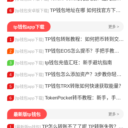
TP钱包地址在哪 如何找官方下载入口
6
[tp钱包安卓版下载]
tp钱包app下载
更多 >
TP钱包转账教程：如何把币转到交易所或地址
1
[tp钱包app下载]
TP钱包EOS怎么提币？手把手教你安全赎回
2
[tp钱包app下载]
tp钱包充值汇旺：新手避坑指南
3
[tp钱包app下载]
TP钱包怎么添加资产？3步教你轻松导入代币和NFT
4
[tp钱包app下载]
TP钱包TRX转账如何快速获取能量？
5
[tp钱包app下载]
TokenPocket转币教程：新手，手续费全解析
6
[tp钱包app下载]
最新版tp钱包
更多 >
TP怎么转账不了了呢 TP转账失败？这5个原因最常见，一文解决你的转账焦虑
1
[最新版tp钱包]