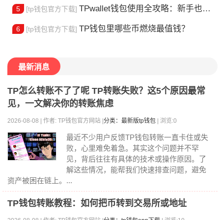
TPwallet钱包使用全攻略：新手也能快速上手掌握
5
[tp钱包官方下载]
TP钱包里哪些币燃烧最值钱？
6
[tp钱包官方下载]
最新消息
TP怎么转账不了了呢 TP转账失败？这5个原因最常
见，一文解决你的转账焦虑
2026-08-08 | 作者: TP钱包官方网站 |
分类：最新版tp钱包
| 浏览:0
最近不少用户反馈TP钱包转账一直卡住或失
败，心里难免着急。其实这个问题并不罕
见，背后往往有具体的技术或操作原因。了
解这些情况，能帮我们快速排查问题，避免
资产被困在链上。...
TP钱包转账教程：如何把币转到交易所或地址