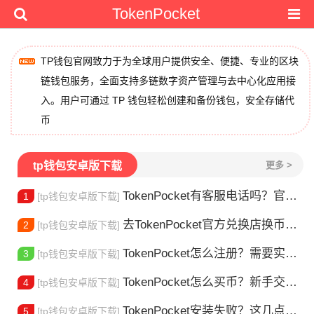
TokenPocket
TP钱包官网致力于为全球用户提供安全、便捷、专业的区块
链钱包服务，全面支持多链数字资产管理与去中心化应用接
入。用户可通过 TP 钱包轻松创建和备份钱包，安全存储代
币
tp钱包安卓版下载
更多 >
TokenPocket有客服电话吗？官方联系方式详解
1
[tp钱包安卓版下载]
去TokenPocket官方兑换店换币，这几个坑别再踩了
2
[tp钱包安卓版下载]
TokenPocket怎么注册？需要实名认证吗？
3
[tp钱包安卓版下载]
TokenPocket怎么买币？新手交易全流程详解
4
[tp钱包安卓版下载]
TokenPocket安装失败？这几点最常见
5
[tp钱包安卓版下载]