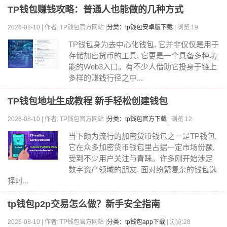
TP钱包赚钱攻略：普通人也能做的几种方式
2026-08-10 | 作者: TP钱包官方网站 |
分类：tp钱包安卓版下载
| 浏览:19
TP钱包身为去中心化钱包, 它并非仅仅是用于
存储加密货币的工具, 它更是一个具备多种功
能的Web3入口。有不少人借助它投身于链上
多样的赚钱行径之中...
TP钱包地址生成教程 新手轻松创建钱包
2026-08-10 | 作者: TP钱包官方网站 |
分类：tp钱包官方下载
| 浏览:12
当下颇为流行的加密货币钱包之一是TP钱包,
它在众多加密货币钱包里占据一定市场份额,
受到不少用户关注与青睐。许多刚开始涉足
数字资产领域的朋友, 面对纷繁复杂的钱包选
择时...
tp钱包p2p交易怎么做？新手安全指南
2026-08-10 | 作者: TP钱包官方网站 |
分类：tp钱包app下载
| 浏览:28