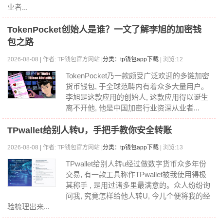
业者...
TokenPocket创始人是谁？一文了解李旭的加密钱
包之路
2026-08-08 | 作者: TP钱包官方网站 |
分类：tp钱包app下载
| 浏览:12
TokenPocket乃一款颇受广泛欢迎的多链加密
货币钱包, 于全球范畴内有着众多大量用户。
李旭是这款应用的创始人, 这款应用得以诞生
离不开他, 他是中国加密行业资深从业者...
TPwallet给别人转U，手把手教你安全转账
2026-08-08 | 作者: TP钱包官方网站 |
分类：tp钱包app下载
| 浏览:13
TPwallet给别人转u经过做数字货币众多年份
交易, 有一款工具称作TPwallet被我使用得极
其称手 , 是用过诸多里最满意的。众人纷纷询
问我, 究竟怎样给他人转U, 今儿个便将我的经
验梳理出来...