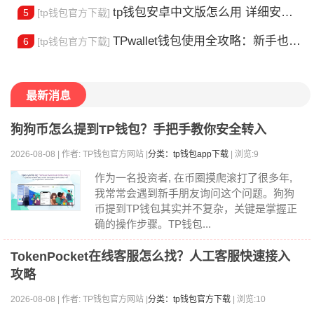
tp钱包安卓中文版怎么用 详细安装教程
5
[tp钱包官方下载]
TPwallet钱包使用全攻略：新手也能快速上手掌握
6
[tp钱包官方下载]
最新消息
狗狗币怎么提到TP钱包？手把手教你安全转入
2026-08-08 | 作者: TP钱包官方网站 |
分类：tp钱包app下载
| 浏览:9
作为一名投资者, 在币圈摸爬滚打了很多年,
我常常会遇到新手朋友询问这个问题。狗狗
币提到TP钱包其实并不复杂，关键是掌握正
确的操作步骤。TP钱包...
TokenPocket在线客服怎么找？人工客服快速接入
攻略
2026-08-08 | 作者: TP钱包官方网站 |
分类：tp钱包官方下载
| 浏览:10