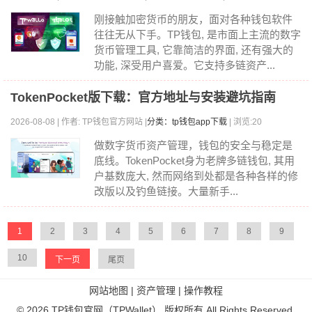
刚接触加密货币的朋友，面对各种钱包软件
往往无从下手。TP钱包, 是市面上主流的数字
货币管理工具, 它靠简洁的界面, 还有强大的
功能, 深受用户喜爱。它支持多链资产...
TokenPocket版下载：官方地址与安装避坑指南
2026-08-08 | 作者: TP钱包官方网站 |
分类：tp钱包app下载
| 浏览:20
做数字货币资产管理，钱包的安全与稳定是
底线。TokenPocket身为老牌多链钱包, 其用
户基数庞大, 然而网络到处都是各种各样的修
改版以及钓鱼链接。大量新手...
1
2
3
4
5
6
7
8
9
10
下一页
尾页
网站地图
|
资产管理
|
操作教程
© 2026 TP钱包官网（TPWallet） 版权所有 All Rights Reserved.