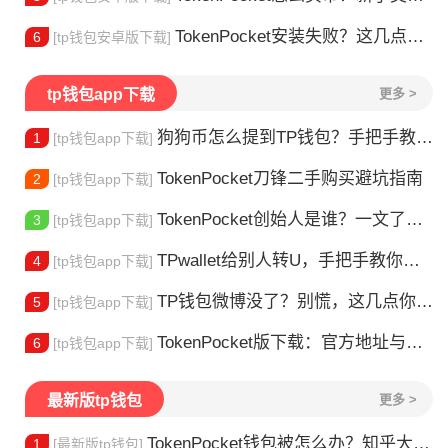
TokenPocket安装失败？这几点最常见
6
[tp钱包安卓版下载]
tp钱包app下载
更多 >
狗狗币怎么提到TP钱包？手把手教你安全转入
1
[tp钱包app下载]
TokenPocket刀锋二手购买避坑指南
2
[tp钱包app下载]
TokenPocket创始人是谁？一文了解李旭的加密钱包之路
3
[tp钱包app下载]
TPwallet给别人转U，手把手教你安全转账
4
[tp钱包app下载]
TP钱包微博没了？别慌，这几点你得清楚
5
[tp钱包app下载]
TokenPocket版下载：官方地址与安装避坑指南
6
[tp钱包app下载]
最新版tp钱包
更多 >
TokenPocket钱包被怎么办？知乎大神防攻略
1
[最新版tp钱包]