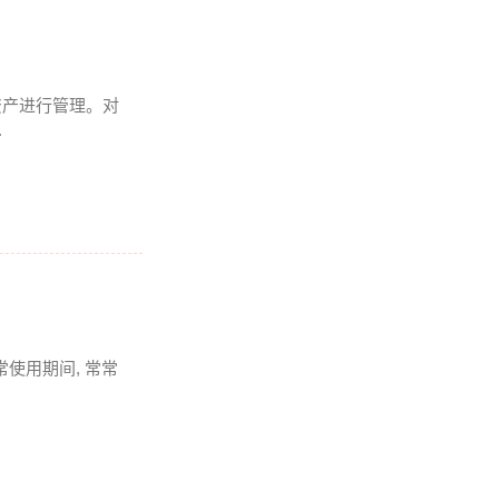
链资产进行管理。对
.
常使用期间, 常常