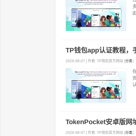
由
TP钱包app认证教程
2026-08-07 | 作者: TP钱包官方网站 |
分类：
认
TokenPocket安
2026-08-07 | 作者: TP钱包官方网站 |
分类：