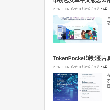
tp钱包安卓中文版怎么
2026-08-06 | 作者: TP钱包官方网站 |
分类：
TokenPocket转账
2026-08-06 | 作者: TP钱包官方网站 |
分类：
图