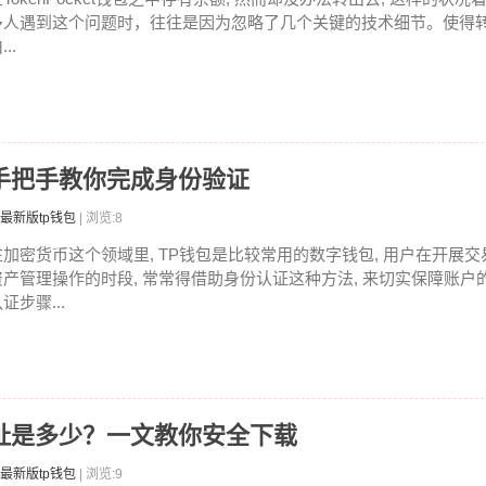
多人遇到这个问题时，往往是因为忽略了几个关键的技术细节。使得
...
，手把手教你完成身份验证
最新版tp钱包
| 浏览:8
在加密货币这个领域里, TP钱包是比较常用的数字钱包, 用户在开展交
资产管理操作的时段, 常常得借助身份认证这种方法, 来切实保障账户
证步骤...
卓版网址是多少？一文教你安全下载
最新版tp钱包
| 浏览:9