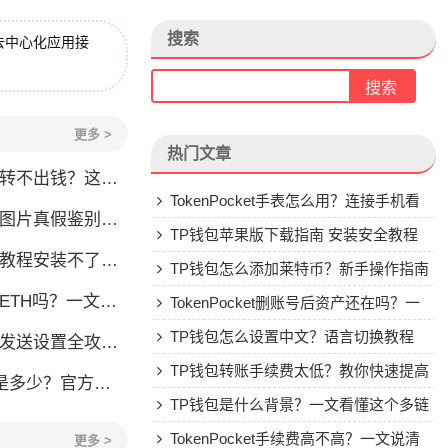
搜索
去中心化应用接
更多 >
热门文章
钱？这几种情况你可能遇到过
TokenPocket手表怎么用？连接手机看
账图片真假鉴别全攻略
行情教程
TP钱包苹果版下载指南 安装安全教程
装不了怎么办？手把手教你解决
TP钱包怎么添加莱特币？新手操作指南
TH吗？一文说清购买方式
TokenPocket删账号后资产还在吗？一
文讲清楚
TP钱包怎么设置中文？语言切换教程
略：快速添加常用联系人并安全转账
TP钱包转账手续费太低？教你快速提高
官方联系方式全解析
Gas费
TP钱包是什么背景？一文看懂这个多链
钱包的来头
TokenPocket手续费高不高？一文说清
更多 >