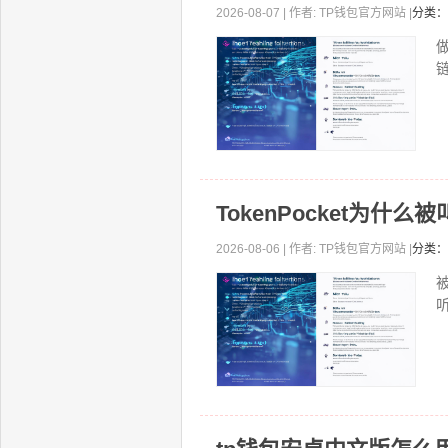
2026-08-07 | 作者: TP钱包官方网站 |
分类：
TokenPocket为什
2026-08-06 | 作者: TP钱包官方网站 |
分类：
被