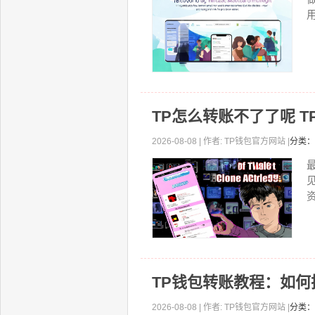
TP怎么转账不了了呢 
2026-08-08 | 作者: TP钱包官方网站 |
分类：
资
TP钱包转账教程：如
2026-08-08 | 作者: TP钱包官方网站 |
分类：