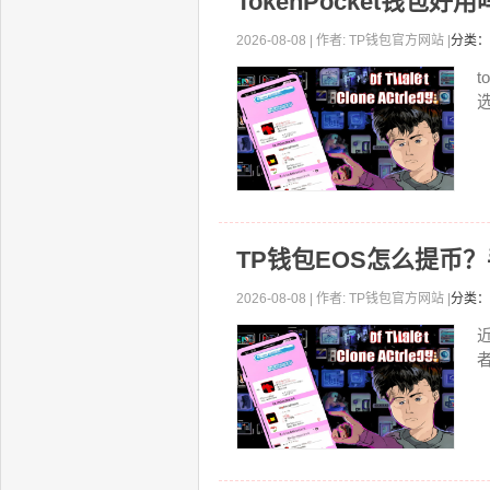
TokenPocket钱
2026-08-08 | 作者: TP钱包官方网站 |
分类：
选
TP钱包EOS怎么提币
2026-08-08 | 作者: TP钱包官方网站 |
分类：