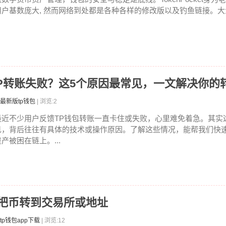
用户基数庞大, 然而网络到处都是各种各样的修改版以及钓鱼链接。大量
TP转账失败？这5个原因最常见，一文解决你的
最新版tp钱包
| 浏览:2
最近不少用户反馈TP钱包转账一直卡住或失败，心里难免着急。其实
见，背后往往有具体的技术或操作原因。了解这些情况，能帮我们快
产被困在链上。...
何把币转到交易所或地址
tp钱包app下载
| 浏览:12