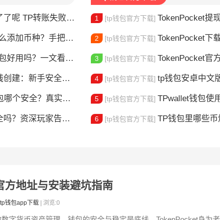
？这5个原因最常见，一文解决你的转账焦虑
TokenPocket提现到账要多久
1
[tp钱包官方下载]
添加币种？手把手教你自定义代币
TokenPocket下载图
2
[tp钱包官方下载]
包好用吗？一文看懂核心功能特点
TokenPocket官方认证
3
[tp钱包官方下载]
建：新手安全上链指南
tp钱包安卓中文版怎
4
[tp钱包官方下载]
包哪个安全？真实对比告诉你
TPwallet钱包使用全攻
5
[tp钱包官方下载]
？资深玩家告诉你真相
TP钱包里哪些
6
[tp钱包官方下载]
载：官方地址与安装避坑指南
tp钱包app下载
| 浏览:0
做数字货币资产管理，钱包的安全与稳定是底线。TokenPocket身为老