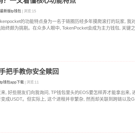
包好用吗？一文看懂核心功能特点
最新版tp钱包
| 浏览:15
tokenpocket的功能特点身为一名于链圈历经多年摸爬滚打的玩家, 
始终颇为挑剔。在众多人眼中, TokenPocket会成为主力钱包, 关键之
？手把手教你安全赎回
tp钱包app下载
| 浏览:11
近来, 好些朋友们向我询问, TP钱包里头的EOS要怎样弄才能拿出来, 
者变成USDT。但实际上, 这个进程并非繁杂, 然而却关联到跨链以及Gas