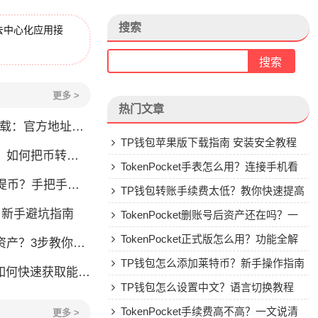
搜索
去中心化应用接
更多 >
热门文章
：官方地址与安装避坑指南
TP钱包苹果版下载指南 安装安全教程
币转到交易所或地址
TokenPocket手表怎么用？连接手机看
手把手教你安全赎回
行情教程
TP钱包转账手续费太低？教你快速提高
：新手避坑指南
Gas费
TokenPocket删账号后资产还在吗？一
文讲清楚
TokenPocket正式版怎么用？功能全解
教你轻松导入代币和NFT
析与安全使用指南
TP钱包怎么添加莱特币？新手操作指南
如何快速获取能量？
TP钱包怎么设置中文？语言切换教程
TokenPocket手续费高不高？一文说清
更多 >