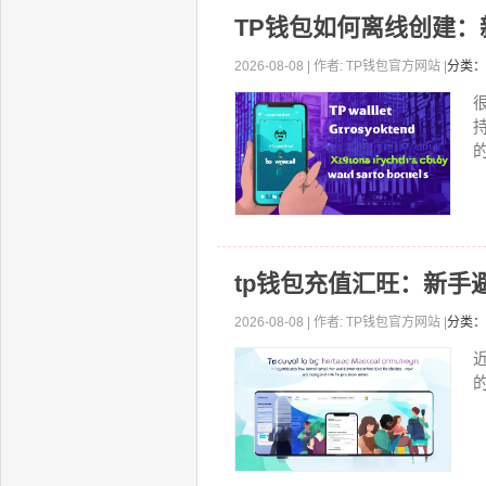
TP钱包如何离线创建
2026-08-08 | 作者: TP钱包官方网站 |
分类：
的
tp钱包充值汇旺：新手
2026-08-08 | 作者: TP钱包官方网站 |
分类：