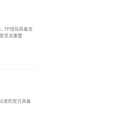
 TP钱包具备支
言是至关重要
项标准的官方具备