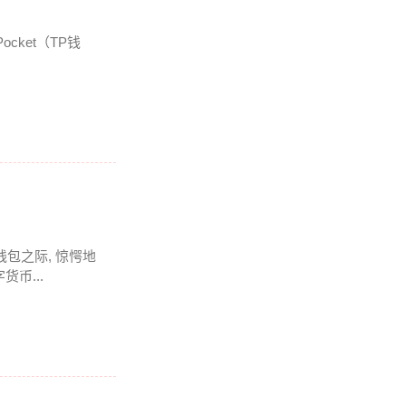
cket（TP钱
钱包之际, 惊愕地
币...