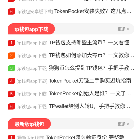
TokenPocket安装失败？这几点最常见
6
[tp钱包安卓版下载]
tp钱包app下载
更多 >
TP钱包支持哪些主流币？一文看懂
1
[tp钱包app下载]
TP钱包如何添加大零币？一文教你轻松操作
2
[tp钱包app下载]
狗狗币怎么提到TP钱包？手把手教你安全转入
3
[tp钱包app下载]
TokenPocket刀锋二手购买避坑指南
4
[tp钱包app下载]
TokenPocket创始人是谁？一文了解李旭的加密钱包之路
5
[tp钱包app下载]
TPwallet给别人转U，手把手教你安全转账
6
[tp钱包app下载]
最新版tp钱包
更多 >
TokenPocket怎么验证身份 完整教程分享 手把手教你完成KYC认证流程
1
[最新版tp钱包]