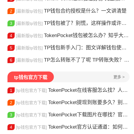
TP钱包合约授权是什么？一文讲清楚
2
[最新版tp钱包]
TP钱包被了？别慌，这样操作或许能找回
3
[最新版tp钱包]
TokenPocket钱包被怎么办？知乎大神防攻略
4
[最新版tp钱包]
TP钱包新手入门：图文详解钱包使用方法
5
[最新版tp钱包]
TP怎么转账不了了呢 TP转账失败？这5个原因最常见，一文解决你的转账焦虑
6
[最新版tp钱包]
tp钱包官方下载
更多 >
TokenPocket在线客服怎么找？人工客服快速接入攻略
1
[tp钱包官方下载]
TokenPocket提现到账要多久？别把钱包当银行，看完这篇就懂了
2
[tp钱包官方下载]
TokenPocket下载图片在哪找？官方渠道最靠谱
3
[tp钱包官方下载]
TokenPocket官方认证通道：如何找到真正的官方渠道
4
[tp钱包官方下载]