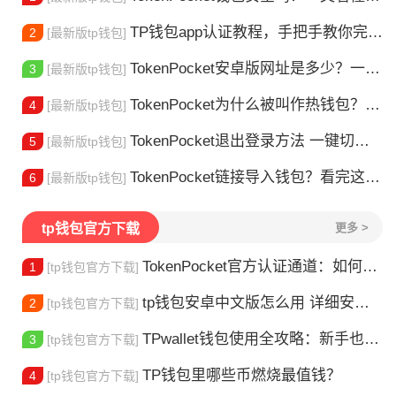
TP钱包app认证教程，手把手教你完成身份验证
2
[最新版tp钱包]
TokenPocket安卓版网址是多少？一文教你安全下载
3
[最新版tp钱包]
TokenPocket为什么被叫作热钱包？一文讲清楚
4
[最新版tp钱包]
TokenPocket退出登录方法 一键切换账号超简单
5
[最新版tp钱包]
TokenPocket链接导入钱包？看完这篇就懂了
6
[最新版tp钱包]
tp钱包官方下载
更多 >
TokenPocket官方认证通道：如何找到真正的官方渠道
1
[tp钱包官方下载]
tp钱包安卓中文版怎么用 详细安装教程
2
[tp钱包官方下载]
TPwallet钱包使用全攻略：新手也能快速上手掌握
3
[tp钱包官方下载]
TP钱包里哪些币燃烧最值钱？
4
[tp钱包官方下载]