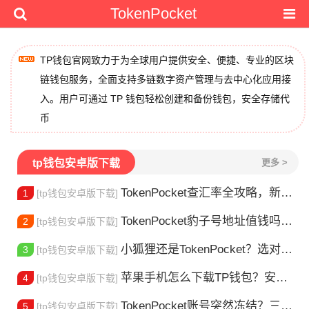
TokenPocket
TP钱包官网致力于为全球用户提供安全、便捷、专业的区块
链钱包服务，全面支持多链数字资产管理与去中心化应用接
入。用户可通过 TP 钱包轻松创建和备份钱包，安全存储代
币
tp钱包安卓版下载
更多 >
TokenPocket查汇率全攻略，新手一看就会
1
[tp钱包安卓版下载]
TokenPocket豹子号地址值钱吗？新手看完这篇就懂了
2
[tp钱包安卓版下载]
小狐狸还是TokenPocket？选对钱包很重要
3
[tp钱包安卓版下载]
苹果手机怎么下载TP钱包？安装教程来了
4
[tp钱包安卓版下载]
TokenPocket账号突然冻结？三步教你快速解冻
5
[tp钱包安卓版下载]