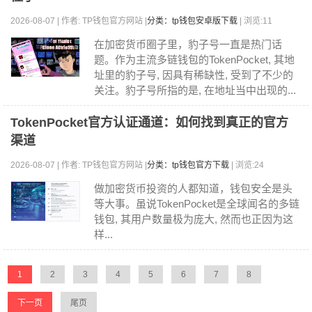
2026-08-07 | 作者: TP钱包官方网站 |
分类：tp钱包安卓版下载
| 浏览:11
在加密货币圈子里，豹子号一直是热门话
题。作为主流多链钱包的TokenPocket, 其地
址里的豹子号, 因具有稀缺性, 受到了不少的
关注。豹子号所指的是, 在地址当中出现的...
TokenPocket官方认证通道：如何找到真正的官方
渠道
2026-08-07 | 作者: TP钱包官方网站 |
分类：tp钱包官方下载
| 浏览:24
做加密货币投资的人都知道，钱包安全是头
等大事。虽说TokenPocket是全球闻名的多链
钱包, 其用户数量极为庞大, 然而也正因为这
样...
1
2
3
4
5
6
7
8
下一页
尾页