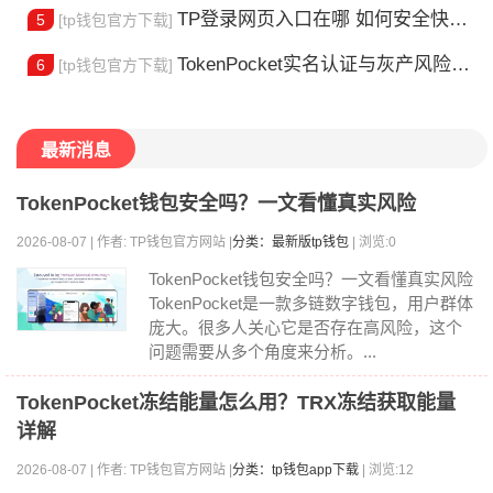
TP登录网页入口在哪 如何安全快速登陆平台
5
[tp钱包官方下载]
TokenPocket实名认证与灰产风险全解析
6
[tp钱包官方下载]
最新消息
TokenPocket钱包安全吗？一文看懂真实风险
2026-08-07 | 作者: TP钱包官方网站 |
分类：最新版tp钱包
| 浏览:0
TokenPocket钱包安全吗？一文看懂真实风险
TokenPocket是一款多链数字钱包，用户群体
庞大。很多人关心它是否存在高风险，这个
问题需要从多个角度来分析。...
TokenPocket冻结能量怎么用？TRX冻结获取能量
详解
2026-08-07 | 作者: TP钱包官方网站 |
分类：tp钱包app下载
| 浏览:12