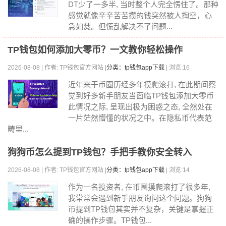
DT少了一多半, 当时整个人完全愣住了。那种
感觉就像辛辛苦苦攒的钱突然被人掏空，心
急如焚。但慌乱解决不了问题...
TP钱包如何添加大零币？一文教你轻松操作
2026-08-08 | 作者: TP钱包官方网站 |
分类：tp钱包app下载
| 浏览:16
近年来于币圈历经多年摸爬滚打, 在此期间察
觉到好多新手朋友当面临TP钱包添加大零币
此情况之际, 呈现出极为困惑之态, 全然处在
一片茫然懵懂的状况之中。在隐私币代表范
畴里...
狗狗币怎么提到TP钱包？手把手教你安全转入
2026-08-08 | 作者: TP钱包官方网站 |
分类：tp钱包app下载
| 浏览:14
作为一名投资者, 在币圈摸爬滚打了很多年,
我常常会遇到新手朋友询问这个问题。狗狗
币提到TP钱包其实并不复杂，关键是掌握正
确的操作步骤。TP钱包...