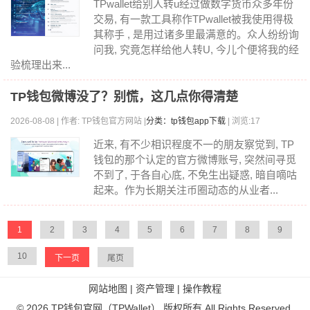
TPwallet给别人转u经过做数字货币众多年份
交易, 有一款工具称作TPwallet被我使用得极
其称手 , 是用过诸多里最满意的。众人纷纷询
问我, 究竟怎样给他人转U, 今儿个便将我的经
验梳理出来...
TP钱包微博没了？别慌，这几点你得清楚
2026-08-08 | 作者: TP钱包官方网站 |
分类：tp钱包app下载
| 浏览:17
近来, 有不少相识程度不一的朋友察觉到, TP
钱包的那个认定的官方微博账号, 突然间寻觅
不到了, 于各自心底, 不免生出疑惑, 暗自嘀咕
起来。作为长期关注币圈动态的从业者...
1
2
3
4
5
6
7
8
9
10
下一页
尾页
网站地图
|
资产管理
|
操作教程
© 2026 TP钱包官网（TPWallet） 版权所有 All Rights Reserved.