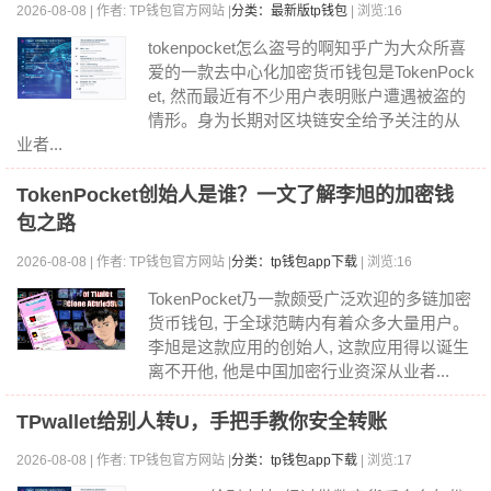
2026-08-08 | 作者: TP钱包官方网站 |
分类：最新版tp钱包
| 浏览:16
tokenpocket怎么盗号的啊知乎广为大众所喜
爱的一款去中心化加密货币钱包是TokenPock
et, 然而最近有不少用户表明账户遭遇被盗的
情形。身为长期对区块链安全给予关注的从
业者...
TokenPocket创始人是谁？一文了解李旭的加密钱
包之路
2026-08-08 | 作者: TP钱包官方网站 |
分类：tp钱包app下载
| 浏览:16
TokenPocket乃一款颇受广泛欢迎的多链加密
货币钱包, 于全球范畴内有着众多大量用户。
李旭是这款应用的创始人, 这款应用得以诞生
离不开他, 他是中国加密行业资深从业者...
TPwallet给别人转U，手把手教你安全转账
2026-08-08 | 作者: TP钱包官方网站 |
分类：tp钱包app下载
| 浏览:17