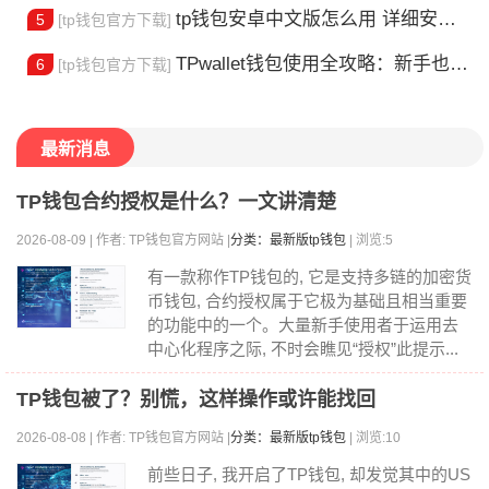
tp钱包安卓中文版怎么用 详细安装教程
5
[tp钱包官方下载]
TPwallet钱包使用全攻略：新手也能快速上手掌握
6
[tp钱包官方下载]
最新消息
TP钱包合约授权是什么？一文讲清楚
2026-08-09 | 作者: TP钱包官方网站 |
分类：最新版tp钱包
| 浏览:5
有一款称作TP钱包的, 它是支持多链的加密货
币钱包, 合约授权属于它极为基础且相当重要
的功能中的一个。大量新手使用者于运用去
中心化程序之际, 不时会瞧见“授权”此提示...
TP钱包被了？别慌，这样操作或许能找回
2026-08-08 | 作者: TP钱包官方网站 |
分类：最新版tp钱包
| 浏览:10
前些日子, 我开启了TP钱包, 却发觉其中的US