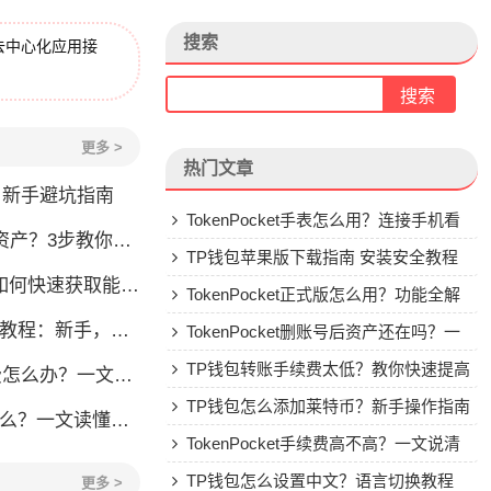
搜索
去中心化应用接
更多 >
热门文章
：新手避坑指南
TokenPocket手表怎么用？连接手机看
教你轻松导入代币和NFT
行情教程
TP钱包苹果版下载指南 安装安全教程
如何快速获取能量？
TokenPocket正式版怎么用？功能全解
程：新手，手续费全解析
析与安全使用指南
TokenPocket删账号后资产还在吗？一
文讲清楚
TP钱包转账手续费太低？教你快速提高
？一文教你解决转账问题
Gas费
TP钱包怎么添加莱特币？新手操作指南
一文读懂这款热门多链钱包
TokenPocket手续费高不高？一文说清
楚
TP钱包怎么设置中文？语言切换教程
更多 >