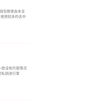
错钱包致使血本全
用户使用较多的去中
包, 一款没有托管情况
对私钥进行掌