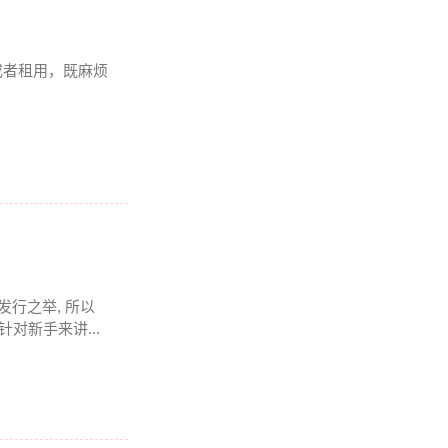
或者租用，既麻烦
发行之举, 所以
对新手来讲...