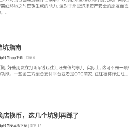
持离线环境之时密钥生成的能力, 这对于那些追求资产安全的朋友而
。...
避坑指南
tp钱包app下载
| 浏览:9
近期, 好些朋友在打听tp钱包往汇旺充值的事儿, 实际上, 这可不是一
的功能。一些第三方聚合支付平台或者是OTC商家, 往往被称作汇旺...
官方兑换店换币，这几个坑别再踩了
tp钱包安卓版下载
| 浏览:12