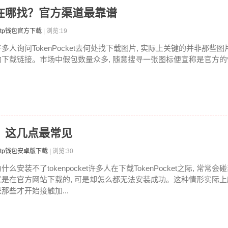
图片在哪找？官方渠道最靠谱
tp钱包官方下载
| 浏览:19
好多人询问TokenPocket去何处找下载图片, 实际上关键的并非那些图
的下载链接。市场中假包数量众多, 随意搜寻一张图标便宣称是官方的情
失败？这几点最常见
tp钱包安卓版下载
| 浏览:30
什么安装不了tokenpocket许多人在下载TokenPocket之际, 常常
就是在官方网站下载的, 可是却怎么都无法安装成功。这种情形实际
是那些才开始接触加...