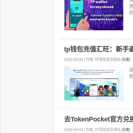
的
tp钱包充值汇旺：新手
2026-08-08 | 作者: TP钱包官方网站 |
分类：
去TokenPocket
2026-08-08 | 作者: TP钱包官方网站 |
分类：