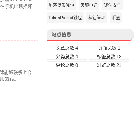
加密货币钱包
客服电话
钱包安全
 在手机出现损坏
TokenPocket钱包
私钥管理
币圈
站点信息
文章总数:4
页面总数:1
分类总数:4
标签总数:18
评论总数:0
浏览总数:21
之际能够联系上官
热线...