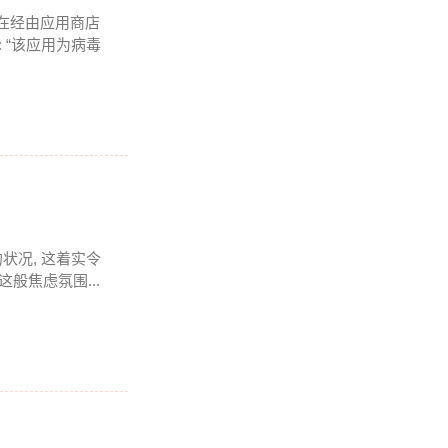
友在经由应用商店
 “该应用为病毒
状况, 这着实令
般焦虑氛围...