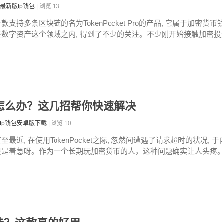
最新版tp钱包
| 浏览:13
款支持多条区块链的名为TokenPocket Pro的产品, 它属于加密货币
在数字资产这个领域之内, 得到了不少的关注。不少刚开始接触加密投资
求超时怎么办？这几招帮你快速解决
tp钱包安卓版下载
| 浏览:10
至最近, 在使用TokenPocket之际, 忽然间遭遇了请求超时的状况, 
很是着急呀。作为一个长期玩加密货币的人，这种问题确实让人头疼。钱