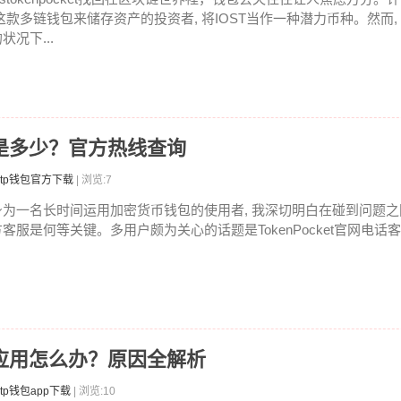
t这款多链钱包来储存资产的投资者, 将IOST当作一种潜力币种。然而,
状况下...
电话是多少？官方热线查询
tp钱包官方下载
| 浏览:7
身为一名长时间运用加密货币钱包的使用者, 我深切明白在碰到问题
方客服是何等关键。多用户颇为关心的话题是TokenPocket官网电话客服
病毒应用怎么办？原因全解析
tp钱包app下载
| 浏览:10