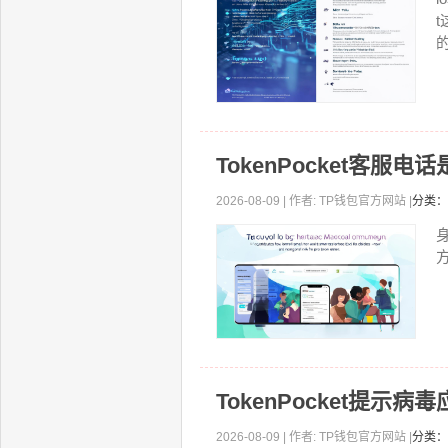
的
TokenPocket客服
2026-08-09 | 作者: TP钱包官方网站 |
分类：
TokenPocket提示
2026-08-09 | 作者: TP钱包官方网站 |
分类：