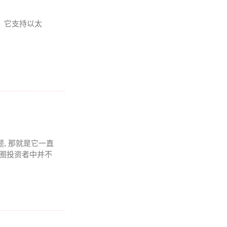
爱。它支持以太
题, 那就是它一直
币圈投资者中并不