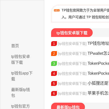
TP钱包官网致力于为全球用户
入。用户可通过 TP 钱包轻松
tp钱包安卓版下载
TP钱包地址在
1
[tp钱包安卓版下载]
首页
TPwallet怎么
2
[tp钱包安卓版下载]
tp钱包安卓
版下载
TokenPock
3
[tp钱包安卓版下载]
tp钱包app下
TokenPocket
4
[tp钱包安卓版下载]
载
小狐狸还是Toke
5
[tp钱包安卓版下载]
最新版tp钱
苹果手机怎么下载
6
[tp钱包安卓版下载]
包
tp钱包官方
最新版tp钱包