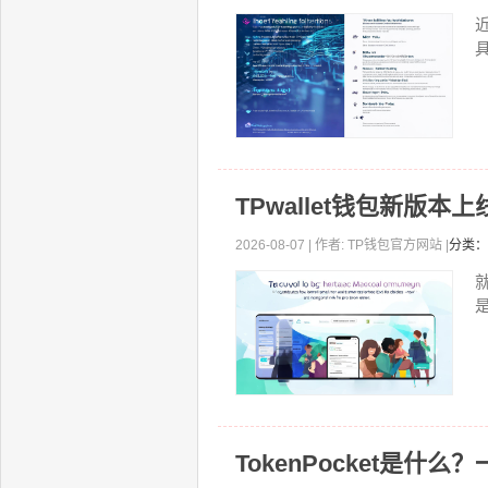
TPwallet钱包新版
2026-08-07 | 作者: TP钱包官方网站 |
分类：
就
TokenPocket是