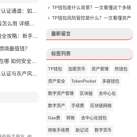
楚
TP钱包是什么背景？一文看懂这个多链
通道：如何找到真正的官方渠道
钱包的来头
TP钱包风险管控是什么？一文看懂资产
么用 详细安装教程
安全核心
最新留言
略：新手也能快速上手掌握
币燃烧最值钱？
标签列表
如何安全快速登陆平台
TP钱包
加密货币
资产管理
热钱包
名认证与灰产风险全解析
资产安全
TokenPocket
多链钱包
数字资产管理
区块链
去中心化
数字资产
手续费
区块链网络
Gas费
转账
去中心化钱包
转账手续费
助记词
数字货币
些新手朋友, 他