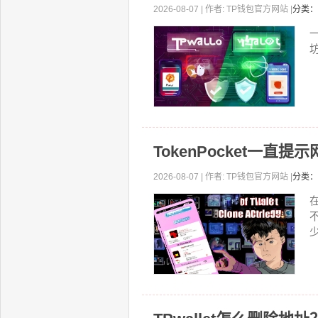
2026-08-07 | 作者: TP钱包官方网站 |
分类：
坊
TokenPocket一
2026-08-07 | 作者: TP钱包官方网站 |
分类：
少