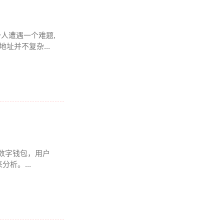
少人遭遇一个难题,
址并不复杂...
多链数字钱包，用户
析。...