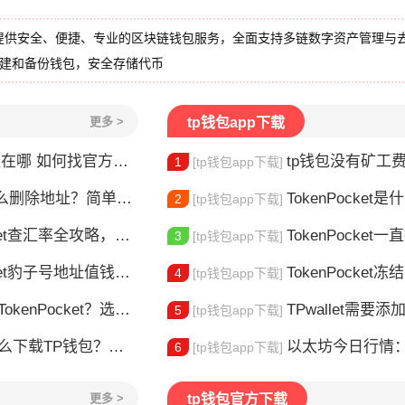
提供安全、便捷、专业的区块链钱包服务，全面支持多链数字资产管理与
创建和备份钱包，安全存储代币
更多 >
tp钱包app下载
哪 如何找官方下载入口
tp钱包没有矿工费怎么办
1
[tp钱包app下载]
删除地址？简单几步教你移除多余钱包
TokenPocket是什么？
2
[tp钱包app下载]
et查汇率全攻略，新手一看就会
TokenPocket一直提示网络错误
3
[tp钱包app下载]
豹子号地址值钱吗？新手看完这篇就懂了
TokenPocket冻结能量怎
4
[tp钱包app下载]
nPocket？选对钱包很重要
TPwallet需要添加trx吗 TPw
5
[tp钱包app下载]
TP钱包？安装教程来了
以太坊今日行情：价
6
[tp钱包app下载]
更多 >
tp钱包官方下载