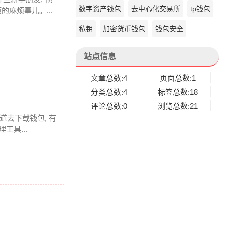
数字资产钱包
去中心化交易所
tp钱包
的麻烦事儿。...
私钥
加密货币钱包
钱包安全
站点信息
文章总数:4
页面总数:1
分类总数:4
标签总数:18
评论总数:0
浏览总数:21
道去下载钱包, 有
工具...