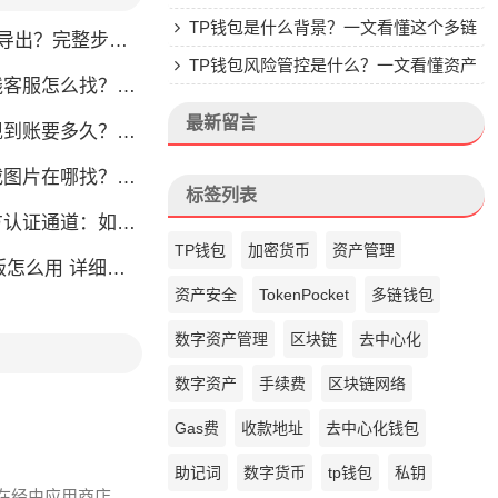
楚
TP钱包是什么背景？一文看懂这个多链
完整步骤教你轻松获取
钱包的来头
TP钱包风险管控是什么？一文看懂资产
怎么找？人工客服快速接入攻略
安全核心
最新留言
？别把钱包当银行，看完这篇就懂了
片在哪找？官方渠道最靠谱
标签列表
通道：如何找到真正的官方渠道
TP钱包
加密货币
资产管理
么用 详细安装教程
资产安全
TokenPocket
多链钱包
数字资产管理
区块链
去中心化
数字资产
手续费
区块链网络
Gas费
收款地址
去中心化钱包
助记词
数字货币
tp钱包
私钥
友在经由应用商店