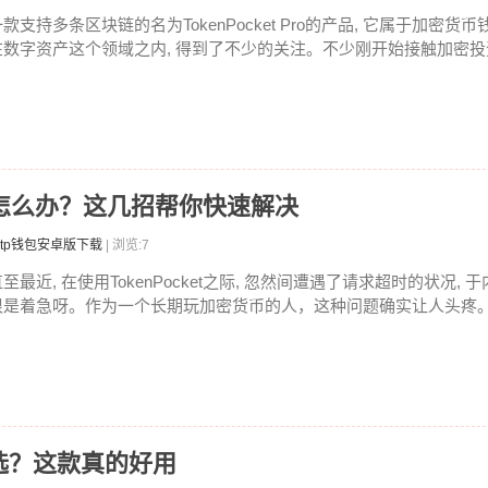
款支持多条区块链的名为TokenPocket Pro的产品, 它属于加密货币
在数字资产这个领域之内, 得到了不少的关注。不少刚开始接触加密投资
求超时怎么办？这几招帮你快速解决
tp钱包安卓版下载
| 浏览:7
至最近, 在使用TokenPocket之际, 忽然间遭遇了请求超时的状况, 
很是着急呀。作为一个长期玩加密货币的人，这种问题确实让人头疼。钱
选？这款真的好用