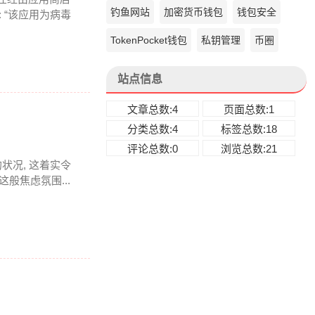
钓鱼网站
加密货币钱包
钱包安全
 “该应用为病毒
TokenPocket钱包
私钥管理
币圈
站点信息
文章总数:4
页面总数:1
分类总数:4
标签总数:18
评论总数:0
浏览总数:21
状况, 这着实令
般焦虑氛围...