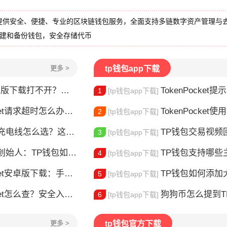
提供安全、便捷、专业的区块链钱包服务，全面支持多链数字资产管理与
创建和备份钱包，安全存储代币
更多 >
tp钱包app下载
载打不开？三步解决下载问题
TokenPocket提示病
1
[tp钱包app下载]
请求超时怎么办？这几招帮你快速解决
TokenPocket使用教
2
[tp钱包app下载]
电线怎么选？这款真的好用
TP钱包交易视频回放怎么
3
[tp钱包app下载]
：TP钱包如何改变数字资产管理
TP钱包支持哪些主
4
[tp钱包app下载]
安卓版下载：手机多链钱包安装使用指南
TP钱包如何添加大零币
5
[tp钱包app下载]
et怎么查？安全入口查询指南
狗狗币怎么提到TP钱包？
6
[tp钱包app下载]
更多 >
tp钱包官方下载