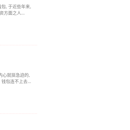
钱包, 于近些年来,
方面之人...
于内心就挺急迫的,
包连不上去...