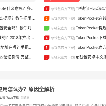
ro是什么意思？多链钱包新手指南
TP钱包日志怎么导出？
1
[tp钱包官方下载]
么提现？教你把币安全换成现金
TokenPocket在线客服
2
[tp钱包官方下载]
t钱包安全吗？教你几招自查
TokenPocket提现到账要多久
3
[tp钱包官方下载]
018年推出的多链钱包全解析
TokenPocket下载图
4
[tp钱包官方下载]
在哪？手把手教你安全下载
TokenPocket官方认证
5
[tp钱包官方下载]
整教程分享 手把手教你完成KYC认证流程
tp钱包安卓中文版怎
6
[tp钱包官方下载]
病毒应用怎么办？原因全解析
tp钱包app下载
| 浏览:5
作为一名有着多年使用TP钱包经历的资深老用户, 我关注到, 众多朋