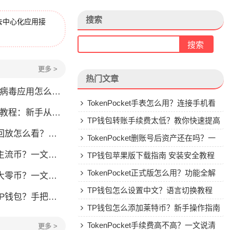
搜索
去中心化应用接
更多 >
热门文章
毒应用怎么办？原因全解析
TokenPocket手表怎么用？连接手机看
程：新手从零学会钱包操作
行情教程
TP钱包转账手续费太低？教你快速提高
看？一文教你轻松找回
Gas费
TokenPocket删账号后资产还在吗？一
流币？一文看懂
文讲清楚
TP钱包苹果版下载指南 安装安全教程
TokenPocket正式版怎么用？功能全解
？一文教你轻松操作
析与安全使用指南
TP钱包怎么设置中文？语言切换教程
手把手教你安全转入
TP钱包怎么添加莱特币？新手操作指南
TokenPocket手续费高不高？一文说清
更多 >