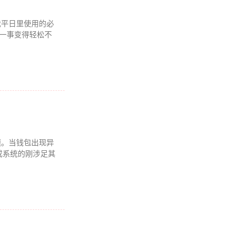
我平日里使用的必
理一事变得轻松不
题。当钱包出现异
或系统的刚涉足其