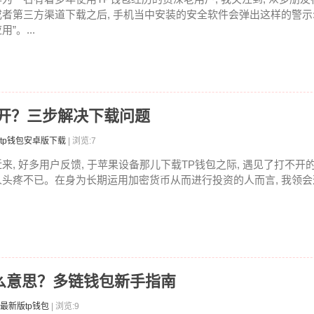
或者第三方渠道下载之后, 手机当中安装的安全软件会弹出这样的警示:
用”。...
不开？三步解决下载问题
tp钱包安卓版下载
| 浏览:7
近来, 好多用户反馈, 于苹果设备那儿下载TP钱包之际, 遇见了打不开的
人头疼不已。在身为长期运用加密货币从而进行投资的人而言, 我领会这
ro是什么意思？多链钱包新手指南
最新版tp钱包
| 浏览:9