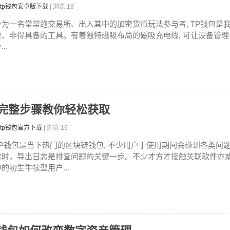
tp钱包安卓版下载
| 浏览:18
身为一名常常跑交易所、出入其中的加密货币玩法参与者, TP钱包是
要、非得具备的工具。有着独特磁吸布局的磁吸充电线, 可让设备管
...
？完整步骤教你轻松获取
tp钱包官方下载
| 浏览:16
TP钱包是当下热门的区块链钱包, 不少用户于使用期间会碰到各类问
常时，导出日志是排查问题的关键一步。不少才方才接触关联软件亦
中的初生牛犊型用户...