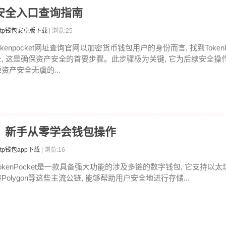
查？安全入口查询指南
tp钱包安卓版下载
| 浏览:25
okenpocket网址查询官网以加密货币钱包用户的身份而言, 找到Token
址, 这是确保资产安全的首要步骤。此步骤极为关键, 它为后续安全操作
资产安全无虞的...
教程：新手从零学会钱包操作
tp钱包app下载
| 浏览:16
okenPocket是一款具备强大功能的涉及多链的数字钱包, 它支持以太坊,
Polygon等这些主流公链, 能够帮助用户安全地进行存储...