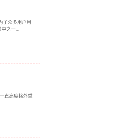
成为了众多用户用
之一...
我一直高度格外重