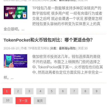
2026-08-10 | 作者: TP钱包官方网站 |
分类：最新版tp钱包
| 浏览:14
TP钱包乃是一款能够支持多种区块链资产的
数字钱包呢 很多用户呢 一经有充值行为或者
交易之后呵 就必会遭遇一个状况 那便是怎样
把钱包里头容纳的币转变为实体意义上的真
金白银吧。...
TokenPocket和火币钱包对比：哪个更适合你？
2026-08-10 | 作者: TP钱包官方网站 |
分类：最新版tp钱包
| 浏览:30
做加密货币投资这几年，钱包选择真的是绕
不开的话题。市面之上稍微热门些的选择之
中, TokenPocket属于其一, 火币钱包也归在其
中, 然而这两者在定位方面实际上并非完全一
样。...
1
2
3
4
5
6
7
8
9
10
下一页
尾页