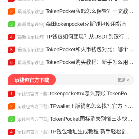
TokenPocket私匙怎么保管？一文教你守住钱包资产
2
[最新版tp钱包]
森田tokenpocket克斯钱包使用指南
3
[最新版tp钱包]
TP钱包如何变现？从USDT到银行卡的完整攻略
4
[最新版tp钱包]
TokenPocket和火币钱包对比：哪个更适合你？
5
[最新版tp钱包]
TokenPocket购买教程：新手怎么用TP钱包买币
6
[最新版tp钱包]
tp钱包官方下载
更多 >
tokenpockettrx怎么算账 TokenPocket TRX钱包账单怎么算？查账全攻略
1
[tp钱包官方下载]
TPwallet正版钱包怎么找？官方下载渠道全解析
2
[tp钱包官方下载]
TokenPocket图标消失别慌三步快速找回你的钱包
3
[tp钱包官方下载]
TP钱包地址生成教程 新手轻松创建钱包
4
[tp钱包官方下载]