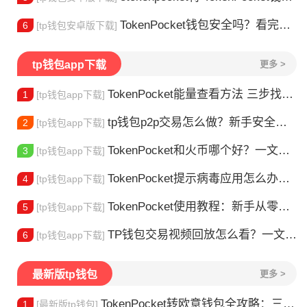
TokenPocket钱包安全吗？看完这篇你就懂了
6
[tp钱包安卓版下载]
tp钱包app下载
更多 >
TokenPocket能量查看方法 三步找到TRX能量余额
1
[tp钱包app下载]
tp钱包p2p交易怎么做？新手安全指南
2
[tp钱包app下载]
TokenPocket和火币哪个好？一文帮你理清选择
3
[tp钱包app下载]
TokenPocket提示病毒应用怎么办？原因全解析
4
[tp钱包app下载]
TokenPocket使用教程：新手从零学会钱包操作
5
[tp钱包app下载]
TP钱包交易视频回放怎么看？一文教你轻松找回
6
[tp钱包app下载]
最新版tp钱包
更多 >
TokenPocket转欧意钱包全攻略：三步完成资产转移
1
[最新版tp钱包]