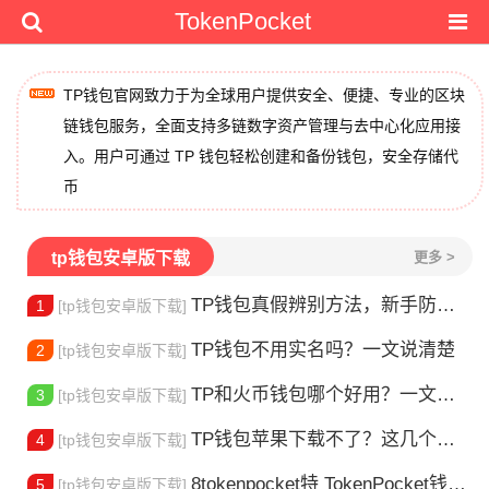
TokenPocket
TP钱包官网致力于为全球用户提供安全、便捷、专业的区块
链钱包服务，全面支持多链数字资产管理与去中心化应用接
入。用户可通过 TP 钱包轻松创建和备份钱包，安全存储代
币
tp钱包安卓版下载
更多 >
TP钱包真假辨别方法，新手防骗指南
1
[tp钱包安卓版下载]
TP钱包不用实名吗？一文说清楚
2
[tp钱包安卓版下载]
TP和火币钱包哪个好用？一文帮你选对加密钱包
3
[tp钱包安卓版下载]
TP钱包苹果下载不了？这几个原因你得知道
4
[tp钱包安卓版下载]
8tokenpocket特 TokenPocket钱包特色功能详解，新手老手都该知道
5
[tp钱包安卓版下载]