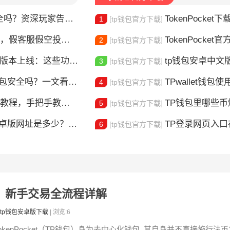
？资深玩家告诉你真相
TokenPocket下载图
1
[tp钱包官方下载]
，假客服假空投全曝光
TokenPocket官方认证
2
[tp钱包官方下载]
本上线：这些功能升级值得体验
tp钱包安卓中文版怎
3
[tp钱包官方下载]
钱包安全吗？一文看懂真实风险
TPwallet钱包使用全攻
4
[tp钱包官方下载]
，手把手教你完成身份验证
TP钱包里哪些
5
[tp钱包官方下载]
版网址是多少？一文教你安全下载
TP登录网页入口在哪 
6
[tp钱包官方下载]
买币？新手交易全流程详解
tp钱包安卓版下载
| 浏览:6
TokenPocket（TP钱包）身为去中心化钱包, 其自身并不直接施行法币