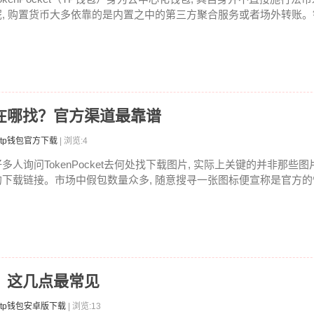
呢, 购置货币大多依靠的是内置之中的第三方聚合服务或者场外转账。针
图片在哪找？官方渠道最靠谱
tp钱包官方下载
| 浏览:4
好多人询问TokenPocket去何处找下载图片, 实际上关键的并非那些图
的下载链接。市场中假包数量众多, 随意搜寻一张图标便宣称是官方的情
失败？这几点最常见
tp钱包安卓版下载
| 浏览:13