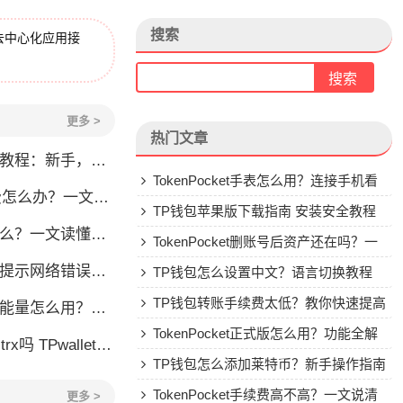
搜索
去中心化应用接
更多 >
热门文章
程：新手，手续费全解析
TokenPocket手表怎么用？连接手机看
？一文教你解决转账问题
行情教程
TP钱包苹果版下载指南 安装安全教程
一文读懂这款热门多链钱包
TokenPocket删账号后资产还在吗？一
怎么办？这几个方法帮你快速解决
文讲清楚
TP钱包怎么设置中文？语言切换教程
TP钱包转账手续费太低？教你快速提高
么用？TRX冻结获取能量详解
Gas费
TokenPocket正式版怎么用？功能全解
allet要不要充TRX？一文说清
析与安全使用指南
TP钱包怎么添加莱特币？新手操作指南
TokenPocket手续费高不高？一文说清
更多 >