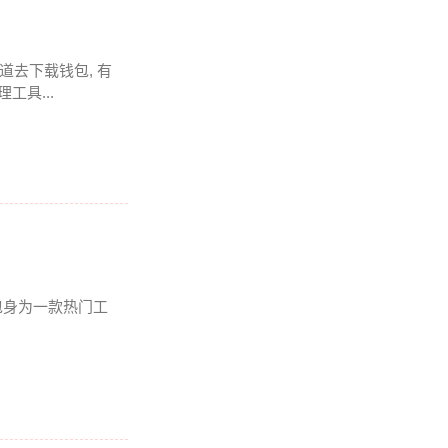
道去下载钱包, 有
工具...
钱包身为一款热门工