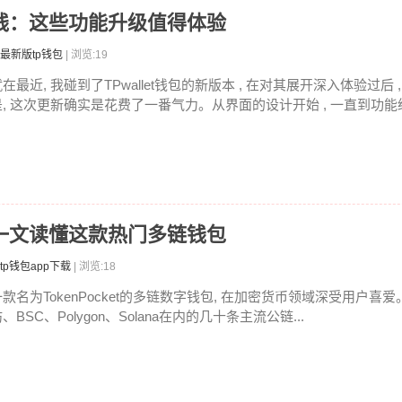
本上线：这些功能升级值得体验
最新版tp钱包
| 浏览:19
在最近, 我碰到了TPwallet钱包的新版本 , 在对其展开深入体验过后
是, 这次更新确实是花费了一番气力。从界面的设计开始 , 一直到功能经
什么？一文读懂这款热门多链钱包
tp钱包app下载
| 浏览:18
一款名为TokenPocket的多链数字钱包, 在加密货币领域深受用户喜
、BSC、Polygon、Solana在内的几十条主流公链...