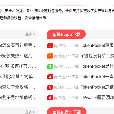
提供安全、便捷、专业的区块链钱包服务，全面支持多链数字资产管理与
创建和备份钱包，安全存储代币
更多 >
tp钱包app下载
t怎么买币？新手交易全流程详解
TokenPocket转币教
1
[tp钱包app下载]
et安装失败？这几点最常见
tp钱包没有矿工费怎么办
2
[tp钱包app下载]
哪 如何找官方下载入口
TokenPocket是什么？
3
[tp钱包app下载]
删除地址？简单几步教你移除多余钱包
TokenPocket一直提示网络错误
4
[tp钱包app下载]
et查汇率全攻略，新手一看就会
TokenPocket冻结能量怎
5
[tp钱包app下载]
豹子号地址值钱吗？新手看完这篇就懂了
TPwallet需要添加trx吗 TPw
6
[tp钱包app下载]
更多 >
tp钱包官方下载