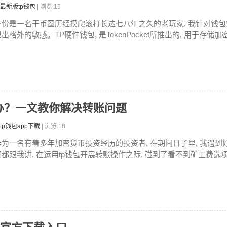
最新版tp钱包
| 浏览:15
身份是一名于币圈历经摸爬滚打长达七八年之久的老玩家, 我针对钱包安
出格外的敏感。TP硬件钱包, 是TokenPocket所推出的, 用于存储加密
办？一文教你解决转账问题
tp钱包app下载
| 浏览:18
作为一名有着多年加密货币投资经历的投资者, 在期间日子里, 我遇到好
们都跟我讲, 在运用tp钱包开展转账操作之际, 碰到了看不到矿工费选项