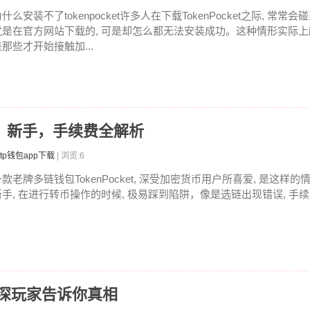
什么安装不了tokenpocket许多人在下载TokenPocket之际, 常常
就是在官方网站下载的, 可是却怎么都无法安装成功。这种情形实际
是那些才开始接触加...
教程：新手，手续费全解析
tp钱包app下载
| 浏览:6
款老牌多链钱包TokenPocket, 深受加密货币用户所喜爱, 是这样的
新手, 在进行转币操作的时候, 极易踩到陷阱，像是选链出现错误, 手续费
资深玩家告诉你真相