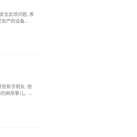
全此项问题, 表
资产的设备...
些新手朋友, 他
的麻烦事儿。...