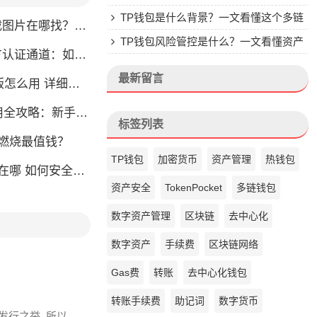
楚
TP钱包是什么背景？一文看懂这个多链
片在哪找？官方渠道最靠谱
钱包的来头
TP钱包风险管控是什么？一文看懂资产
通道：如何找到真正的官方渠道
安全核心
最新留言
么用 详细安装教程
略：新手也能快速上手掌握
标签列表
币燃烧最值钱？
TP钱包
加密货币
资产管理
热钱包
如何安全快速登陆平台
资产安全
TokenPocket
多链钱包
数字资产管理
区块链
去中心化
数字资产
手续费
区块链网络
Gas费
转账
去中心化钱包
转账手续费
助记词
数字货币
发行之举, 所以