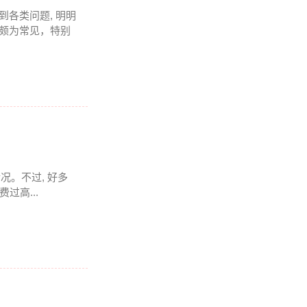
会碰到各类问题, 明明
上颇为常见，特别
情况。不过, 好多
过高...