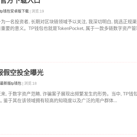
找官方下载入口
tp钱包安卓版下载
| 浏览:19
身为一名投资者, 长期对区块链领域予以关注, 我深切明白, 挑选正规渠
重要的意义。TP钱包也就是TokenPocket, 属于一款多链数字资产管理
客服假空投全曝光
最新版tp钱包
| 浏览:18
近来, 于数字资产范畴, 诈骗案子展现出频繁发生的形势。当中, TP
具, 鉴于其在该领域拥有较高的知晓度以及广泛的用户群体...