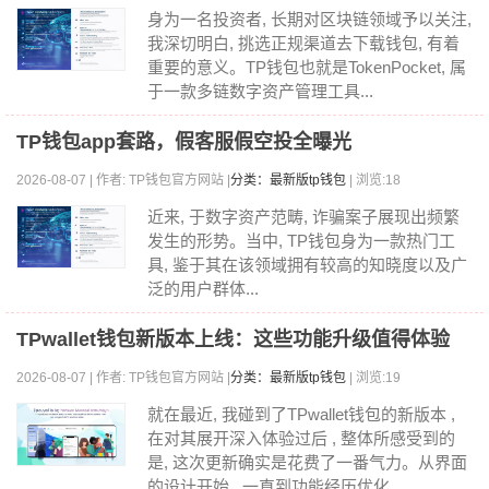
身为一名投资者, 长期对区块链领域予以关注,
我深切明白, 挑选正规渠道去下载钱包, 有着
重要的意义。TP钱包也就是TokenPocket, 属
于一款多链数字资产管理工具...
TP钱包app套路，假客服假空投全曝光
2026-08-07 | 作者: TP钱包官方网站 |
分类：最新版tp钱包
| 浏览:18
近来, 于数字资产范畴, 诈骗案子展现出频繁
发生的形势。当中, TP钱包身为一款热门工
具, 鉴于其在该领域拥有较高的知晓度以及广
泛的用户群体...
TPwallet钱包新版本上线：这些功能升级值得体验
2026-08-07 | 作者: TP钱包官方网站 |
分类：最新版tp钱包
| 浏览:19
就在最近, 我碰到了TPwallet钱包的新版本 ,
在对其展开深入体验过后 , 整体所感受到的
是, 这次更新确实是花费了一番气力。从界面
的设计开始 , 一直到功能经历优化...