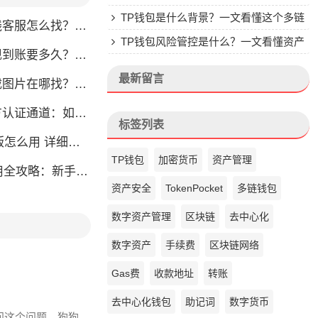
楚
TP钱包是什么背景？一文看懂这个多链
怎么找？人工客服快速接入攻略
钱包的来头
TP钱包风险管控是什么？一文看懂资产
？别把钱包当银行，看完这篇就懂了
安全核心
最新留言
片在哪找？官方渠道最靠谱
通道：如何找到真正的官方渠道
标签列表
么用 详细安装教程
TP钱包
加密货币
资产管理
略：新手也能快速上手掌握
资产安全
TokenPocket
多链钱包
数字资产管理
区块链
去中心化
数字资产
手续费
区块链网络
Gas费
收款地址
转账
去中心化钱包
助记词
数字货币
问这个问题。狗狗