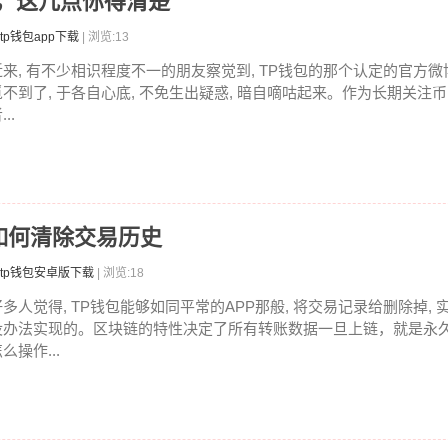
慌，这几点你得清楚
tp钱包app下载
| 浏览:13
近来, 有不少相识程度不一的朋友察觉到, TP钱包的那个认定的官方微
觅不到了, 于各自心底, 不免生出疑惑, 暗自嘀咕起来。作为长期关注
...
如何清除交易历史
tp钱包安卓版下载
| 浏览:18
好多人觉得, TP钱包能够如同平常的APP那般, 将交易记录给删除掉, 
没办法实现的。区块链的特性决定了所有转账数据一旦上链，就是永
么操作...