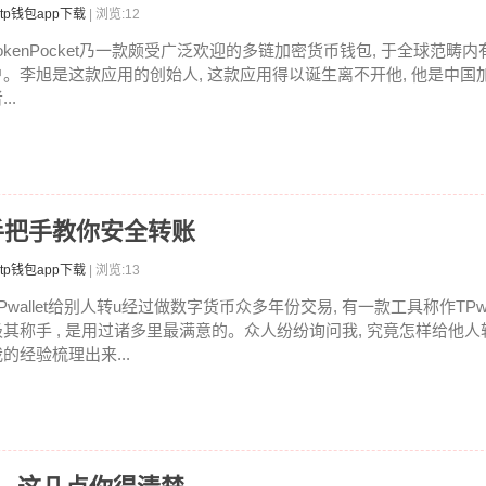
tp钱包app下载
| 浏览:12
TokenPocket乃一款颇受广泛欢迎的多链加密货币钱包, 于全球范畴
户。李旭是这款应用的创始人, 这款应用得以诞生离不开他, 他是中国
...
U，手把手教你安全转账
tp钱包app下载
| 浏览:13
Pwallet给别人转u经过做数字货币众多年份交易, 有一款工具称作TPwa
极其称手 , 是用过诸多里最满意的。众人纷纷询问我, 究竟怎样给他人转
的经验梳理出来...