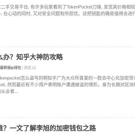
在二手交易平台, 有许多玩家看到了TokenPocket刀锋, 发觉其价格
多, 在心动的同时, 又对安全问题有所担忧。这把钥匙的确是值得去进行入
被怎么办？知乎大神防攻略
最新版tp钱包
| 浏览:12
tokenpocket怎么盗号的啊知乎广为大众所喜爱的一款去中心化加密货币
cket, 然而最近有不少用户表明账户遭遇被盗的情形。身为长期对区
从业者...
始人是谁？一文了解李旭的加密钱包之路