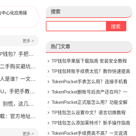
搜索
去中心化应用接
更多 >
热门文章
手把手教你安全转入
TP钱包苹果版下载指南 安装安全教程
刀锋二手购买避坑指南
TP钱包转账手续费太低？教你快速提高
？一文了解李旭的加密钱包之路
Gas费
TokenPocket手表怎么用？连接手机看
，手把手教你安全转账
行情教程
TokenPocket删账号后资产还在吗？一
文讲清楚
TokenPocket正式版怎么用？功能全解
，这几点你得清楚
析与安全使用指南
TP钱包怎么设置中文？语言切换教程
：官方地址与安装避坑指南
TP钱包怎么添加莱特币？新手操作指南
TokenPocket手续费高不高？一文说清
更多 >