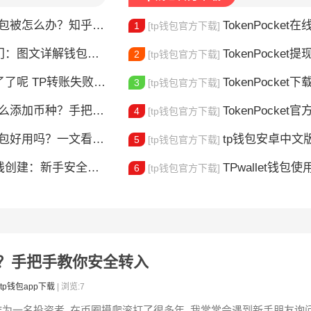
钱包被怎么办？知乎大神防攻略
TokenPocket在线客服
1
[tp钱包官方下载]
图文详解钱包使用方法
TokenPocket提现到账要多久
2
[tp钱包官方下载]
？这5个原因最常见，一文解决你的转账焦虑
TokenPocket下载图
3
[tp钱包官方下载]
添加币种？手把手教你自定义代币
TokenPocket官方认证
4
[tp钱包官方下载]
包好用吗？一文看懂核心功能特点
tp钱包安卓中文版怎
5
[tp钱包官方下载]
建：新手安全上链指南
TPwallet钱包使用全攻
6
[tp钱包官方下载]
包？手把手教你安全转入
tp钱包app下载
| 浏览:7
作为一名投资者, 在币圈摸爬滚打了很多年, 我常常会遇到新手朋友询