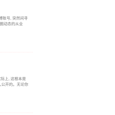
博账号, 突然间寻
币圈动态的从业
实际上, 这根本是
久公开的。无论你