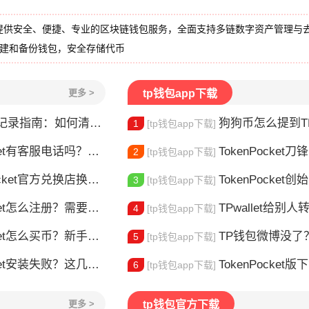
提供安全、便捷、专业的区块链钱包服务，全面支持多链数字资产管理与
创建和备份钱包，安全存储代币
更多 >
tp钱包app下载
录指南：如何清除交易历史
狗狗币怎么提到TP钱包？
1
[tp钱包app下载]
t有客服电话吗？官方联系方式详解
TokenPocket
2
[tp钱包app下载]
t官方兑换店换币，这几个坑别再踩了
TokenPocket创始人是谁
3
[tp钱包app下载]
et怎么注册？需要实名认证吗？
TPwallet给别人转U
4
[tp钱包app下载]
t怎么买币？新手交易全流程详解
TP钱包微博没了？别慌
5
[tp钱包app下载]
et安装失败？这几点最常见
TokenPocket版下载
6
[tp钱包app下载]
更多 >
tp钱包官方下载