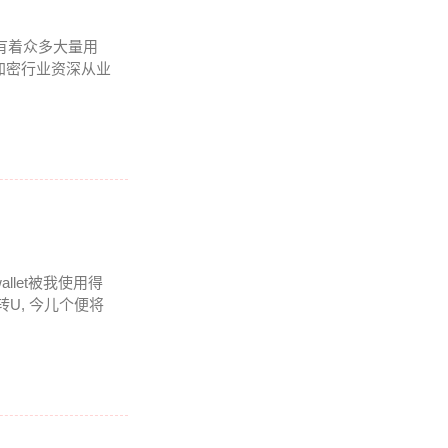
内有着众多大量用
加密行业资深从业
llet被我使用得
U, 今儿个便将