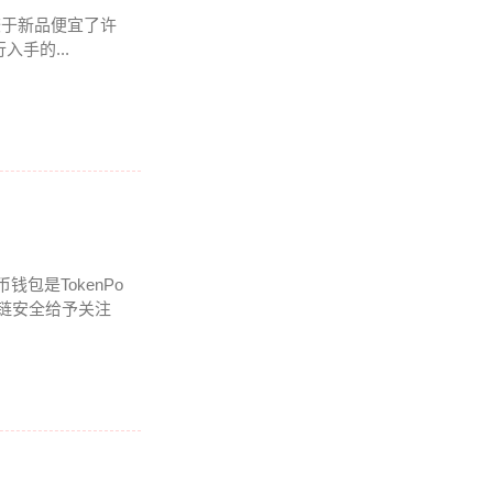
相较于新品便宜了许
手的...
钱包是TokenPo
块链安全给予关注