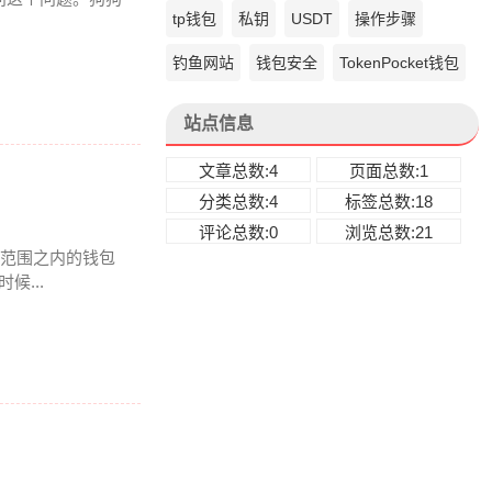
tp钱包
私钥
USDT
操作步骤
钓鱼网站
钱包安全
TokenPocket钱包
站点信息
文章总数:4
页面总数:1
分类总数:4
标签总数:18
评论总数:0
浏览总数:21
k 范围之内的钱包
...