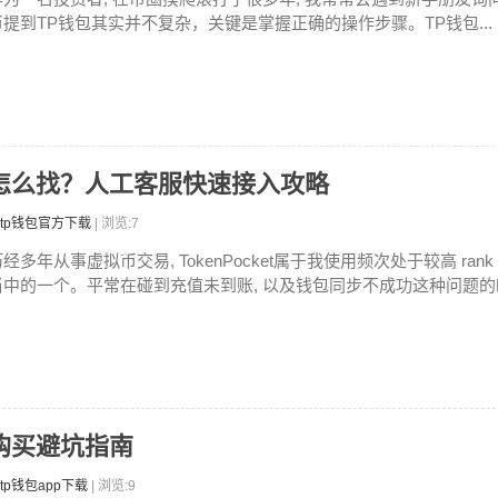
币提到TP钱包其实并不复杂，关键是掌握正确的操作步骤。TP钱包...
线客服怎么找？人工客服快速接入攻略
tp钱包官方下载
| 浏览:7
经多年从事虚拟币交易, TokenPocket属于我使用频次处于较高 ran
当中的一个。平常在碰到充值未到账, 以及钱包同步不成功这种问题的时候
二手购买避坑指南
tp钱包app下载
| 浏览:9