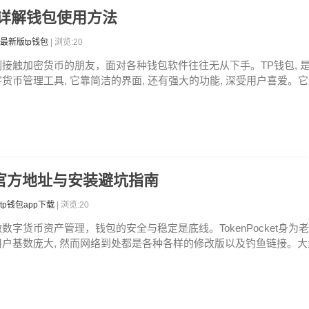
文详解钱包使用方法
最新版tp钱包
| 浏览:20
刚接触加密货币的朋友，面对各种钱包软件往往无从下手。TP钱包, 
字货币管理工具, 它靠简洁的界面, 还有强大的功能, 深受用户喜爱。它支
载：官方地址与安装避坑指南
tp钱包app下载
| 浏览:20
做数字货币资产管理，钱包的安全与稳定是底线。TokenPocket身为老
用户基数庞大, 然而网络到处都是各种各样的修改版以及钓鱼链接。大量