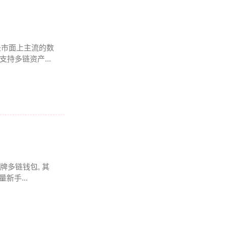
是市面上主流的数
持多链资产...
牌多链钱包, 其
新手...