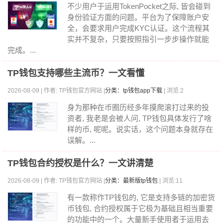
不少用户于运用TokenPocket之际, 皆会碰到
身份验证方面的问题。平台为了保障账户安
全，会要求用户完成KYC认证。这个流程其
实并不复杂，只要按照指引一步步操作就能
完成。...
TP钱包支持哪些主流币？一文看懂
2026-08-09 | 作者: TP钱包官方网站 |
分类：tp钱包app下载
| 浏览:2
身为那种在币圈历经多年摸爬滚打过来的投
资者, 我老是会被人问, TP钱包具体发行了啥
样的币, 呢呢。说实话，这个问题本身就存在
误解。...
TP钱包合约授权是什么？一文讲清楚
2026-08-09 | 作者: TP钱包官方网站 |
分类：最新版tp钱包
| 浏览:11
有一款称作TP钱包的, 它是支持多链的加密货
币钱包, 合约授权属于它极为基础且相当重要
的功能中的一个。大量新手使用者于运用去