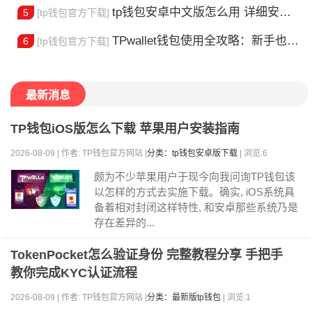
tp钱包安卓中文版怎么用 详细安装教程
5
[tp钱包官方下载]
TPwallet钱包使用全攻略：新手也能快速上手掌握
6
[tp钱包官方下载]
最新消息
TP钱包iOS版怎么下载 苹果用户安装指南
2026-08-09 | 作者: TP钱包官方网站 |
分类：tp钱包安卓版下载
| 浏览:6
颇为不少苹果用户于现今向我问询TP钱包该
以怎样的方式去实施下载。确实, iOS系统具
备着相对封闭这样特性, 和安卓那些系统乃是
存在差异的...
TokenPocket怎么验证身份 完整教程分享 手把手
教你完成KYC认证流程
2026-08-09 | 作者: TP钱包官方网站 |
分类：最新版tp钱包
| 浏览:1