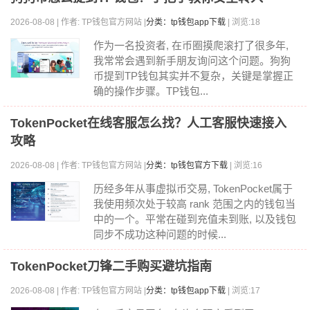
2026-08-08 | 作者: TP钱包官方网站 |
分类：tp钱包app下载
| 浏览:18
作为一名投资者, 在币圈摸爬滚打了很多年,
我常常会遇到新手朋友询问这个问题。狗狗
币提到TP钱包其实并不复杂，关键是掌握正
确的操作步骤。TP钱包...
TokenPocket在线客服怎么找？人工客服快速接入
攻略
2026-08-08 | 作者: TP钱包官方网站 |
分类：tp钱包官方下载
| 浏览:16
历经多年从事虚拟币交易, TokenPocket属于
我使用频次处于较高 rank 范围之内的钱包当
中的一个。平常在碰到充值未到账, 以及钱包
同步不成功这种问题的时候...
TokenPocket刀锋二手购买避坑指南
2026-08-08 | 作者: TP钱包官方网站 |
分类：tp钱包app下载
| 浏览:17