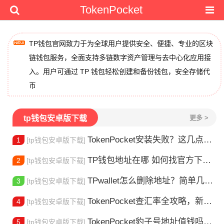
TokenPocket
TP钱包官网致力于为全球用户提供安全、便捷、专业的区块
链钱包服务，全面支持多链数字资产管理与去中心化应用接
入。用户可通过 TP 钱包轻松创建和备份钱包，安全存储代
币
tp钱包安卓版下载
更多 >
TokenPocket安装失败？这几点最常见
1
[tp钱包安卓版下载]
TP钱包地址在哪 如何找官方下载入口
2
[tp钱包安卓版下载]
TPwallet怎么删除地址？简单几步教你移除多余钱包
3
[tp钱包安卓版下载]
TokenPocket查汇率全攻略，新手一看就会
4
[tp钱包安卓版下载]
TokenPocket豹子号地址值钱吗？新手看完这篇就懂了
5
[tp钱包安卓版下载]