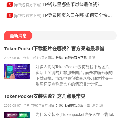
TP钱包里哪些币燃烧最值钱？
5
[tp钱包官方下载]
TP登录网页入口在哪 如何安全快速登陆平台
6
[tp钱包官方下载]
最新消息
TokenPocket下载图片在哪找？官方渠道最靠谱
2026-08-07 | 作者: TP钱包官方网站 |
分类：tp钱包官方下载
| 浏览:1
好多人询问TokenPocket去何处找下载图片,
实际上关键的并非那些图片, 而是准确无误的
下载链接。市场中假包数量众多, 随意搜寻一
张图标便宣称是官方的情况非常常见...
TokenPocket安装失败？这几点最常见
2026-08-07 | 作者: TP钱包官方网站 |
分类：tp钱包安卓版下载
| 浏览:10
为什么安装不了tokenpocket许多人在下载Tok