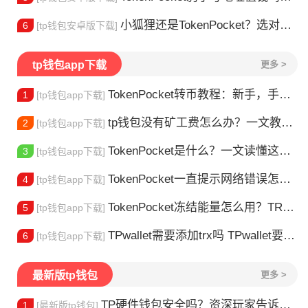
小狐狸还是TokenPocket？选对钱包很重要
6
[tp钱包安卓版下载]
tp钱包app下载
更多 >
TokenPocket转币教程：新手，手续费全解析
1
[tp钱包app下载]
tp钱包没有矿工费怎么办？一文教你解决转账问题
2
[tp钱包app下载]
TokenPocket是什么？一文读懂这款热门多链钱包
3
[tp钱包app下载]
TokenPocket一直提示网络错误怎么办？这几个方法帮你快速解决
4
[tp钱包app下载]
TokenPocket冻结能量怎么用？TRX冻结获取能量详解
5
[tp钱包app下载]
TPwallet需要添加trx吗 TPwallet要不要充TRX？一文说清
6
[tp钱包app下载]
最新版tp钱包
更多 >
TP硬件钱包安全吗？资深玩家告诉你真相
1
[最新版tp钱包]