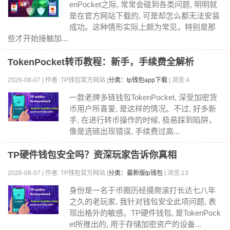
enPocket之际, 常常会碰到各类问题, 明明就
是在官方网站下载的, 可是却怎么都无法安装
成功。这种情形实际上颇为常见，特别是那
些才开始接触加...
TokenPocket转币教程：新手，手续费全解析
2026-08-07 | 作者: TP钱包官方网站 |
分类：tp钱包app下载
| 浏览:4
一款老牌多链钱包TokenPocket, 深受加密货
币用户所喜爱, 是这样的情况。不过, 好多新
手, 在进行转币操作的时候, 极易踩到陷阱，
像是选链出现错误, 手续费过高...
TP硬件钱包安全吗？资深玩家告诉你真相
2026-08-07 | 作者: TP钱包官方网站 |
分类：最新版tp钱包
| 浏览:13
身份是一名于币圈历经摸爬滚打长达七八年
之久的老玩家, 我针对钱包安全此项问题, 表
现出格外的敏感。TP硬件钱包, 是TokenPock
et所推出的, 用于存储加密资产的设备...