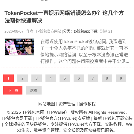
TokenPocket一直提示网络错误怎么办？这几个方
法帮你快速解决
2026-08-07 | 作者: TP钱包官方网站 |
分类：tp钱包app下载
| 浏览:21
在最近使用TokenPocket钱包期间, 我遭遇到
了一个令人头疼不已的问题, 那就是它一直不
停地提示网络错误, 以至于根本没办法正常进
行操作。这个问题在币圈投资者中并不少见...
1
2
3
4
5
6
7
8
9
下一页
尾页
网站地图
|
资产管理
|
操作教程
© 2026 TP钱包官网（TPWallet） 版权所有 All Rights Reserved.
TP钱包官网下载 | TP钱包官方(TPWallet)安卓版 | 最新TP钱包下载安装
| 全球领先的区块链钱包，专注提供TPWallet官方下载、安装教程、We
b3生态、数字资产管理、安全知识及区块链资讯服务。