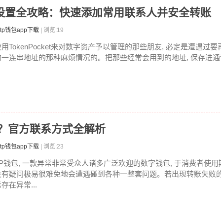
址发送设置全攻略：快速添加常用联系人并安全转账
tp钱包app下载
| 浏览:19
使用TokenPocket来对数字资产予以管理的那些朋友, 必定是遭遇过
的一连串地址的那种麻烦情况的。把那些经常会用到的地址, 保存进通讯
少？官方联系方式全解析
tp钱包app下载
| 浏览:23
TP钱包, 一款异常非常受众人诸多广泛欢迎的数字钱包, 于消费者使用
没有疑问极易很难免地会遭遇碰到各种一整套问题。若出现转账失败
存在异常...