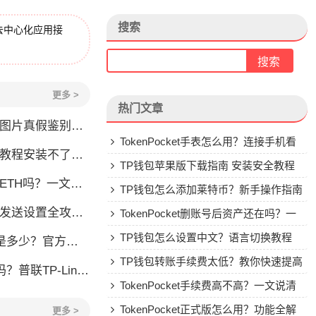
搜索
去中心化应用接
更多 >
热门文章
账图片真假鉴别全攻略
TokenPocket手表怎么用？连接手机看
装不了怎么办？手把手教你解决
行情教程
TP钱包苹果版下载指南 安装安全教程
TH吗？一文说清购买方式
TP钱包怎么添加莱特币？新手操作指南
略：快速添加常用联系人并安全转账
TokenPocket删账号后资产还在吗？一
文讲清楚
TP钱包怎么设置中文？语言切换教程
官方联系方式全解析
TP钱包转账手续费太低？教你快速提高
P-Link公司背景介绍
Gas费
TokenPocket手续费高不高？一文说清
楚
TokenPocket正式版怎么用？功能全解
更多 >