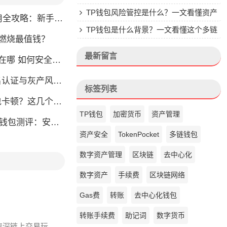
析与安全使用指南
TP钱包风险管控是什么？一文看懂资产
略：新手也能快速上手掌握
安全核心
TP钱包是什么背景？一文看懂这个多链
币燃烧最值钱？
钱包的来头
最新留言
如何安全快速登陆平台
名认证与灰产风险全解析
标签列表
？这几个方法帮你找回流畅体验
TP钱包
加密货币
资产管理
钱包测评：安全易用全攻略
资产安全
TokenPocket
多链钱包
数字资产管理
区块链
去中心化
数字资产
手续费
区块链网络
Gas费
转账
去中心化钱包
转账手续费
助记词
数字货币
资深链上交易玩