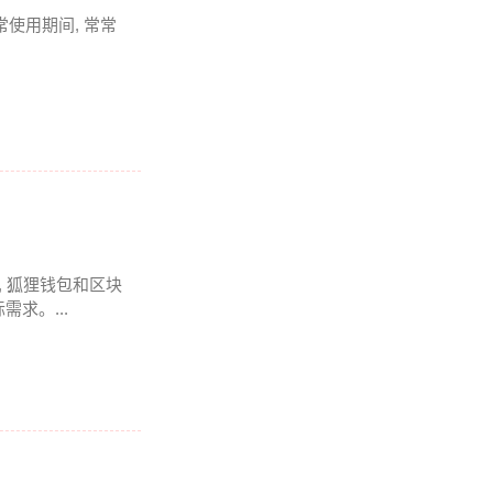
常使用期间, 常常
 狐狸钱包和区块
求。...