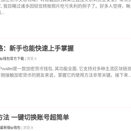
家, 我目睹过诸多因轻信转账照片吃亏失利的例子了。好多人觉得，
...
全攻略：新手也能快速上手掌握
tp钱包官方下载
| 浏览:4
TPwallet是一款加密货币钱包, 其功能全面, 它支持对多种主流区块
于刚接触加密货币的朋友来说，掌握它的使用方法非常关键。接下来..
登录方法 一键切换账号超简单
最新版tp钱包
| 浏览:9