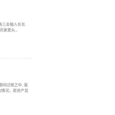
要再三去输入长长
录里头...
期间过程之中, 毫
的情况，若资产显