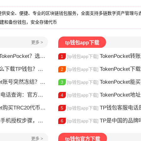
提供安全、便捷、专业的区块链钱包服务，全面支持多链数字资产管理与
创建和备份钱包，安全存储代币
更多 >
tp钱包app下载
nPocket？选对钱包很重要
TokenPocket转
1
[tp钱包app下载]
TP钱包？安装教程来了
TokenPocket下载教程安
2
[tp钱包app下载]
t账号突然冻结？三步教你快速解冻
TokenPocket能买E
3
[tp钱包app下载]
官方联系方式大全，快速解决问题
TokenPocket地址发送设置全攻
4
[tp钱包app下载]
et购买TRC20代币完整教程
TP钱包客服电话是多少？
5
[tp钱包app下载]
授权步骤，一键取消设备绑定
TP是中国的品牌吗？普联T
6
[tp钱包app下载]
更多 >
tp钱包官方下载