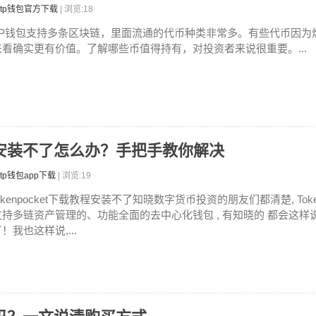
tp钱包官方下载
| 浏览:18
TP钱包支持多条区块链，里面流通的代币种类非常多。有些代币因为
来看确实更有价值。了解哪些币值得持有，对投资者来说很重要。...
载教程安装不了怎么办？手把手教你解决
tp钱包app下载
| 浏览:19
okenpocket下载教程安装不了知晓数字货币投资的朋友们都清楚, Toke
支持多链资产管理的、功能全面的去中心化钱包 , 有知晓的 都会这样
！我也这样说,...