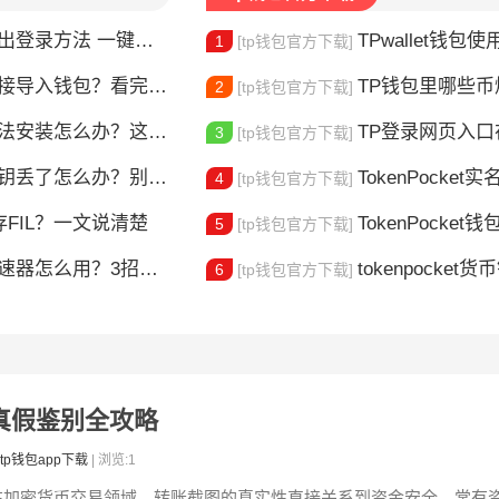
登录方法 一键切换账号超简单
TPwallet钱包使用全攻
1
[tp钱包官方下载]
链接导入钱包？看完这篇就懂了
TP钱包里哪些
2
[tp钱包官方下载]
安装怎么办？这几个方法帮你解决
TP登录网页入口在哪 
3
[tp钱包官方下载]
丢了怎么办？别慌，这样做还能找回
TokenPocket实
4
[tp钱包官方下载]
存FIL？一文说清楚
TokenPocket钱包卡顿
5
[tp钱包官方下载]
么用？3招帮你快速解决交易卡顿问题
tokenpocket货币
6
[tp钱包官方下载]
图片真假鉴别全攻略
tp钱包app下载
| 浏览:1
在加密货币交易领域，转账截图的真实性直接关系到资金安全。常有