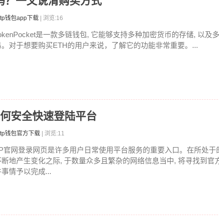
ETH吗？一文说清购买方式
tp钱包app下载
| 浏览:16
TokenPocket是一款多链钱包, 它能够支持多种加密货币的存储, 以
易。对于想要购买ETH的用户来说，了解它的功能非常重要。...
如何安全快速登陆平台
tp钱包官方下载
| 浏览:11
TP官网登录网页是许多用户日常使用平台服务的重要入口。在所处于
不断地产生变化之际, 于数量众多且繁杂的网络信息当中, 将寻找到官
事情予以完成...