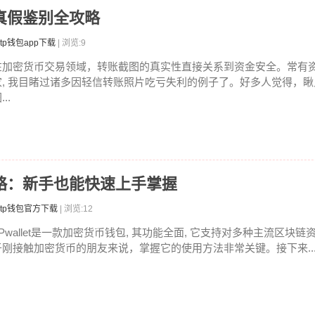
图片真假鉴别全攻略
tp钱包app下载
| 浏览:9
在加密货币交易领域，转账截图的真实性直接关系到资金安全。常有
家, 我目睹过诸多因轻信转账照片吃亏失利的例子了。好多人觉得，
...
全攻略：新手也能快速上手掌握
tp钱包官方下载
| 浏览:12
TPwallet是一款加密货币钱包, 其功能全面, 它支持对多种主流区块
于刚接触加密货币的朋友来说，掌握它的使用方法非常关键。接下来..