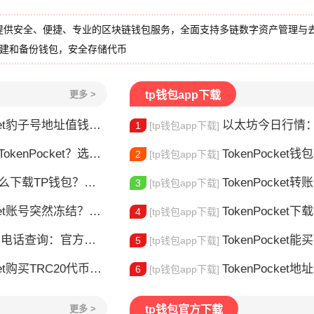
提供安全、便捷、专业的区块链钱包服务，全面支持多链数字资产管理与
创建和备份钱包，安全存储代币
更多 >
tp钱包app下载
豹子号地址值钱吗？新手看完这篇就懂了
以太坊今日行情：价
1
[tp钱包app下载]
nPocket？选对钱包很重要
TokenPocket钱包转不出
2
[tp钱包app下载]
TP钱包？安装教程来了
TokenPocket转
3
[tp钱包app下载]
t账号突然冻结？三步教你快速解冻
TokenPocket下载教程安
4
[tp钱包app下载]
官方联系方式大全，快速解决问题
TokenPocket能买E
5
[tp钱包app下载]
et购买TRC20代币完整教程
TokenPocket地址发送设置全攻
6
[tp钱包app下载]
更多 >
tp钱包官方下载