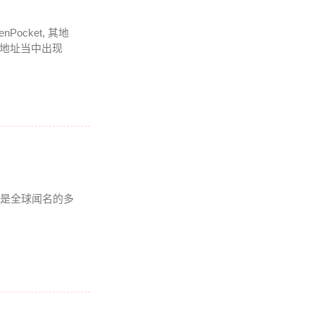
cket, 其地
在地址当中出现
t是全球闻名的多