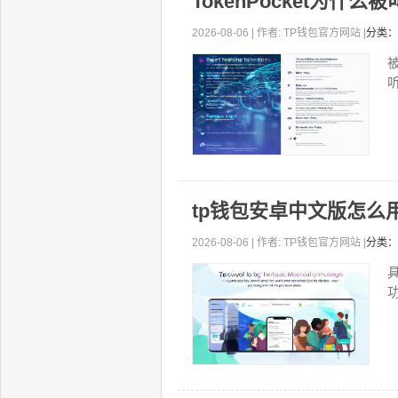
TokenPocket为什
2026-08-06 | 作者: TP钱包官方网站 |
分类：
被
tp钱包安卓中文版怎么
2026-08-06 | 作者: TP钱包官方网站 |
分类：