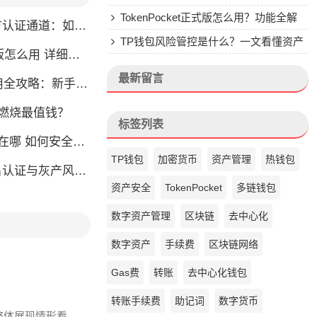
楚
TokenPocket正式版怎么用？功能全解
通道：如何找到真正的官方渠道
析与安全使用指南
TP钱包风险管控是什么？一文看懂资产
么用 详细安装教程
安全核心
最新留言
略：新手也能快速上手掌握
币燃烧最值钱？
标签列表
如何安全快速登陆平台
TP钱包
加密货币
资产管理
热钱包
名认证与灰产风险全解析
资产安全
TokenPocket
多链钱包
数字资产管理
区块链
去中心化
数字资产
手续费
区块链网络
Gas费
转账
去中心化钱包
转账手续费
助记词
数字货币
整体展现情形看