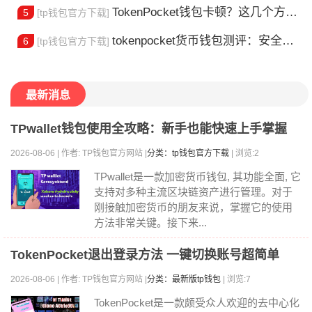
TokenPocket钱包卡顿？这几个方法帮你找回流畅体验
5
[tp钱包官方下载]
tokenpocket货币钱包测评：安全易用全攻略
6
[tp钱包官方下载]
最新消息
TPwallet钱包使用全攻略：新手也能快速上手掌握
2026-08-06 | 作者: TP钱包官方网站 |
分类：tp钱包官方下载
| 浏览:2
TPwallet是一款加密货币钱包, 其功能全面, 它
支持对多种主流区块链资产进行管理。对于
刚接触加密货币的朋友来说，掌握它的使用
方法非常关键。接下来...
TokenPocket退出登录方法 一键切换账号超简单
2026-08-06 | 作者: TP钱包官方网站 |
分类：最新版tp钱包
| 浏览:7
TokenPocket是一款颇受众人欢迎的去中心化