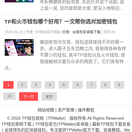
年折腾磨练的投资者, 在此针对这个话题, 说
上说一说, 目的是帮助大家, 更深入地明白...
TP和火币钱包哪个好用？一文帮你选对加密钱包
2026-08-10 | 作者: TP钱包官方网站 |
分类：tp钱包安卓版下载
| 浏览:26
做加密货币交易，钱包选择是绕不开的第一
步。进入圈子五年范畴之内, 我使用各种各样
不算少的钱包, 其中TP钱包以及火币钱包, 是
我接触频次最为众多的两款了。它们各有特
点...
1
2
3
4
5
6
7
8
9
10
下一页
尾页
网站地图
|
资产管理
|
操作教程
© 2026 TP钱包官网（TPWallet） 版权所有 All Rights Reserved.
TP钱包官网下载 | TP钱包官方(TPWallet)安卓版 | 最新TP钱包下载安装
| 全球领先的区块链钱包，专注提供TPWallet官方下载、安装教程、We