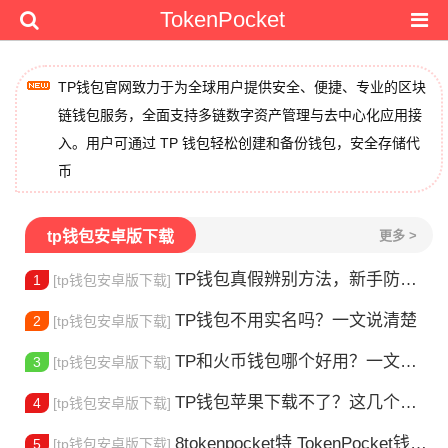
TokenPocket
TP钱包官网致力于为全球用户提供安全、便捷、专业的区块
链钱包服务，全面支持多链数字资产管理与去中心化应用接
入。用户可通过 TP 钱包轻松创建和备份钱包，安全存储代
币
tp钱包安卓版下载
更多 >
TP钱包真假辨别方法，新手防骗指南
1
[tp钱包安卓版下载]
TP钱包不用实名吗？一文说清楚
2
[tp钱包安卓版下载]
TP和火币钱包哪个好用？一文帮你选对加密钱包
3
[tp钱包安卓版下载]
TP钱包苹果下载不了？这几个原因你得知道
4
[tp钱包安卓版下载]
8tokenpocket特 TokenPocket钱包特色功能详解，新手老手都该知道
5
[tp钱包安卓版下载]