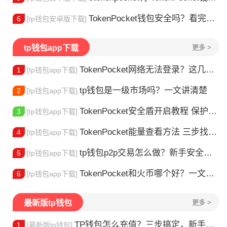
TokenPocket钱包安全吗？看完这篇你就懂了
6
[tp钱包安卓版下载]
tp钱包app下载
更多 >
TokenPocket网络无法登录？这几个办法帮你快速恢复
1
[tp钱包app下载]
tp钱包是一级市场吗？一文讲清楚
2
[tp钱包app下载]
TokenPocket安全盾开启教程 保护你的加密资产
3
[tp钱包app下载]
TokenPocket能量查看方法 三步找到TRX能量余额
4
[tp钱包app下载]
tp钱包p2p交易怎么做？新手安全指南
5
[tp钱包app下载]
TokenPocket和火币哪个好？一文帮你理清选择
6
[tp钱包app下载]
最新版tp钱包
更多 >
TP钱包怎么充值？三步搞定，新手也能轻松上手
1
[最新版tp钱包]