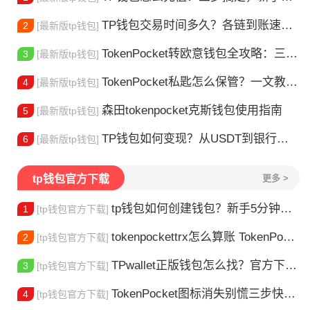
TP钱包交易时间多久？各链到账速度大不同
2
[最新版tp钱包]
TokenPocket转欧意钱包全攻略：三步完成资产转移
3
[最新版tp钱包]
TokenPocket私匙怎么保管？一文教你守住钱包资产
4
[最新版tp钱包]
森田tokenpocket克斯钱包使用指南
5
[最新版tp钱包]
TP钱包如何变现？从USDT到银行卡的完整攻略
6
[最新版tp钱包]
tp钱包官方下载
更多 >
tp钱包如何创建钱包？新手5分钟安全创建详细教程
1
[tp钱包官方下载]
tokenpockettrx怎么算账 TokenPocket TRX钱包账单怎么算？查账全攻略
2
[tp钱包官方下载]
TPwallet正版钱包怎么找？官方下载渠道全解析
3
[tp钱包官方下载]
TokenPocket图标消失别慌三步快速找回你的钱包
4
[tp钱包官方下载]