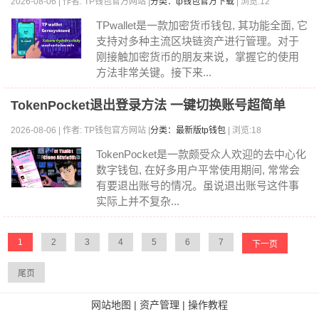
2026-08-06 | 作者: TP钱包官方网站 |
分类：tp钱包官方下载
| 浏览:12
TPwallet是一款加密货币钱包, 其功能全面, 它
支持对多种主流区块链资产进行管理。对于
刚接触加密货币的朋友来说，掌握它的使用
方法非常关键。接下来...
TokenPocket退出登录方法 一键切换账号超简单
2026-08-06 | 作者: TP钱包官方网站 |
分类：最新版tp钱包
| 浏览:18
TokenPocket是一款颇受众人欢迎的去中心化
数字钱包, 在好多用户平常使用期间, 常常会
有要退出账号的情况。虽说退出账号这件事
实际上并不复杂...
1
2
3
4
5
6
7
下一页
尾页
网站地图
|
资产管理
|
操作教程