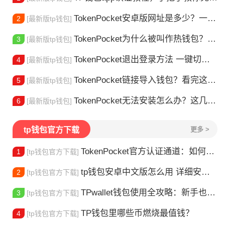
TokenPocket安卓版网址是多少？一文教你安全下载
2
[最新版tp钱包]
TokenPocket为什么被叫作热钱包？一文讲清楚
3
[最新版tp钱包]
TokenPocket退出登录方法 一键切换账号超简单
4
[最新版tp钱包]
TokenPocket链接导入钱包？看完这篇就懂了
5
[最新版tp钱包]
TokenPocket无法安装怎么办？这几个方法帮你解决
6
[最新版tp钱包]
tp钱包官方下载
更多 >
TokenPocket官方认证通道：如何找到真正的官方渠道
1
[tp钱包官方下载]
tp钱包安卓中文版怎么用 详细安装教程
2
[tp钱包官方下载]
TPwallet钱包使用全攻略：新手也能快速上手掌握
3
[tp钱包官方下载]
TP钱包里哪些币燃烧最值钱？
4
[tp钱包官方下载]