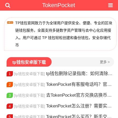
TokenPocket
TP钱包官网致力于为全球用户提供安全、便捷、专业的区块
链钱包服务，全面支持多链数字资产管理与去中心化应用接
入。用户可通过 TP 钱包轻松创建和备份钱包，安全存储代
币
tp钱包安卓版下载
更多 >
tp钱包删除记录指南：如何清除交易历史
1
[tp钱包安卓版下载]
TokenPocket有客服电话吗？官方联系方式详解
2
[tp钱包安卓版下载]
去TokenPocket官方兑换店换币，这几个坑别再踩了
3
[tp钱包安卓版下载]
TokenPocket怎么注册？需要实名认证吗？
4
[tp钱包安卓版下载]
TokenPocket怎么买币？新手交易全流程详解
5
[tp钱包安卓版下载]