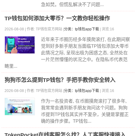
急如焚。但慌乱解决不了问题...
TP钱包如何添加大零币？一文教你轻松操作
2026-08-08 | 作者: TP钱包官方网站 |
分类：tp钱包app下载
| 浏览:16
近年来于币圈历经多年摸爬滚打, 在此期间察
觉到好多新手朋友当面临TP钱包添加大零币
此情况之际, 呈现出极为困惑之态, 全然处在
一片茫然懵懂的状况之中。在隐私币代表范
畴里...
狗狗币怎么提到TP钱包？手把手教你安全转入
2026-08-08 | 作者: TP钱包官方网站 |
分类：tp钱包app下载
| 浏览:16
作为一名投资者, 在币圈摸爬滚打了很多年,
我常常会遇到新手朋友询问这个问题。狗狗
币提到TP钱包其实并不复杂，关键是掌握正
确的操作步骤。TP钱包...
TokenPocket在线客服怎么找？人工客服快速接入