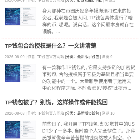
2026-08-09 | 作者: TP钱包官方网站 |
分类：tp钱包app下载
| 浏览:1
身为那种在币圈历经多年摸爬滚打过来的投
资者, 我老是会被人问, TP钱包具体发行了啥
样的币, 呢呢。说实话，这个问题本身就存在
误解。...
TP钱包合约授权是什么？一文讲清楚
2026-08-09 | 作者: TP钱包官方网站 |
分类：最新版tp钱包
| 浏览:9
有一款称作TP钱包的, 它是支持多链的加密货
币钱包, 合约授权属于它极为基础且相当重要
的功能中的一个。大量新手使用者于运用去
中心化程序之际, 不时会瞧见“授权”此提示...
TP钱包被了？别慌，这样操作或许能找回
2026-08-08 | 作者: TP钱包官方网站 |
分类：最新版tp钱包
| 浏览:10
前些日子, 我开启了TP钱包, 却发觉其中的US
DT少了一多半, 当时整个人完全愣住了。那种
感觉就像辛辛苦苦攒的钱突然被人掏空，心