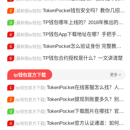
TokenPocket钱包安全吗？教你几招自查
2
[最新版tp钱包]
TP钱包哪年上线的？2018年推出的多链钱包全解析
3
[最新版tp钱包]
TP钱包App下载地址在哪？手把手教你安全下载
4
[最新版tp钱包]
TokenPocket怎么验证身份 完整教程分享 手把手教你完成KYC认证流程
5
[最新版tp钱包]
TP钱包合约授权是什么？一文讲清楚
6
[最新版tp钱包]
tp钱包官方下载
更多 >
TokenPocket在线客服怎么找？人工客服快速接入攻略
1
[tp钱包官方下载]
TokenPocket提现到账要多久？别把钱包当银行，看完这篇就懂了
2
[tp钱包官方下载]
TokenPocket下载图片在哪找？官方渠道最靠谱
3
[tp钱包官方下载]
TokenPocket官方认证通道：如何找到真正的官方渠道
4
[tp钱包官方下载]