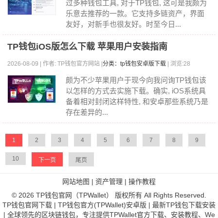
过多种钱包工具, 对于TP钱包, 这可是我颇为
乐意去推荐的一款。它支持多链资产，界面
友好，对新手也很友好。时至今日...
TP钱包iOS版怎么下载 苹果用户安装指南
2026-08-09 | 作者: TP钱包官方网站 |
分类：tp钱包安卓版下载
| 浏览:28
颇为不少苹果用户于现今向我问询TP钱包该
以怎样的方式去实施下载。确实, iOS系统具
备着相对封闭这样特性, 和安卓那些系统乃是
存在差异的...
1
2
3
4
5
6
7
8
9
10
下一页
尾页
网站地图
|
资产管理
|
操作教程
© 2026 TP钱包官网（TPWallet） 版权所有 All Rights Reserved.
TP钱包官网下载 | TP钱包官方(TPWallet)安卓版 | 最新TP钱包下载安装
| 全球领先的区块链钱包，专注提供TPWallet官方下载、安装教程、We